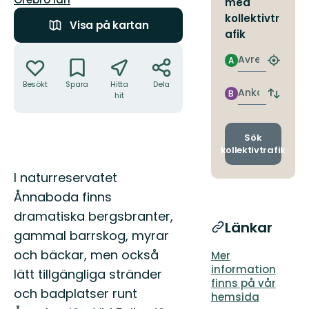
med
kollektivtr
Visa på kartan
afik
Åtgärder
Avresa
A
Hitta
närmas
Besökt
Spara
Hitta
Dela
hållpla
Ankomst
B
hit
Byt
avgång
och
ankomst
Sök
kollektivtrafik
Beskrivning
I naturreservatet
Ånnaboda finns
dramatiska bergsbranter,
Länkar
gammal barrskog, myrar
och bäckar, men också
Mer
information
lätt tillgängliga stränder
finns på vår
och badplatser runt
hemsida