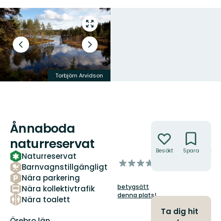
Gå
till
helskärmsläge
Föregående
Nästa
bild
bildspel
Torbjörn Arvidson
Torbjörn Arvidson
Ånnaboda
Åtgärder
naturreservat
Besökt
Spara
Hitt
Naturreservat
hit
av
Barnvagnstillgängligt
5
Nära parkering
stjärnor
betygsätt
Nära kollektivtrafik
denna plats!
Nära toalett
Ta dig hit
Län:
Örebro län