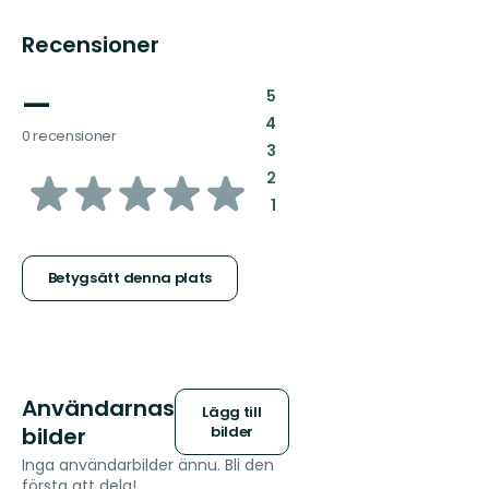
Recensioner
—
:
5
:
4
0 recensioner
:
3
av
:
2
:
1
5
stjärnor
Betygsätt denna plats
Användarnas
Lägg till
bilder
bilder
Inga användarbilder ännu. Bli den
första att dela!