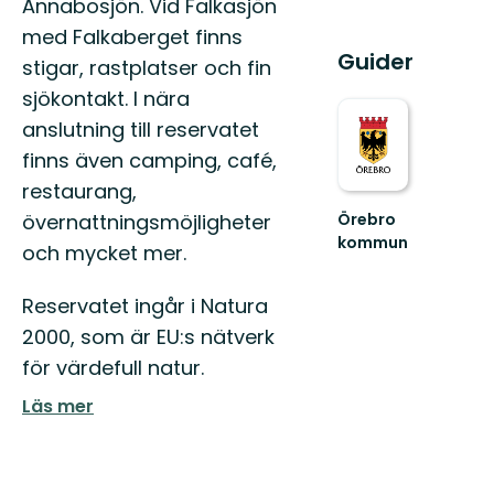
Ånnabosjön. Vid Falkasjön
med Falkaberget finns
Guider
stigar, rastplatser och fin
sjökontakt. I nära
anslutning till reservatet
finns även camping, café,
restaurang,
Örebro
övernattningsmöjligheter
kommun
och mycket mer.
Välkommen
att
Reservatet ingår i Natura
upptäcka
Örebro
2000, som är EU:s nätverk
kommuns
för värdefull natur.
natur
och...
Läs mer