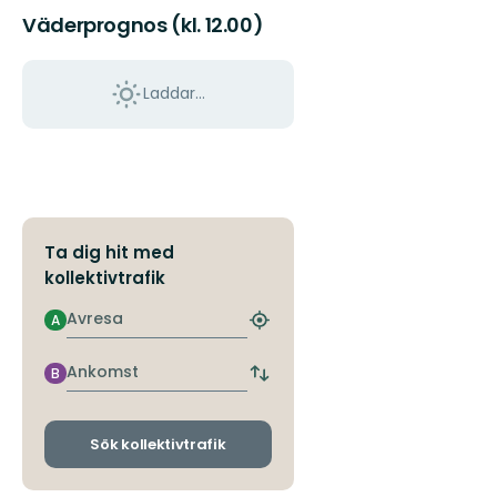
Väderprognos (kl. 12.00)
Laddar...
Ta dig hit med
kollektivtrafik
Avresa
A
Hitta
närmaste
hållplats
Ankomst
B
Byt
avgångs-
och
ankomsthållplatser
Sök kollektivtrafik