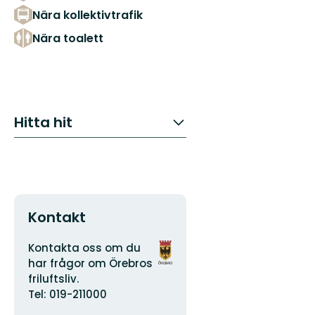
Nära kollektivtrafik
Nära toalett
Hitta hit
Kontakt
Adress
Organisationens
Kontakta oss om du
logotyp
har frågor om Örebros
friluftsliv.
Tel: 019-211000
E-