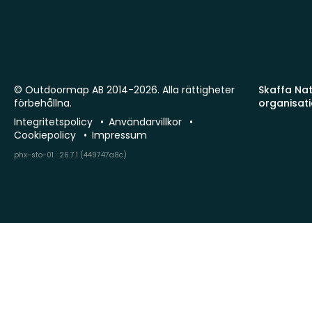
© Outdoormap AB 2014-2026. Alla rättigheter
Skaffa Natu
förbehållna.
organisat
Integritetspolicy
Användarvillkor
Cookiepolicy
Impressum
phx-sto-01 · 26.7.1 (449747a8c)