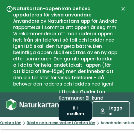
Naturkartan-appen kan behöva
Stän
uppdateras för vissa användare
Användare av Naturkartans app för Android
rapporterar i sommar att appen är seg mm.
Vi rekommenderar att man raderar appen
helt från sin telefon i så fall och laddar ned
igen! Då skall den fungera bättre. Den
befintliga appen skall ersättas av en ny app
efter sommaren. Den gamla appen laddar
all data för hela landet lokalt i appen (för
att klara offline-läge) men det innebär att
den blir för stor för vissa telefoner - då
behöver den raderas och laddas ned igen!
Utforska
Guider
Län
Kommuner
Bli kund
Bli
Logga
medlem
in
Örebro län
Bästa naturreservaten i Örebro län
Ånnaboda naturr