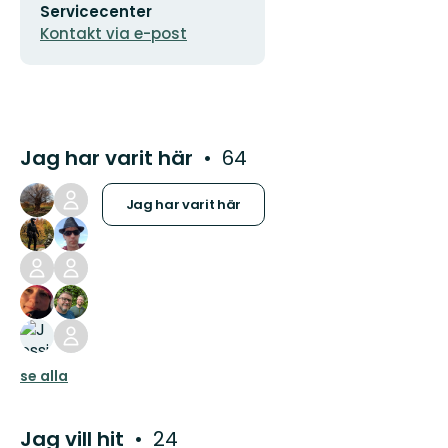
Servicecenter
postadress
Kontakt via e-post
Jag har varit här
64
Jag har varit här
se alla
Jag vill hit
24