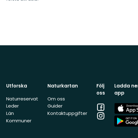
Utforska
Naturkartan
Följ
Ladda ner
oss
app
Naturreservat
Om oss
Facebook
App
Leder
Guider
Store
Län
Kontaktuppgifter
Instagram
App
Kommuner
Store