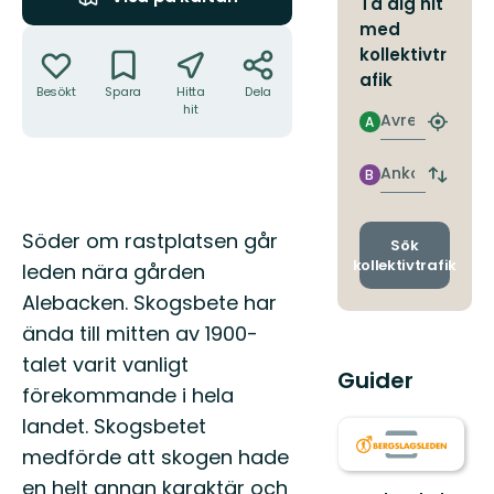
Ta dig hit
med
Åtgärder
kollektivtr
afik
Besökt
Spara
Hitta
Dela
hit
Avresa
A
Hitta
närmas
hållpla
Ankomst
B
Byt
avgång
och
Beskrivning
Söder om rastplatsen går
ankomst
Sök
kollektivtrafik
leden nära gården
Alebacken. Skogsbete har
ända till mitten av 1900-
talet varit vanligt
Guider
förekommande i hela
landet. Skogsbetet
medförde att skogen hade
en helt annan karaktär och