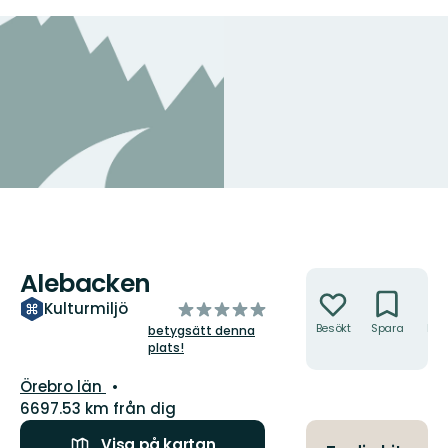
Alebacken
Åtgärder
av
Kulturmiljö
5
Besökt
Spara
Hitt
betygsätt denna
hit
plats!
stjärnor
Län:
Örebro län
6697.53 km från dig
Visa på kartan