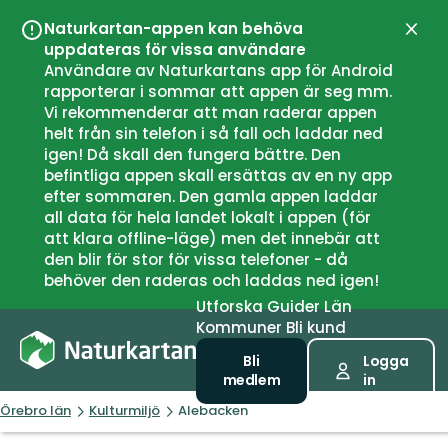
Naturkartan-appen kan behöva
Stän
uppdateras för vissa användare
Användare av Naturkartans app för Android
rapporterar i sommar att appen är seg mm.
Vi rekommenderar att man raderar appen
helt från sin telefon i så fall och laddar ned
igen! Då skall den fungera bättre. Den
befintliga appen skall ersättas av en ny app
efter sommaren. Den gamla appen laddar
all data för hela landet lokalt i appen (för
att klara offline-läge) men det innebär att
den blir för stor för vissa telefoner - då
behöver den raderas och laddas ned igen!
Utforska
Guider
Län
Kommuner
Bli kund
Bli
Logga
medlem
in
Örebro län
Kulturmiljö
Alebacken