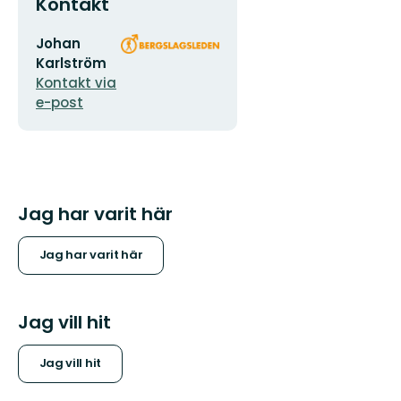
Kontakt
E-
Organisationens
Johan
postadress
logotyp
Karlström
Kontakt via
e-post
Jag har varit här
Jag har varit här
Jag vill hit
Jag vill hit