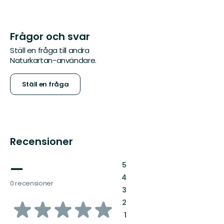
Frågor och svar
Ställ en fråga till andra
Naturkartan-användare.
Ställ en fråga
Recensioner
—
:
5
:
4
0 recensioner
:
3
av
:
2
:
1