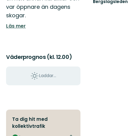
Bergslagsleden
var öppnare än dagens
Välkommen
till
skogar.
Bergslagsleden!
Läs mer
Väderprognos (kl. 12.00)
Laddar...
Ta dig hit med
kollektivtrafik