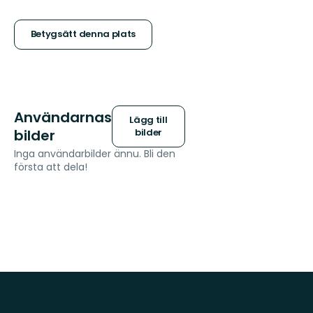
5
stjärnor
Betygsätt denna plats
Användarnas
Lägg till
bilder
bilder
Inga användarbilder ännu. Bli den
första att dela!