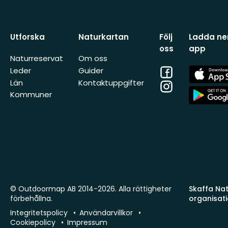
Utforska
Naturkartan
Följ
Ladda ner
oss
app
Naturreservat
Om oss
Facebook
App
Leder
Guider
Store
Län
Kontaktuppgifter
Instagram
App
Kommuner
Store
© Outdoormap AB 2014-2026. Alla rättigheter
Skaffa Natu
förbehållna.
organisat
Integritetspolicy
Användarvillkor
Cookiepolicy
Impressum