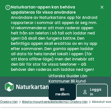
Naturkartan-appen kan behöva
Stän
uppdateras för vissa användare
Användare av Naturkartans app för Android
rapporterar i sommar att appen är seg mm.
Vi rekommenderar att man raderar appen
helt från sin telefon i så fall och laddar ned
igen! Då skall den fungera bättre. Den
befintliga appen skall ersättas av en ny app
efter sommaren. Den gamla appen laddar
all data för hela landet lokalt i appen (för
att klara offline-läge) men det innebär att
den blir för stor för vissa telefoner - då
behöver den raderas och laddas ned igen!
Utforska
Guider
Län
Kommuner
Bli kund
Bli
Logga
medlem
in
Örebro län
Bästa mountainbikelederna i Örebro län
Absolut sv