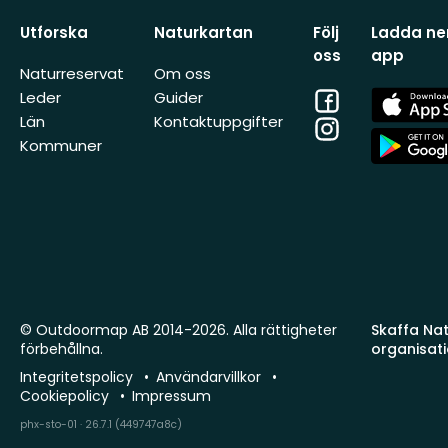
Utforska
Naturkartan
Följ
Ladda ner
oss
app
Naturreservat
Om oss
Facebook
App
Leder
Guider
Store
Län
Kontaktuppgifter
Instagram
App
Kommuner
Store
© Outdoormap AB 2014-2026. Alla rättigheter
Skaffa Natu
förbehållna.
organisat
Integritetspolicy
Användarvillkor
Cookiepolicy
Impressum
phx-sto-01 · 26.7.1 (449747a8c)