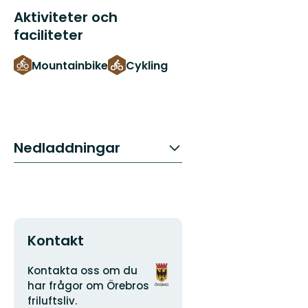
Aktiviteter och
faciliteter
Mountainbike
Cykling
Nedladdningar
Kontakt
Adress
Organisationens
Kontakta oss om du
logotyp
har frågor om Örebros
friluftsliv.