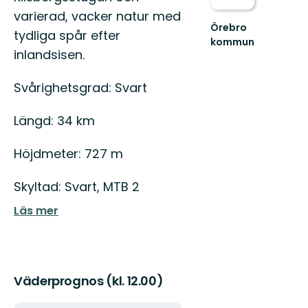
varierad, vacker natur med
Örebro
tydliga spår efter
kommun
inlandsisen.
Välkommen
att
upptäcka
Svårighetsgrad: Svart
Örebro
kommuns
Längd: 34 km
natur
och...
Höjdmeter: 727 m
Skyltad: Svart, MTB 2
Läs mer
Väderprognos (kl. 12.00)