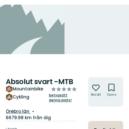
Absolut svart -MTB
Åtgärder
av
Mountainbike
5
Besökt
Spara
Hitt
betygsätt
Cykling
hit
denna plats!
stjärnor
Län:
Örebro län
6679.98 km från dig
Information