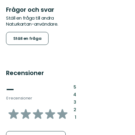
Frågor och svar
Ställ en fråga till andra
Naturkartan-användare.
Ställ en fråga
Recensioner
—
:
5
:
4
0 recensioner
:
3
av
:
2
:
1
5