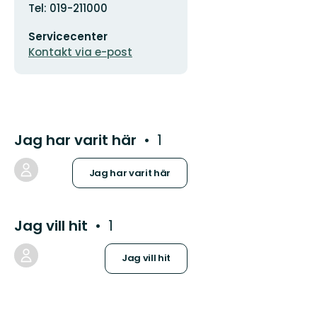
Tel: 019-211000
E-
Servicecenter
postadress
Kontakt via e-post
Jag har varit här
1
Jag har varit här
Jag vill hit
1
Jag vill hit