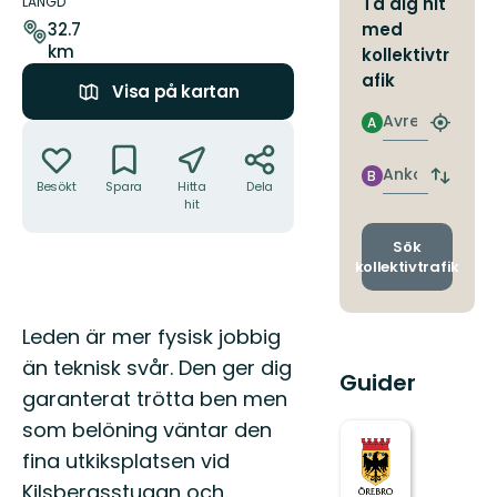
om
LÄNGD
Ta dig hit
leden
med
32.7
km
kollektivtr
afik
Visa på kartan
Avresa
A
Åtgärder
Hitta
närmas
hållpla
Ankomst
B
Byt
Besökt
Spara
Hitta
Dela
avgång
hit
och
ankomst
Sök
kollektivtrafik
Beskrivning
Leden är mer fysisk jobbig
än teknisk svår. Den ger dig
Guider
garanterat trötta ben men
som belöning väntar den
fina utkiksplatsen vid
Kilsbergsstugan och