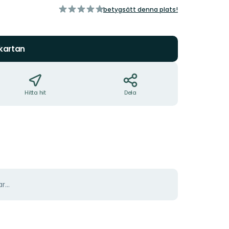
av
betygsätt denna plats!
5
stjärnor
 kartan
Hitta hit
Dela
r...