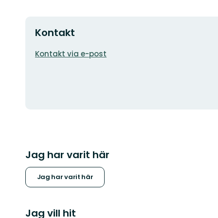
Kontakt
E-
Kontakt via e-post
postadress
Jag har varit här
Jag har varit här
Jag vill hit