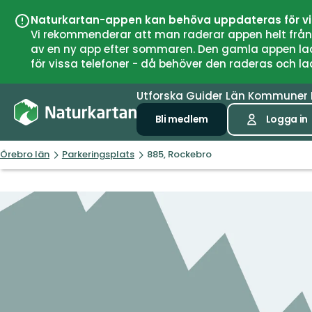
Naturkartan-appen kan behöva uppdateras för v
Vi rekommenderar att man raderar appen helt från si
av en ny app efter sommaren. Den gamla appen laddar
för vissa telefoner - då behöver den raderas och l
Utforska
Guider
Län
Kommuner
Bli medlem
Logga in
Örebro län
Parkeringsplats
885, Rockebro