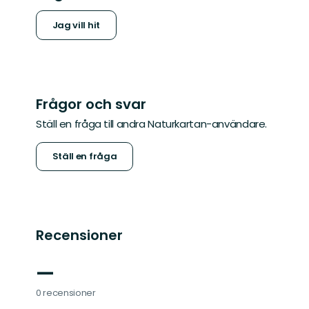
Jag vill hit
Frågor och svar
Ställ en fråga till andra Naturkartan-användare.
Ställ en fråga
Recensioner
—
0 recensioner