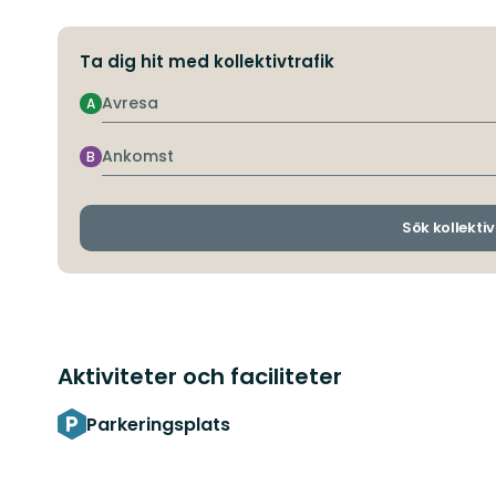
Ta dig hit med kollektivtrafik
Avresa
A
Ankomst
B
Sök kollektiv
Aktiviteter och faciliteter
Parkeringsplats