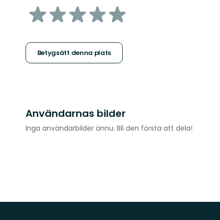
av
5
stjärnor
Betygsätt denna plats
Användarnas bilder
Inga användarbilder ännu. Bli den första att dela!