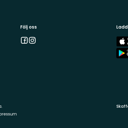
Följ oss
Ladd
Facebook
Instagram
App
Stor
App
Stor
a.
Skaff
pressum