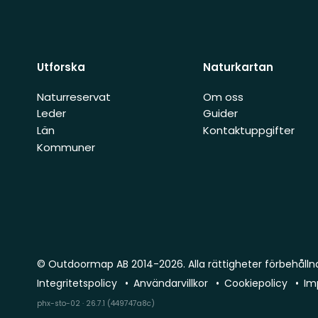
Utforska
Naturkartan
Naturreservat
Om oss
Leder
Guider
Län
Kontaktuppgifter
Kommuner
© Outdoormap AB 2014-2026. Alla rättigheter förbehålln
Integritetspolicy
Användarvillkor
Cookiepolicy
Im
phx-sto-02 · 26.7.1 (449747a8c)