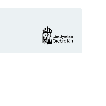
Organisationens
logotyp