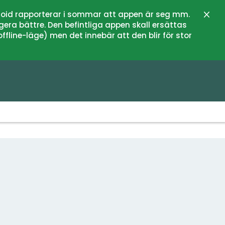
oid rapporterar i sommar att appen är seg mm.
Stän
gera bättre. Den befintliga appen skall ersättas
fline-läge) men det innebär att den blir för stor