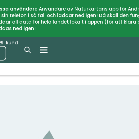
issa användare
Användare av Naturkartans app för Andr
n telefon i så fall och laddar ned igen! Då skall den fun
 all data för hela landet lokalt i appen (för att klara of
addas ned igen!
Bli kund