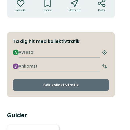
Besökt
Spara
Hitta hit
Dela
Ta dig hit med kollektivtrafik
Avresa
A
Hitta
närmaste
hållplats
Ankomst
B
Byt
avgångs-
och
ankomsthållp
Sök kollektivtrafik
Guider