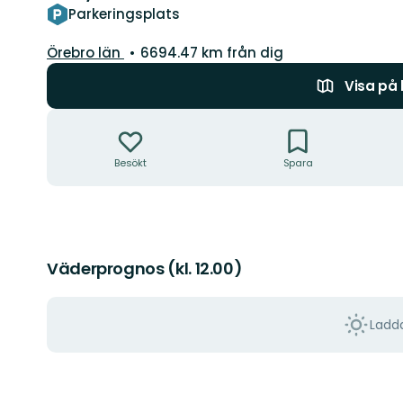
Parkeringsplats
Län:
Örebro län
6694.47 km från dig
Visa på
Åtgärder
Besökt
Spara
Väderprognos (kl. 12.00)
Ladda