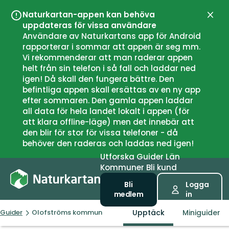
Naturkartan-appen kan behöva
Stän
uppdateras för vissa användare
Användare av Naturkartans app för Android
rapporterar i sommar att appen är seg mm.
Vi rekommenderar att man raderar appen
helt från sin telefon i så fall och laddar ned
igen! Då skall den fungera bättre. Den
befintliga appen skall ersättas av en ny app
efter sommaren. Den gamla appen laddar
all data för hela landet lokalt i appen (för
att klara offline-läge) men det innebär att
den blir för stor för vissa telefoner - då
behöver den raderas och laddas ned igen!
Utforska
Guider
Län
Kommuner
Bli kund
Bli
Logga
medlem
in
Upptäck
Miniguider
Guider
Olofströms kommun