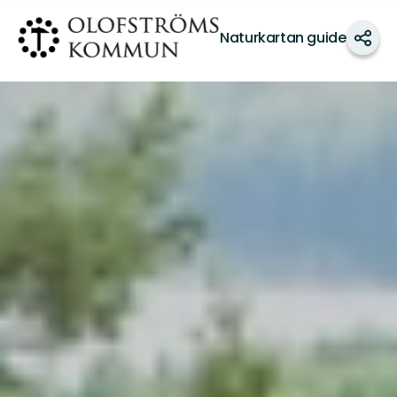
Olofströms
Naturkartan guide
kommun
Dela