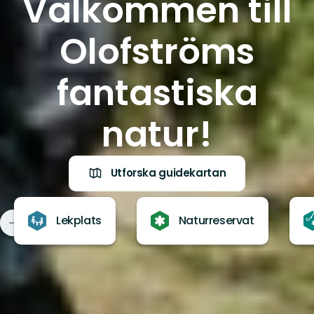
Välkommen till
Olofströms
fantastiska
natur!
Utforska guidekartan
Lekplats
Naturreservat