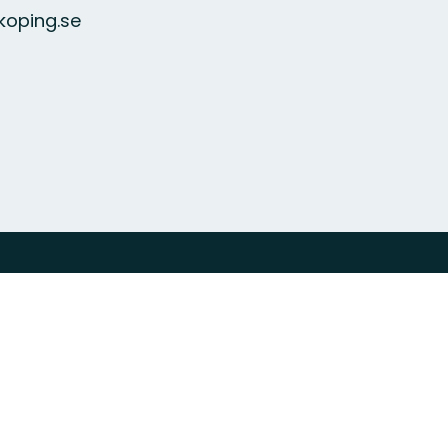
koping.se
a ner vår app
Visa på…
Svenska
e
English