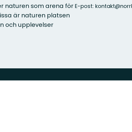
er naturen som arena för
E-post: kontakt@norr
r vissa är naturen platsen
n och upplevelser
Följ oss
Ladd
Facebook
Instagram
App
Stor
App