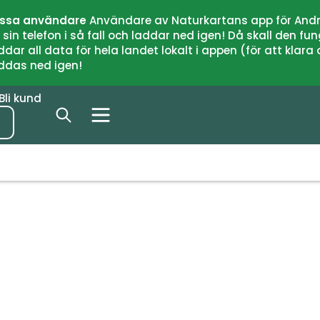
issa användare
Användare av Naturkartans app för Andr
n telefon i så fall och laddar ned igen! Då skall den fun
 all data för hela landet lokalt i appen (för att klara of
addas ned igen!
Bli kund