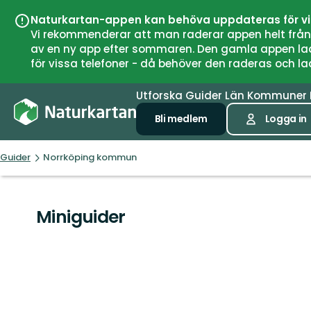
Naturkartan-appen kan behöva uppdateras för v
Vi rekommenderar att man raderar appen helt från si
av en ny app efter sommaren. Den gamla appen laddar
för vissa telefoner - då behöver den raderas och l
Utforska
Guider
Län
Kommuner
Bli medlem
Logga in
Guider
Norrköping kommun
Miniguider