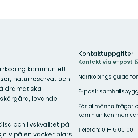
Kontaktuppgifter
Kontakt via e-post
orrköping kommun ett
Norrköpings guide fö
ser, naturreservat och
på dramatiska
E-post: samhallsbyg
 skärgård, levande
För allmänna frågor om
kommun kan man vända
älsa och livskvalitet på
Telefon: 011-15 00 00
 själv på en vacker plats