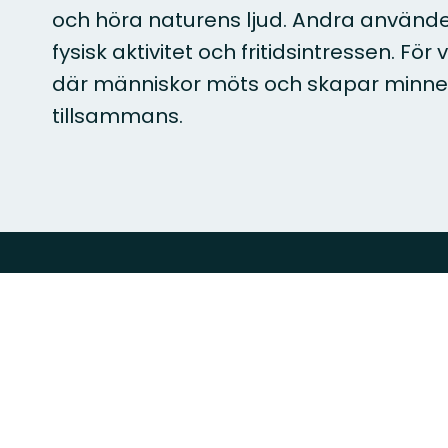
och höra naturens ljud. Andra använd
fysisk aktivitet och fritidsintressen. Fö
där människor möts och skapar minne
tillsammans.
Utforska
Naturkartan
Naturreservat
Om oss
Leder
Guider