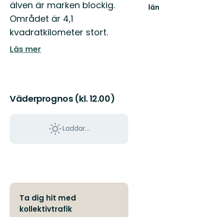
älven är marken blockig.
län
Välkommen
Området är 4,1
ut
kvadratkilometer stort.
i
Norrbottens
Läs mer
natur!
Väderprognos (kl. 12.00)
Laddar...
Ta dig hit med
kollektivtrafik