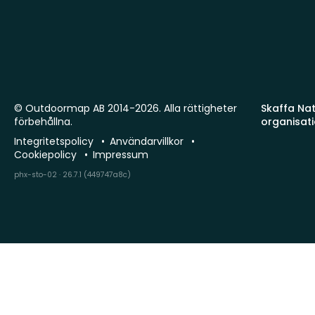
© Outdoormap AB 2014-2026. Alla rättigheter
Skaffa Natu
förbehållna.
organisat
Integritetspolicy
Användarvillkor
Cookiepolicy
Impressum
phx-sto-02 · 26.7.1 (449747a8c)