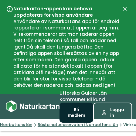
Naturkartan-appen kan behöva
Stän
uppdateras för vissa användare
Användare av Naturkartans app för Android
rapporterar i sommar att appen är seg mm.
Vi rekommenderar att man raderar appen
helt från sin telefon i så fall och laddar ned
igen! Då skall den fungera bättre. Den
befintliga appen skall ersättas av en ny app
efter sommaren. Den gamla appen laddar
all data för hela landet lokalt i appen (för
att klara offline-läge) men det innebär att
den blir för stor för vissa telefoner - då
behöver den raderas och laddas ned igen!
Utforska
Guider
Län
Kommuner
Bli kund
Bli
Logga
medlem
in
Norrbottens län
Bästa naturreservaten i Norrbottens län
Vinkka