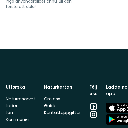
Inga användarbilder ännu. Bli den
första att dela!
Utforska
Naturkartan
Följ
Ladda ner
oss
app
Naturreservat
Om oss
Facebook
App
Leder
Guider
Store
Län
Kontaktuppgifter
Instagram
App
Kommuner
Store