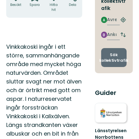
kollektivtr
Besökt
Spara
Hitta
Dela
afik
hit
Avresa
A
Hitta
närmas
hållpla
Ankomst
B
Byt
avgång
Beskrivning
Vinkkakoski ingår i ett
och
ankomst
större, sammanhängande
Sök
kollektivtrafik
område med mycket höga
naturvärden. Området
sluttar svagt ner mot älven
och är örtrikt med gott om
Guider
aspar. I naturreservatet
ingår forssträckan
Vinkkakoski i Kalixälven.
Längs strandkanten växer
Länsstyrelsen
albuskar och en bit in från
Norrbottens