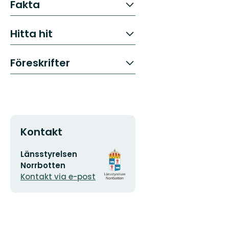
Fakta
Hitta hit
Föreskrifter
Kontakt
E-
Organisationens
Länsstyrelsen
postadress
logotyp
Norrbotten
Kontakt via e-post