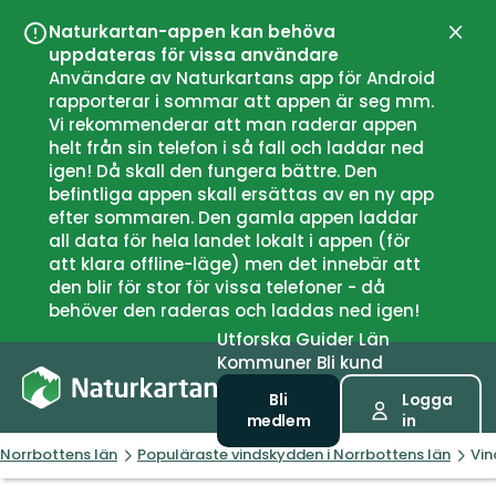
Naturkartan-appen kan behöva
Stän
uppdateras för vissa användare
Användare av Naturkartans app för Android
rapporterar i sommar att appen är seg mm.
Vi rekommenderar att man raderar appen
helt från sin telefon i så fall och laddar ned
igen! Då skall den fungera bättre. Den
befintliga appen skall ersättas av en ny app
efter sommaren. Den gamla appen laddar
all data för hela landet lokalt i appen (för
att klara offline-läge) men det innebär att
den blir för stor för vissa telefoner - då
behöver den raderas och laddas ned igen!
Utforska
Guider
Län
Kommuner
Bli kund
Bli
Logga
medlem
in
Norrbottens län
Populäraste vindskydden i Norrbottens län
Vin