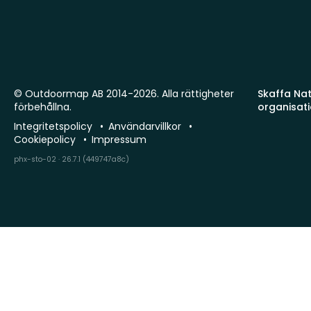
© Outdoormap AB 2014-2026. Alla rättigheter
Skaffa Natu
förbehållna.
organisat
Integritetspolicy
Användarvillkor
Cookiepolicy
Impressum
phx-sto-02 · 26.7.1 (449747a8c)