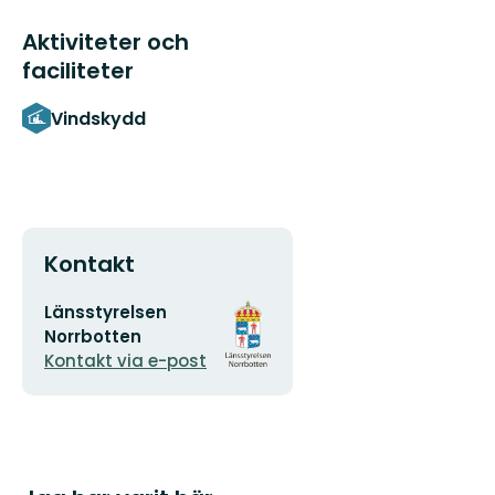
Aktiviteter och
faciliteter
Vindskydd
Kontakt
E-
Organisationens
Länsstyrelsen
postadress
logotyp
Norrbotten
Kontakt via e-post