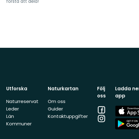
första att dela!
Utforska
Naturkartan
Följ
Ladda ner
oss
app
Naturreservat
Om oss
Facebook
App
Leder
Guider
Store
Län
Kontaktuppgifter
Instagram
App
Kommuner
Store