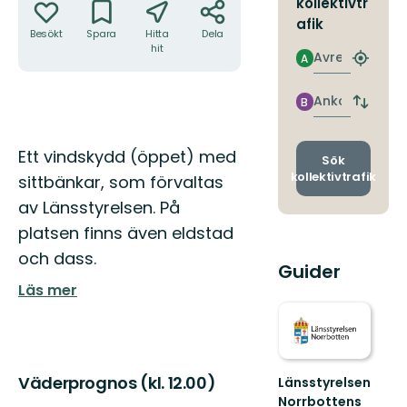
kollektivtr
afik
Besökt
Spara
Hitta
Dela
hit
Avresa
A
Hitta
närmas
hållpla
Ankomst
B
Byt
avgång
och
Beskrivning
Ett vindskydd (öppet) med
ankomst
Sök
kollektivtrafik
sittbänkar, som förvaltas
av Länsstyrelsen. På
platsen finns även eldstad
och dass.
Guider
Läs mer
Väderprognos (kl. 12.00)
Länsstyrelsen
Norrbottens