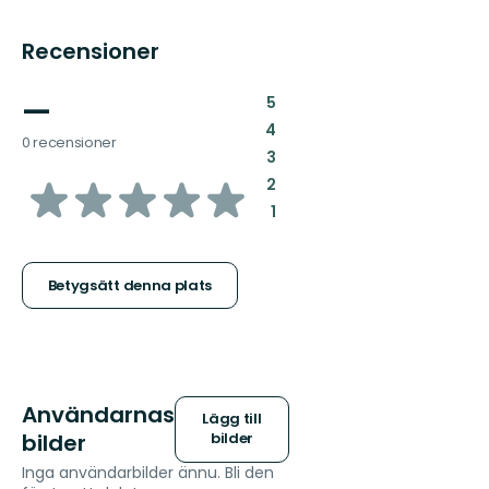
Recensioner
—
:
5
:
4
0 recensioner
:
3
av
:
2
:
1
5
stjärnor
Betygsätt denna plats
Användarnas
Lägg till
bilder
bilder
Inga användarbilder ännu. Bli den