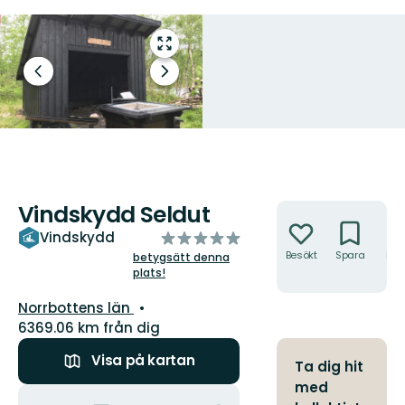
Gå
till
Föregående
Nästa
helskärmsläge
bild
bildspel
Vindskydd Seldut
Åtgärder
av
Vindskydd
5
Besökt
Spara
Hitt
betygsätt denna
hit
plats!
stjärnor
Län:
Norrbottens län
6369.06 km från dig
Visa på kartan
Ta dig hit
med
Åtgärder