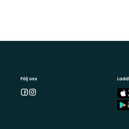
Följ oss
Ladd
Facebook
Instagram
App
Stor
App
Stor