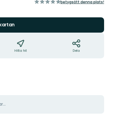
av
betygsätt denna plats!
5
stjärnor
 kartan
Hitta hit
Dela
r...