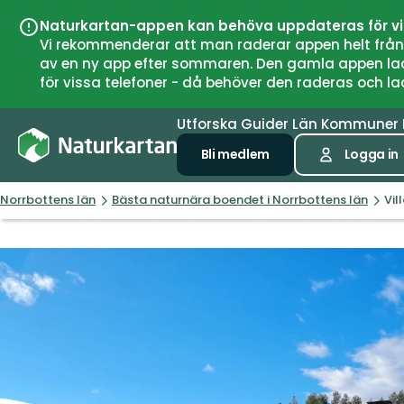
Naturkartan-appen kan behöva uppdateras för v
Vi rekommenderar att man raderar appen helt från si
av en ny app efter sommaren. Den gamla appen laddar
för vissa telefoner - då behöver den raderas och l
Utforska
Guider
Län
Kommuner
Bli medlem
Logga in
Norrbottens län
Bästa naturnära boendet i Norrbottens län
Vil