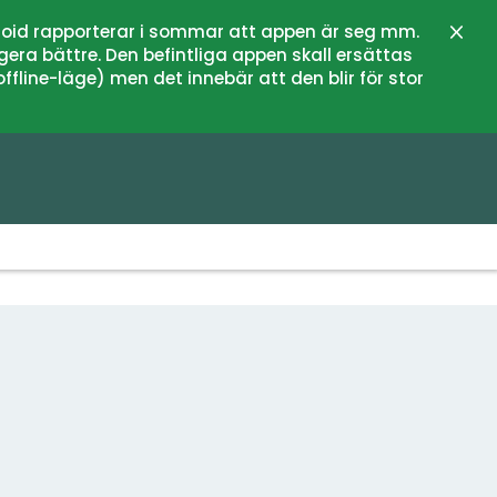
oid rapporterar i sommar att appen är seg mm.
Stän
gera bättre. Den befintliga appen skall ersättas
fline-läge) men det innebär att den blir för stor