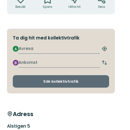
Besökt
Spara
Hitta hit
Dela
Ta dig hit med kollektivtrafik
Avresa
A
Hitta
närmaste
hållplats
Ankomst
B
Byt
avgångs-
och
ankomsthållp
Sök kollektivtrafik
Adress
Alstigen 5