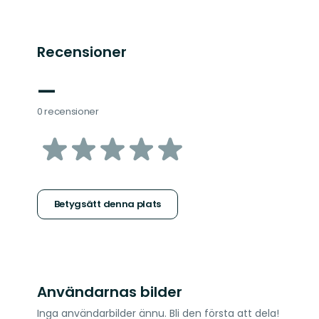
Recensioner
—
0 recensioner
av
5
stjärnor
Betygsätt denna plats
Användarnas bilder
Inga användarbilder ännu. Bli den första att dela!