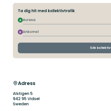
Ta dig hit med kollektivtrafik
Avresa
A
Ankomst
B
Sök kollektiv
Adress
Alstigen 5
942 95 Vidsel
Sweden