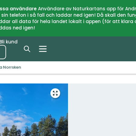
issa användare
Användare av Naturkartans app för Andr
n telefon i så fall och laddar ned igen! Då skall den fun
 all data för hela landet lokalt i appen (för att klara of
addas ned igen!
Bli kund
la Norrsken
Gå
till
helskärmsläge