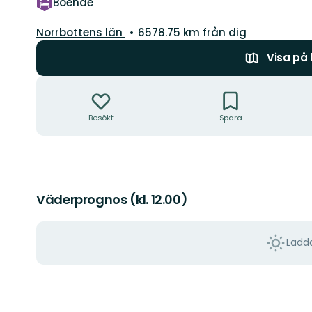
Boende
Län:
Norrbottens län
6578.75 km från dig
Visa på
Åtgärder
Besökt
Spara
Väderprognos (kl. 12.00)
Ladda