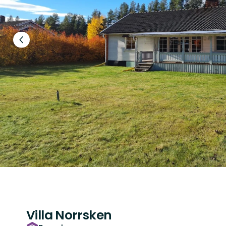
Föregående
bild
Villa Norrsken