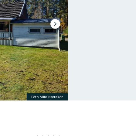
Nästa
bildspel
Foto:
Villa Norrsken