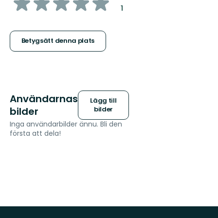
av
:
1
5
stjärnor
Betygsätt denna plats
Användarnas
Lägg till
bilder
bilder
Inga användarbilder ännu. Bli den
första att dela!