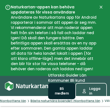
Naturkartan-appen kan behöva
Stän
uppdateras för vissa användare
Användare av Naturkartans app för Android
rapporterar i sommar att appen är seg mm.
Vi rekommenderar att man raderar appen
helt från sin telefon i så fall och laddar ned
igen! Då skall den fungera bättre. Den
befintliga appen skall ersättas av en ny app
efter sommaren. Den gamla appen laddar
all data för hela landet lokalt i appen (för
att klara offline-läge) men det innebär att
den blir för stor för vissa telefoner - då
behöver den raderas och laddas ned igen!
Utforska
Guider
Län
Kommuner
Bli kund
Bli
Logga
medlem
in
Norrbottens län
Bästa naturnära boendet i Norrbottens län
Vil