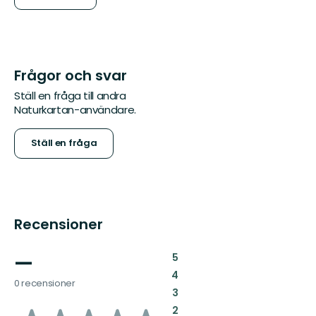
Frågor och svar
Ställ en fråga till andra
Naturkartan-användare.
Ställ en fråga
Recensioner
—
:
5
:
4
0 recensioner
:
3
:
2