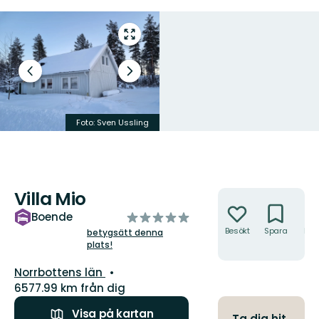
Gå
till
helskärmsläge
Föregående
Nästa
bild
bildspel
Foto:
Sven Ussling
Foto:
Sven Ussling
Villa Mio
Åtgärder
av
Boende
5
Besökt
Spara
Hitt
betygsätt denna
hit
plats!
stjärnor
Län:
Norrbottens län
6577.99 km från dig
Visa på kartan
Ta dig hit