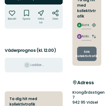
med
Åtgärder
kollektivtr
afik
Besökt
Spara
Hitta
Dela
hit
Avresa
A
Hitta
närmas
hållpla
Ankomst
B
Byt
avgång
och
Väderprognos (kl. 12.00)
ankomst
Sök
kollektivtrafik
Laddar...
Adress
Krongårdsstigen
7
Ta dig hit med
942 95 Vidsel
kollektivtrafik