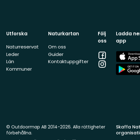
Utforska
Naturkartan
Följ
Ladda ner
oss
app
Naturreservat
Om oss
Facebook
App
Leder
Guider
Store
Län
Kontaktuppgifter
Instagram
App
Kommuner
Store
© Outdoormap AB 2014-2026. Alla rättigheter
Skaffa Natu
förbehållna.
organisat