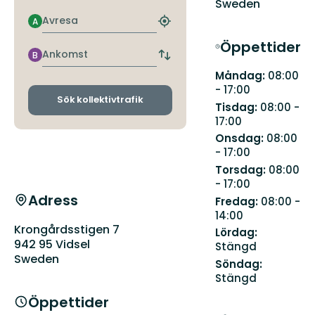
Sweden
Avresa
A
Hitta
närmaste
Öppettider
hållplats
Ankomst
B
Byt
avgångs-
Måndag:
08:00
och
- 17:00
ankomsthållplatser
Sök kollektivtrafik
Tisdag:
08:00 -
17:00
Onsdag:
08:00
- 17:00
Torsdag:
08:00
- 17:00
Adress
Fredag:
08:00 -
14:00
Krongårdsstigen 7
Lördag:
942 95 Vidsel
Stängd
Sweden
Söndag:
Stängd
Öppettider