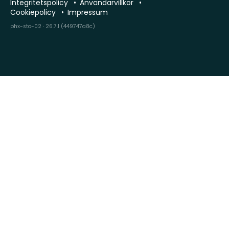
Integritetspolicy
Användarvillkor
Cookiepolicy
Impressum
phx-sto-02 · 26.7.1 (449747a8c)