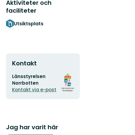
Aktiviteter och
faciliteter
Utsiktsplats
Kontakt
E-
Organisationens
Länsstyrelsen
postadress
logotyp
Norrbotten
Kontakt via e-post
Jag har varit här