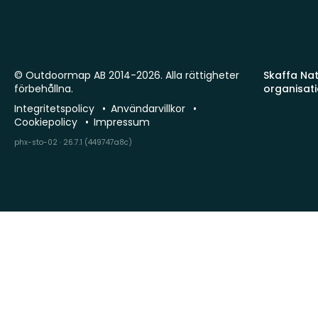
© Outdoormap AB 2014-2026. Alla rättigheter
Skaffa Natu
förbehållna.
organisat
Integritetspolicy
Användarvillkor
Cookiepolicy
Impressum
phx-sto-02 · 26.7.1 (449747a8c)