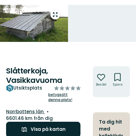
Gå
till
helskärmsläge
Slåtterkoja,
Åtgärder
Vasikkavuoma
Besökt
Spara
Hitt
av
Utsiktsplats
hit
5
betygsätt
denna plats!
stjärnor
Län:
Norrbottens län
6601.46 km från dig
Ta dig hit
med
Visa på kartan
kollektivtr