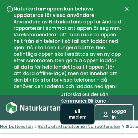
Naturkartan-appen kan behöva
Stän
uppdateras för vissa användare
Användare av Naturkartans app för Android
rapporterar i sommar att appen är seg mm.
Vi rekommenderar att man raderar appen
helt från sin telefon i så fall och laddar ned
igen! Då skall den fungera bättre. Den
befintliga appen skall ersättas av en ny app
efter sommaren. Den gamla appen laddar
all data för hela landet lokalt i appen (för
att klara offline-läge) men det innebär att
den blir för stor för vissa telefoner - då
behöver den raderas och laddas ned igen!
Utforska
Guider
Län
Kommuner
Bli kund
Bli
Logga
medlem
in
Norrbottens län
Bästa utsiktsplatserna i Norrbottens län
Slått