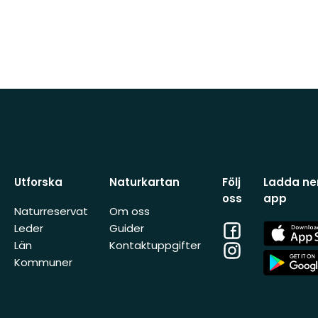
Utforska
Naturkartan
Följ
Ladda ner
oss
app
Naturreservat
Om oss
Facebook
App
Leder
Guider
Store
Län
Kontaktuppgifter
Instagram
App
Kommuner
Store