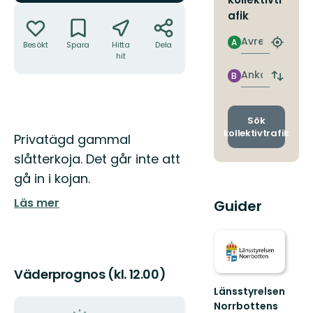
Åtgärder
afik
Avresa
A
Besökt
Spara
Hitta
Dela
Hitta
hit
närmas
hållpla
Ankomst
B
Byt
avgång
och
ankomst
Sök
kollektivtrafik
Beskrivning
Privatägd gammal
slåtterkoja. Det går inte att
gå in i kojan.
Läs mer
Guider
Väderprognos (kl. 12.00)
Länsstyrelsen
Norrbottens