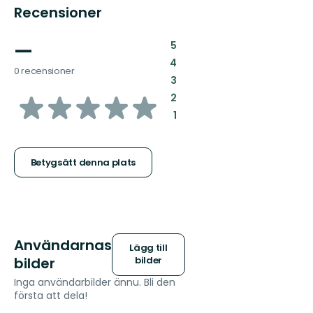
Recensioner
—
:
5
:
4
0 recensioner
:
3
av
:
2
:
1
5
stjärnor
Betygsätt denna plats
Användarnas
Lägg till
bilder
bilder
Inga användarbilder ännu. Bli den
första att dela!