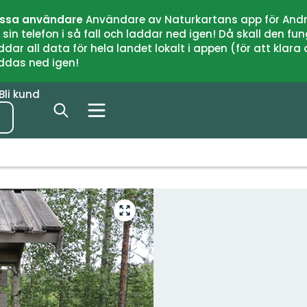
issa användare
Användare av Naturkartans app för Andr
n telefon i så fall och laddar ned igen! Då skall den fun
 all data för hela landet lokalt i appen (för att klara of
addas ned igen!
Bli kund
Gå
till
helskärmsläge