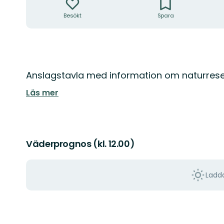
Besökt
Spara
Beskrivning
Anslagstavla med information om naturrese
Läs mer
Väderprognos (kl. 12.00)
Ladda