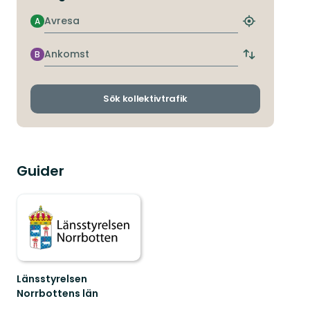
Avresa
A
Hitta
närmaste
hållplats
Ankomst
B
Byt
avgångs-
och
ankomsthållp
Sök kollektivtrafik
Guider
Länsstyrelsen
Norrbottens län
Välkommen