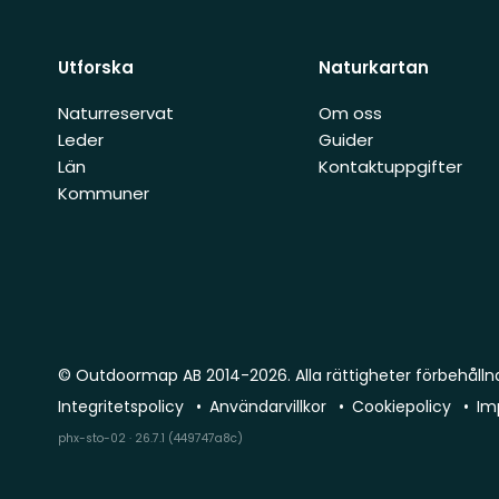
Utforska
Naturkartan
Naturreservat
Om oss
Leder
Guider
Län
Kontaktuppgifter
Kommuner
© Outdoormap AB 2014-2026. Alla rättigheter förbehålln
Integritetspolicy
Användarvillkor
Cookiepolicy
Im
phx-sto-02 · 26.7.1 (449747a8c)