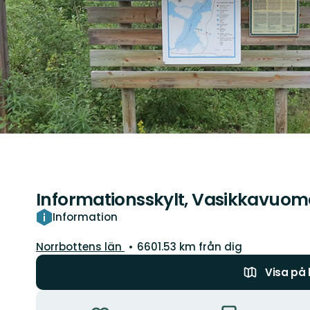
Informationsskylt, Vasikkavuo
Information
Län:
Norrbottens län
6601.53 km från dig
Visa på
Åtgärder