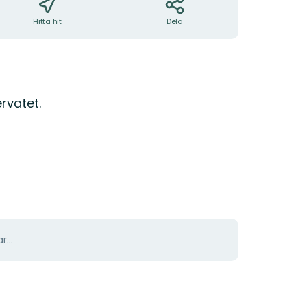
Hitta hit
Dela
rvatet.
r...