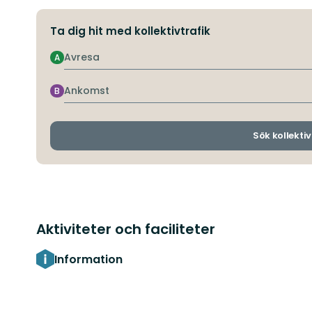
Ta dig hit med kollektivtrafik
Avresa
A
Ankomst
B
Sök kollektiv
Aktiviteter och faciliteter
Information