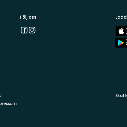
Följ oss
Ladd
Facebook
Instagram
App
Stor
App
Stor
a.
Skaff
pressum