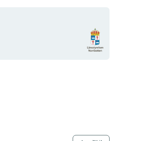
Organisationens
logotyp