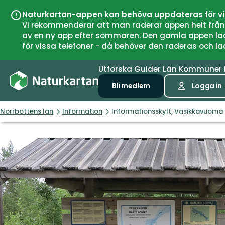
Naturkartan-appen kan behöva uppdateras för v
Vi rekommenderar att man raderar appen helt från si
av en ny app efter sommaren. Den gamla appen laddar
för vissa telefoner - då behöver den raderas och l
Utforska
Guider
Län
Kommuner
Bli medlem
Logga in
Norrbottens län
Information
Informationsskylt, Vasikkavuoma