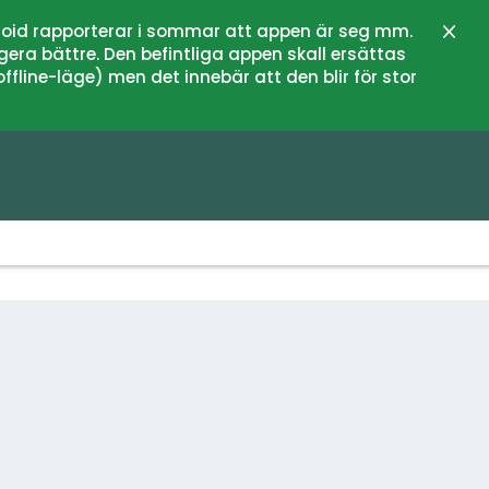
oid rapporterar i sommar att appen är seg mm.
Stän
gera bättre. Den befintliga appen skall ersättas
fline-läge) men det innebär att den blir för stor