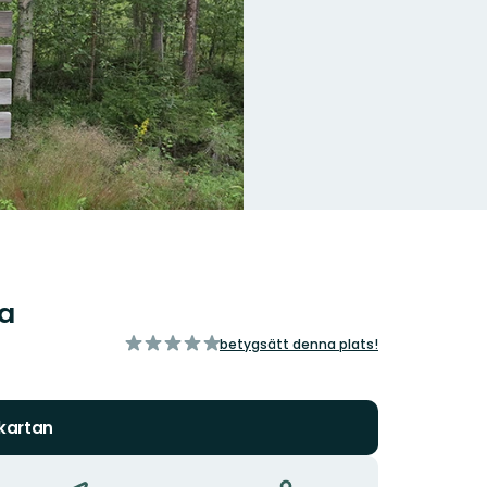
ma
av
betygsätt denna plats!
5
stjärnor
 kartan