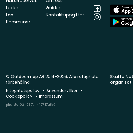
Naturreservat
Om oss
Facebook
App
Leder
Guider
Store
Län
Kontaktuppgifter
Instagram
App
Kommuner
Store
© Outdoormap AB 2014-2026. Alla rättigheter
Skaffa Natu
förbehållna.
organisat
Integritetspolicy
Användarvillkor
Cookiepolicy
Impressum
phx-sto-02 · 26.7.1 (449747a8c)