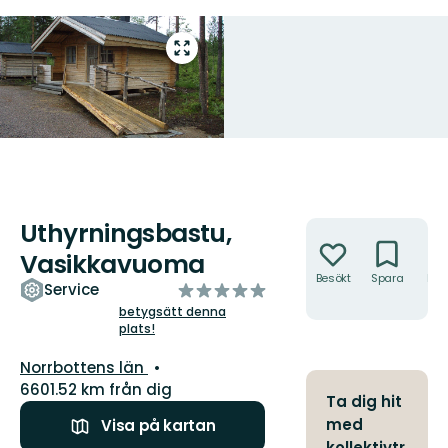
Gå
till
helskärmsläge
Uthyrningsbastu,
Åtgärder
Vasikkavuoma
Besökt
Spara
Hitt
av
Service
hit
5
betygsätt denna
plats!
stjärnor
Län:
Norrbottens län
6601.52 km från dig
Ta dig hit
med
Visa på kartan
kollektivtr