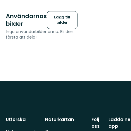
Användarnas
Lägg till
bilder
bilder
Inga användarbilder ännu. Bli den
första att dela!
Utforska
Naturkartan
Följ
Ladda ner
oss
app