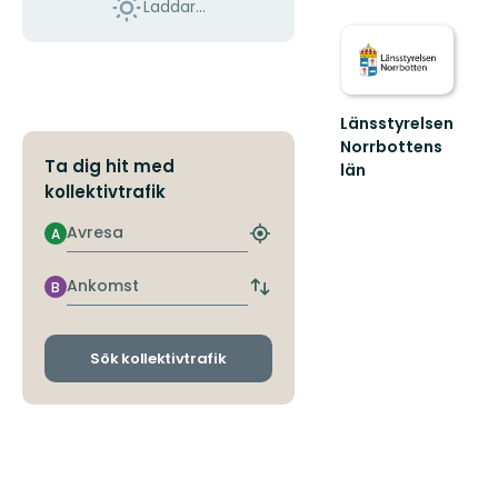
Laddar...
Länsstyrelsen
Norrbottens
Ta dig hit med
län
Välkommen
kollektivtrafik
ut
Avresa
i
A
Hitta
Norrbottens
närmaste
natur!
hållplats
Ankomst
B
Byt
avgångs-
och
ankomsthållplatser
Sök kollektivtrafik