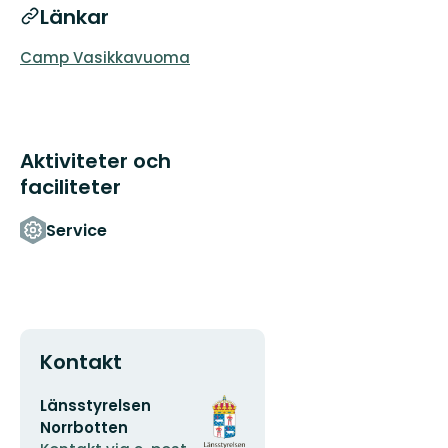
Länkar
Camp Vasikkavuoma
Aktiviteter och
faciliteter
Service
Kontakt
E-
Organisationens
Länsstyrelsen
postadress
logotyp
Norrbotten