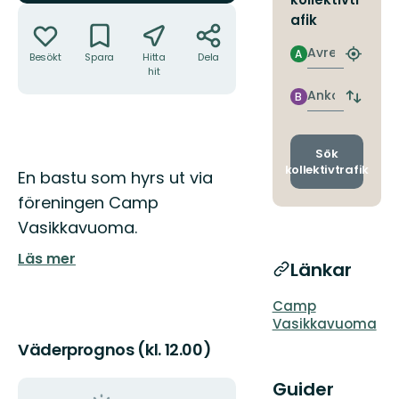
Åtgärder
afik
Avresa
A
Besökt
Spara
Hitta
Dela
Hitta
hit
närmas
hållpla
Ankomst
B
Byt
avgång
och
ankomst
Sök
kollektivtrafik
Beskrivning
En bastu som hyrs ut via
föreningen Camp
Vasikkavuoma.
Läs mer
Länkar
Camp
Vasikkavuoma
Väderprognos (kl. 12.00)
Guider