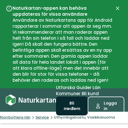
Naturkartan-appen kan behöva
Stän
uppdateras för vissa användare
Användare av Naturkartans app för Android
rapporterar i sommar att appen är seg mm.
Vi rekommenderar att man raderar appen
helt från sin telefon i så fall och laddar ned
igen! Då skall den fungera bättre. Den
befintliga appen skall ersättas av en ny app
efter sommaren. Den gamla appen laddar
all data för hela landet lokalt i appen (för
att klara offline-läge) men det innebär att
den blir för stor för vissa telefoner - då
behöver den raderas och laddas ned igen!
Utforska
Guider
Län
Kommuner
Bli kund
Bli
Logga
medlem
in
Norrbottens län
Service
Uthyrningsbastu, Vasikkavuoma