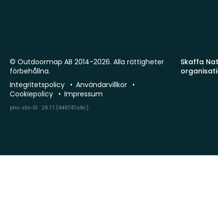
© Outdoormap AB 2014-2026. Alla rättigheter
Skaffa Natu
förbehållna.
organisat
Integritetspolicy
Användarvillkor
Cookiepolicy
Impressum
phx-sto-01 · 26.7.1 (449747a8c)