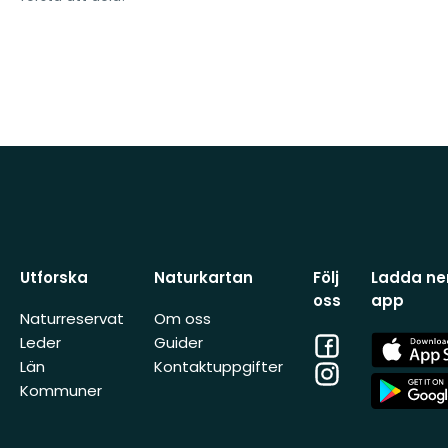
Utforska
Naturkartan
Följ
Ladda ner
oss
app
Naturreservat
Om oss
Facebook
App
Leder
Guider
Store
Län
Kontaktuppgifter
Instagram
App
Kommuner
Store