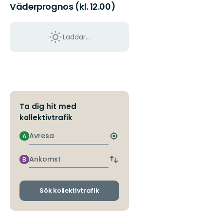
Väderprognos (kl. 12.00)
Laddar...
Ta dig hit med
kollektivtrafik
Avresa
A
Hitta
närmaste
hållplats
Ankomst
B
Byt
avgångs-
och
ankomsthållplatser
Sök kollektivtrafik