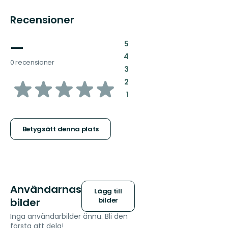
Recensioner
—
:
5
:
4
0 recensioner
:
3
av
:
2
:
1
5
stjärnor
Betygsätt denna plats
Användarnas
Lägg till
bilder
bilder
Inga användarbilder ännu. Bli den
första att dela!