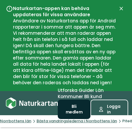
Naturkartan-appen kan behöva
Stän
uppdateras för vissa användare
Användare av Naturkartans app för Android
rapporterar i sommar att appen är seg mm.
Vi rekommenderar att man raderar appen
helt från sin telefon i så fall och laddar ned
igen! Då skall den fungera bättre. Den
befintliga appen skall ersättas av en ny app
efter sommaren. Den gamla appen laddar
all data för hela landet lokalt i appen (för
att klara offline-läge) men det innebär att
den blir för stor för vissa telefoner - då
behöver den raderas och laddas ned igen!
Utforska
Guider
Län
Kommuner
Bli kund
Bli
Logga
medlem
in
Norrbottens län
Bästa vandringslederna i Norrbottens län
Pite