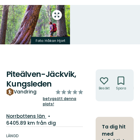
Gå
till
helskärmsläge
Foto: Håkan Hjort
Piteälven-Jäckvik,
Åtgärder
Kungsleden
Besökt
Spara
Hitt
av
Vandring
hit
5
betygsätt denna
plats!
stjärnor
Län:
Norrbottens län
6405.89 km från dig
Ta dig hit
Information
med
om
LÄNGD