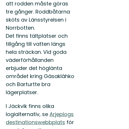
att rodden måste göras
tre gånger. Roddbåtarna
sköts av Länsstyrelsen i
Norrbotten.
Det finns tältplatser och
tillgång till vatten längs
hela sträckan. Vid goda
väderförhållanden
erbjuder det höglänta
området kring Gásakláhko
och Barturtte bra
lägerplatser.
I Jäckvik finns olika
logialternativ, se
Arjeplogs
destinationswebbplats
för