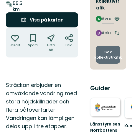
kollektivtr
leden
55.5
afik
km
Avresa
A
Visa på kartan
Hitta
närmas
Åtgärder
hållpla
Ankomst
B
Byt
avgång
Besökt
Spara
Hitta
Dela
och
hit
ankomst
Sök
kollektivtrafik
Beskrivning
Sträckan erbjuder en
Guider
omväxlande vandring med
stora höjdskillnader och
flera båtöverfarter.
Vandringen kan lämpligen
Länsstyrelsen
delas upp i tre etapper.
Kun
Norrbottens
Van