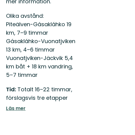
mer information.
Olika avstånd:
Piteälven-Gásakláhko 19
km, 7–9 timmar
Gásakláhko-Vuonatjviken
13 km, 4–6 timmar
Vuonatjviken-Jäckvik 5,4
km båt + 18 km vandring,
5–7 timmar
Tid:
Totalt 16–22 timmar,
förslagsvis tre etapper
Läs mer