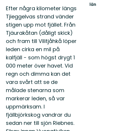
län
Kun
Efter några kilometer längs
Välkommen
ut
Tjieggelvas strand vänder
i
stigen upp mot fjället. Från
Norrbottens
natur!
Tjäurakåtan (dåligt skick)
och fram till Vilitjåhkå löper
leden cirka en mil på
kalfjäll - som högst drygt 1
000 meter över havet. Vid
regn och dimma kan det
vara svårt att se de
målade stenarna som
markerar leden, så var
uppmärksam. I
fjällbjörkskog vandrar du
sedan ner till sjön Riebnes.