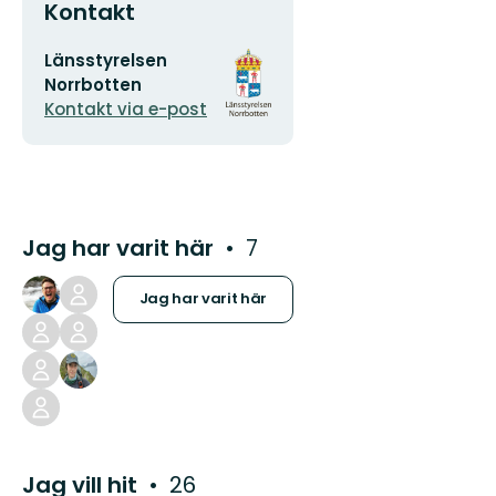
Kontakt
E-
Organisationens
Länsstyrelsen
postadress
logotyp
Norrbotten
Kontakt via e-post
Jag har varit här
7
Jag har varit här
Jag vill hit
26