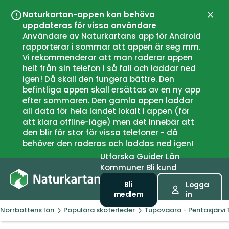
Naturkartan-appen kan behöva
Stän
uppdateras för vissa användare
Användare av Naturkartans app för Android
rapporterar i sommar att appen är seg mm.
Vi rekommenderar att man raderar appen
helt från sin telefon i så fall och laddar ned
igen! Då skall den fungera bättre. Den
befintliga appen skall ersättas av en ny app
efter sommaren. Den gamla appen laddar
all data för hela landet lokalt i appen (för
att klara offline-läge) men det innebär att
den blir för stor för vissa telefoner - då
behöver den raderas och laddas ned igen!
Utforska
Guider
Län
Kommuner
Bli kund
Bli
Logga
medlem
in
Norrbottens län
Populära skoterleder
Tupovaara - Pentäsjärvi 