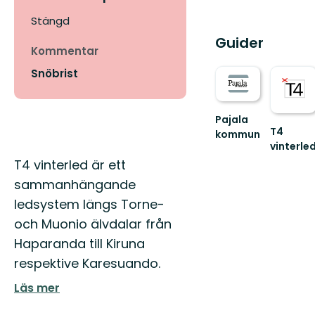
Stängd
Guider
Kommentar
Snöbrist
Pajala
T4
kommun
vinterle
Välkommen
770
till
Beskrivning
T4 vinterled är ett
km
Pajala
sammanhängande
samman
kommuns
vinterled
fantastiska
ledsystem längs Torne-
natur!!
och Muonio älvdalar från
Haparanda till Kiruna
respektive Karesuando.
Läs mer