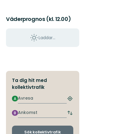
Väderprognos (kl. 12.00)
Laddar...
Ta dig hit med
kollektivtrafik
Avresa
A
Hitta
närmaste
hållplats
Ankomst
B
Byt
avgångs-
och
ankomsthållplatser
Sök kollektivtrafik