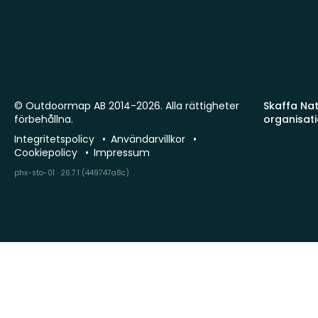
© Outdoormap AB 2014-2026. Alla rättigheter
Skaffa Natu
förbehållna.
organisat
Integritetspolicy
Användarvillkor
Cookiepolicy
Impressum
phx-sto-01 · 26.7.1 (449747a8c)