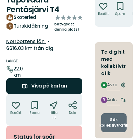
Pentäsjärvi T4
Besökt
Spara
Hitt
av
Skoterled
hit
5
betygsätt
Turskidåkning
stjärnor
denna plats!
Län:
Norrbottens län
6616.03 km från dig
Ta dig hit
Information
med
om
LÄNGD
kollektivtr
leden
22.0
afik
km
Avresa
A
Visa på kartan
Hitta
närmas
Åtgärder
hållpla
Ankomst
B
Byt
avgång
Besökt
Spara
Hitta
Dela
och
hit
ankomst
Sök
kollektivtrafik
Status för spår