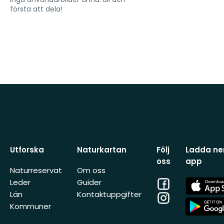
första att dela!
Utforska
Naturkartan
Följ
Ladda ner
oss
app
Naturreservat
Om oss
Facebook
App
Leder
Guider
Store
Län
Kontaktuppgifter
Instagram
App
Kommuner
Store