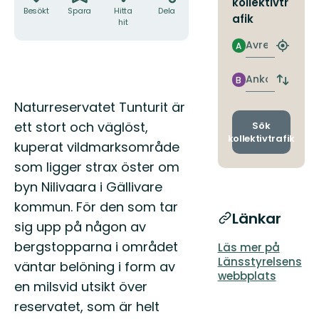
kollektivtr
Besökt
Spara
Hitta
Dela
afik
hit
Avresa
A
Hitta
närmas
hållpla
Ankomst
B
Byt
avgång
Beskrivning
Naturreservatet Tunturit är
och
ankomst
ett stort och väglöst,
Sök
kollektivtrafik
kuperat vildmarksområde
som ligger strax öster om
byn Nilivaara i Gällivare
kommun. För den som tar
Länkar
sig upp på någon av
bergstopparna i området
Läs mer på
Länsstyrelsens
väntar belöning i form av
webbplats
en milsvid utsikt över
reservatet, som är helt