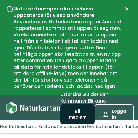
Naturkartan-appen kan behöva
Stän
uppdateras för vissa användare
Användare av Naturkartans app för Android
rapporterar i sommar att appen är seg mm.
Vi rekommenderar att man raderar appen
helt från sin telefon i så fall och laddar ned
igen! Då skall den fungera bättre. Den
befintliga appen skall ersättas av en ny app
efter sommaren. Den gamla appen laddar
all data för hela landet lokalt i appen (för
att klara offline-läge) men det innebär att
den blir för stor för vissa telefoner - då
behöver den raderas och laddas ned igen!
Utforska
Guider
Län
Kommuner
Bli kund
Bli
Logga
medlem
in
Norrbottens län
Bästa naturreservaten i Norrbottens län
Tuntur