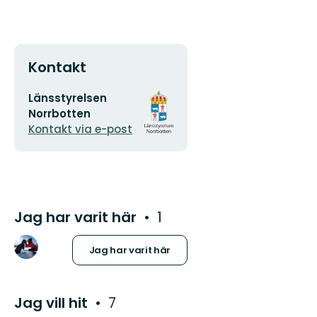
Kontakt
E-
Organisationens
Länsstyrelsen
postadress
logotyp
Norrbotten
Kontakt via e-post
Jag har varit här
1
Jag har varit här
Jag vill hit
7