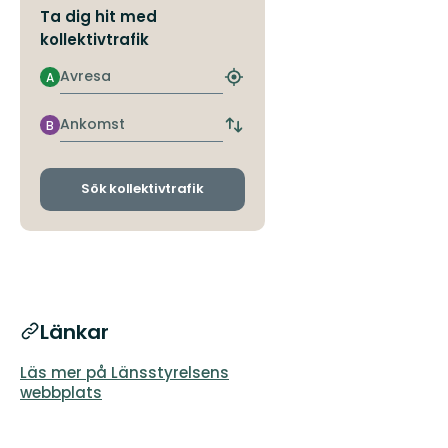
Ta dig hit med
kollektivtrafik
Avresa
A
Hitta
närmaste
hållplats
Ankomst
B
Byt
avgångs-
och
ankomsthållplatser
Sök kollektivtrafik
Länkar
Läs mer på Länsstyrelsens
webbplats