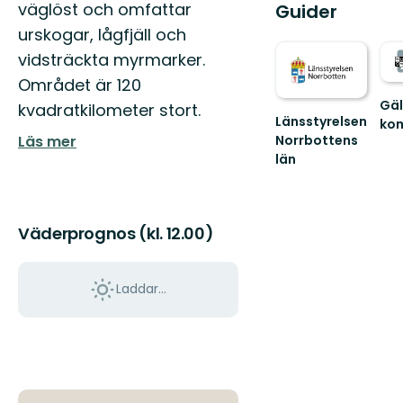
väglöst och omfattar
Guider
urskogar, lågfjäll och
vidsträckta myrmarker.
Området är 120
Gäl
kvadratkilometer stort.
Länsstyrelsen
ko
Läs mer
Norrbottens
Väl
till
län
Gäll
Välkommen
fant
ut
natu
i
Norrbottens
Väderprognos (kl. 12.00)
natur!
Laddar...