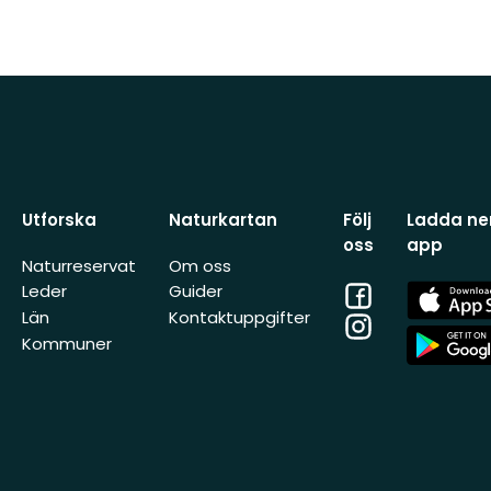
Utforska
Naturkartan
Följ
Ladda ner
oss
app
Naturreservat
Om oss
Facebook
App
Leder
Guider
Store
Län
Kontaktuppgifter
Instagram
App
Kommuner
Store