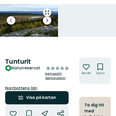
Gå
till
Föregående
Nästa
helskärmsläge
Stenig mark och gammelskog i
bild
bildspel
Tunturit.
Foto: Länsstyrelsen Norrbotten
Tunturit
Åtgärder
av
Naturreservat
5
Besökt
Spara
Hitt
betygsätt
hit
stjärnor
denna plats!
Län:
Norrbottens län
Visa på kartan
Ta dig hit
Åtgärder
med