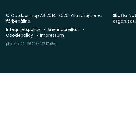
© Outdoormap AB 2014-2026. Alla rättigheter
Skaffa Natu
förbehållna.
organisat
Integritetspolicy
Användarvillkor
Cookiepolicy
Impressum
phx-sto-02 · 26.7.1 (449747a8c)