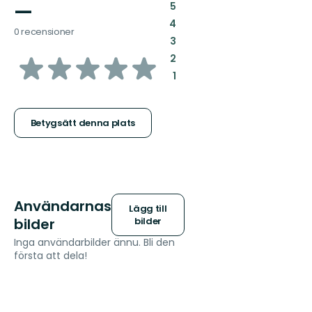
—
:
5
:
4
0 recensioner
:
3
av
:
2
:
1
5
stjärnor
Betygsätt denna plats
Användarnas
Lägg till
bilder
bilder
Inga användarbilder ännu. Bli den
första att dela!