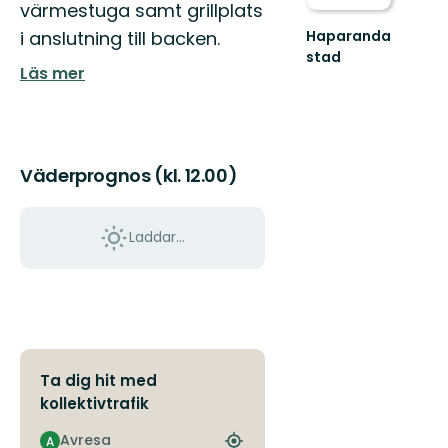
värmestuga samt grillplats
Haparanda
i anslutning till backen.
stad
Läs mer
Smultronställen,
aktiviteter
och
upplevelser
i
...
Väderprognos (kl. 12.00)
Laddar...
Ta dig hit med
kollektivtrafik
Avresa
A