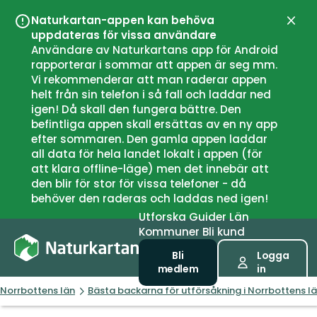
Naturkartan-appen kan behöva
Stän
uppdateras för vissa användare
Användare av Naturkartans app för Android
rapporterar i sommar att appen är seg mm.
Vi rekommenderar att man raderar appen
helt från sin telefon i så fall och laddar ned
igen! Då skall den fungera bättre. Den
befintliga appen skall ersättas av en ny app
efter sommaren. Den gamla appen laddar
all data för hela landet lokalt i appen (för
att klara offline-läge) men det innebär att
den blir för stor för vissa telefoner - då
behöver den raderas och laddas ned igen!
Utforska
Guider
Län
Kommuner
Bli kund
Bli
Logga
medlem
in
Norrbottens län
Bästa backarna för utförsåkning i Norrbottens l