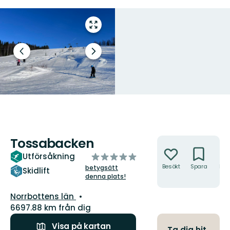
Gå
till
helskärmsläge
Föregående
Nästa
bild
bildspel
Tossabacken
Åtgärder
av
Utförsåkning
5
Besökt
Spara
Hitt
betygsätt
Skidlift
hit
denna plats!
stjärnor
Län:
Norrbottens län
6697.88 km från dig
Visa på kartan
Ta dig hit