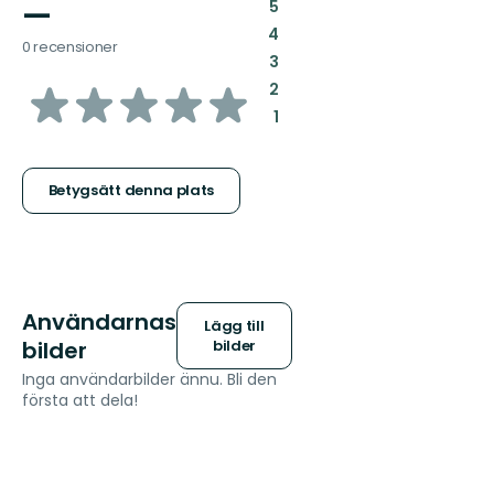
—
:
5
:
4
0 recensioner
:
3
av
:
2
:
1
5
stjärnor
Betygsätt denna plats
Användarnas
Lägg till
bilder
bilder
Inga användarbilder ännu. Bli den
första att dela!