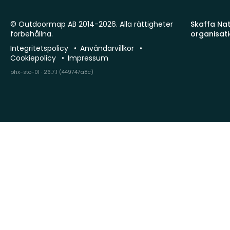
© Outdoormap AB 2014-2026. Alla rättigheter
Skaffa Natu
förbehållna.
organisat
Integritetspolicy
Användarvillkor
Cookiepolicy
Impressum
phx-sto-01 · 26.7.1 (449747a8c)