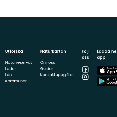
Utforska
Naturkartan
Följ
Ladda ner
oss
app
Naturreservat
Om oss
Facebook
App
Leder
Guider
Store
Län
Kontaktuppgifter
Instagram
App
Kommuner
Store