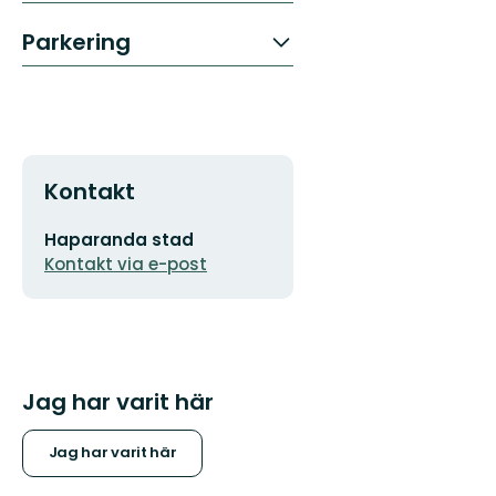
Parkering
Kontakt
E-
Haparanda stad
postadress
Kontakt via e-post
Jag har varit här
Jag har varit här