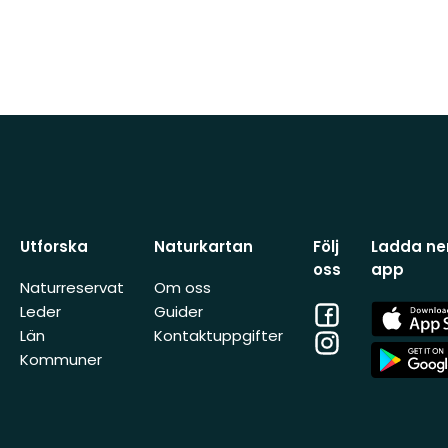
Utforska
Naturkartan
Följ
Ladda ner
oss
app
Naturreservat
Om oss
Facebook
App
Leder
Guider
Store
Län
Kontaktuppgifter
Instagram
App
Kommuner
Store