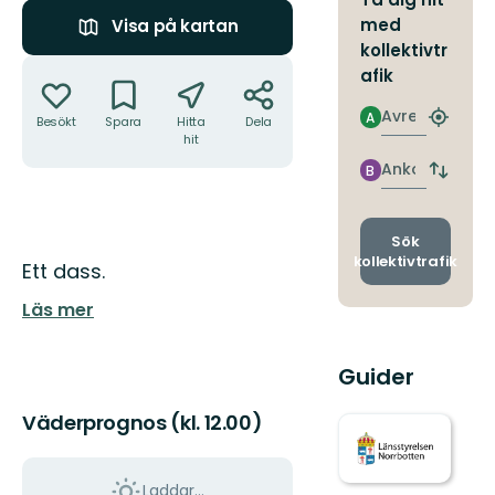
med
Visa på kartan
kollektivtr
Åtgärder
afik
Avresa
A
Besökt
Spara
Hitta
Dela
Hitta
hit
närmas
hållpla
Ankomst
B
Byt
avgång
och
ankomst
Sök
kollektivtrafik
Beskrivning
Ett dass.
Läs mer
Guider
Väderprognos (kl. 12.00)
Laddar...