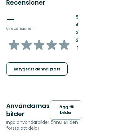
Recensioner
—
:
5
:
4
0 recensioner
:
3
av
:
2
:
1
5
stjärnor
Betygsätt denna plats
Användarnas
Lägg till
bilder
bilder
Inga användarbilder ännu. Bli den
första att dela!