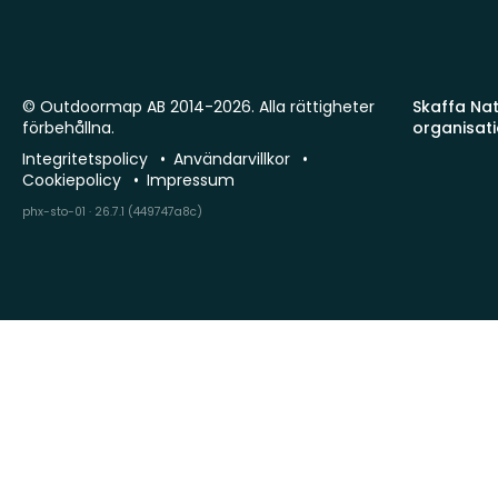
© Outdoormap AB 2014-2026. Alla rättigheter
Skaffa Natu
förbehållna.
organisat
Integritetspolicy
Användarvillkor
Cookiepolicy
Impressum
phx-sto-01 · 26.7.1 (449747a8c)