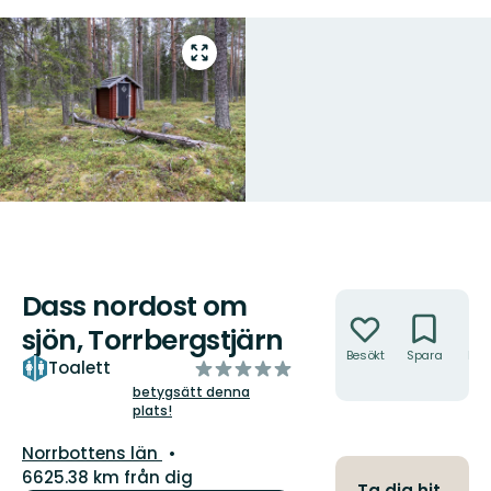
Gå
till
helskärmsläge
Dass nordost om
Åtgärder
sjön, Torrbergstjärn
Besökt
Spara
Hitt
av
Toalett
hit
5
betygsätt denna
plats!
stjärnor
Län:
Norrbottens län
6625.38 km från dig
Ta dig hit