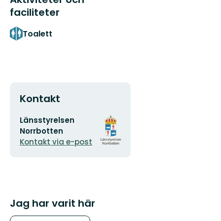
faciliteter
Toalett
Kontakt
E-
Organisationens
Länsstyrelsen
postadress
logotyp
Norrbotten
Kontakt via e-post
Jag har varit här