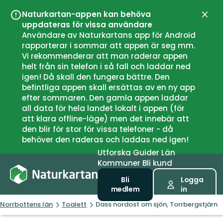
Naturkartan-appen kan behöva
Stän
uppdateras för vissa användare
Användare av Naturkartans app för Android
rapporterar i sommar att appen är seg mm.
Vi rekommenderar att man raderar appen
helt från sin telefon i så fall och laddar ned
igen! Då skall den fungera bättre. Den
befintliga appen skall ersättas av en ny app
efter sommaren. Den gamla appen laddar
all data för hela landet lokalt i appen (för
att klara offline-läge) men det innebär att
den blir för stor för vissa telefoner - då
behöver den raderas och laddas ned igen!
Utforska
Guider
Län
Kommuner
Bli kund
Bli
Logga
medlem
in
Norrbottens län
Toalett
Dass nordost om sjön, Torrbergstjärn