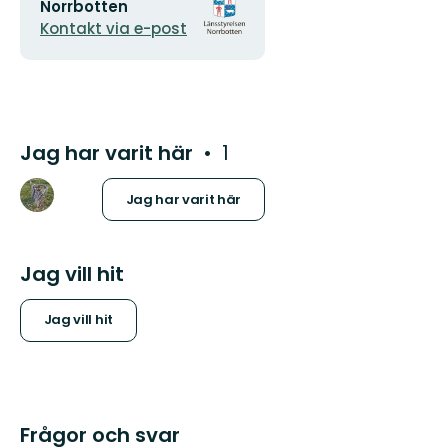
postadress
logotyp
Norrbotten
Kontakt via e-post
Jag har varit här
1
Jag har varit här
Jag vill hit
Jag vill hit
Frågor och svar