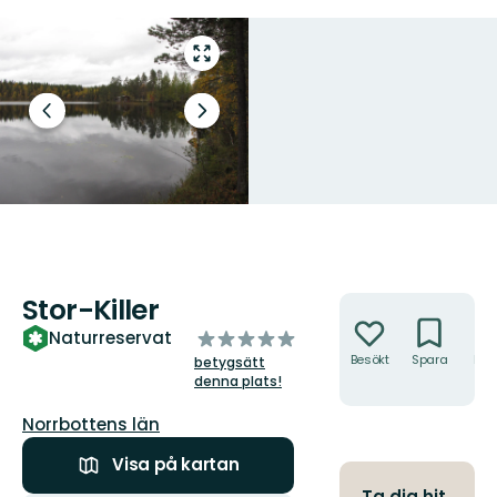
Gå
till
helskärmsläge
Föregående
Nästa
bild
bildspel
Stor-Killer.
Foto: Länsstyrelsen Norrbotten
Stor-Killer
Åtgärder
av
Naturreservat
5
Besökt
Spara
Hitt
betygsätt
hit
stjärnor
denna plats!
Län:
Norrbottens län
Visa på kartan
Ta dig hit