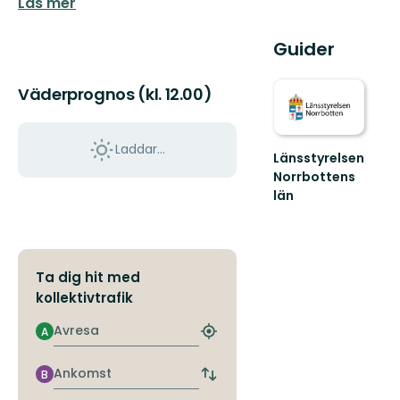
Läs mer
Guider
Väderprognos (kl. 12.00)
Laddar...
Länsstyrelsen
Norrbottens
län
Välkommen
ut
i
Norrbottens
Ta dig hit med
natur!
kollektivtrafik
Avresa
A
Hitta
närmaste
hållplats
Ankomst
B
Byt
avgångs-