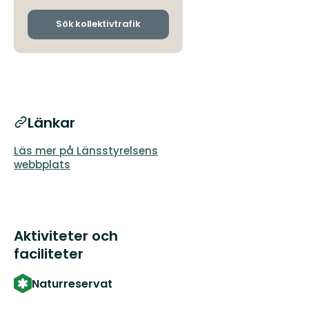
och
ankomsthållplatser
Sök kollektivtrafik
Länkar
Läs mer på Länsstyrelsens
webbplats
Aktiviteter och
faciliteter
Naturreservat