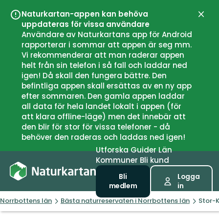
Naturkartan-appen kan behöva
Stän
uppdateras för vissa användare
Användare av Naturkartans app för Android
rapporterar i sommar att appen är seg mm.
Vi rekommenderar att man raderar appen
helt från sin telefon i så fall och laddar ned
igen! Då skall den fungera bättre. Den
befintliga appen skall ersättas av en ny app
efter sommaren. Den gamla appen laddar
all data för hela landet lokalt i appen (för
att klara offline-läge) men det innebär att
den blir för stor för vissa telefoner - då
behöver den raderas och laddas ned igen!
Utforska
Guider
Län
Kommuner
Bli kund
Bli
Logga
medlem
in
Norrbottens län
Bästa naturreservaten i Norrbottens län
Stor-K