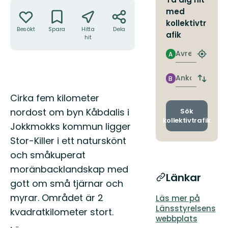
Åtgärder
med
kollektivtr
Besökt
Spara
Hitta
Dela
afik
hit
Avresa
A
Hitta
närmas
hållpla
Ankomst
B
Byt
avgång
Beskrivning
Cirka fem kilometer
och
ankomst
nordost om byn Kåbdalis i
Sök
kollektivtrafik
Jokkmokks kommun ligger
Stor-Killer i ett naturskönt
och småkuperat
moränbacklandskap med
Länkar
gott om små tjärnar och
myrar. Området är 2
Läs mer på
Länsstyrelsens
kvadratkilometer stort.
webbplats