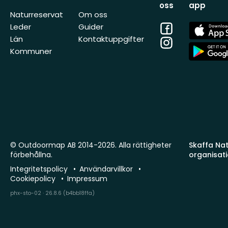
oss
app
Naturreservat
Om oss
Facebook
App
Leder
Guider
Store
Län
Kontaktuppgifter
Instagram
App
Kommuner
Store
© Outdoormap AB 2014-2026. Alla rättigheter
Skaffa Natu
förbehållna.
organisat
Integritetspolicy
Användarvillkor
Cookiepolicy
Impressum
phx-sto-02 · 26.8.6 (b4bb18ffa)