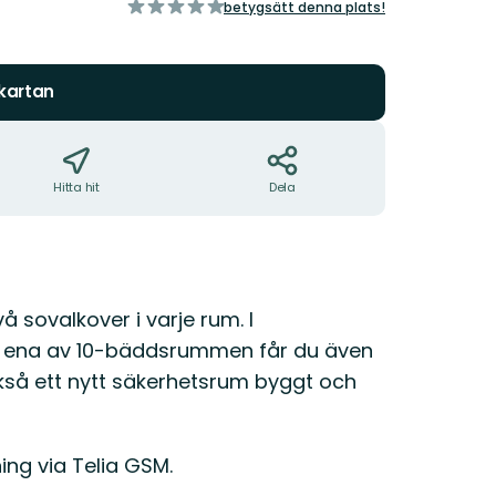
av
betygsätt denna plats!
5
stjärnor
 kartan
Hitta hit
Dela
sovalkover i varje rum. I
et ena av 10-bäddsrummen får du även
kså ett nytt säkerhetsrum byggt och
ning via Telia GSM.