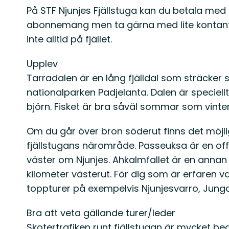
På STF Njunjes Fjällstuga kan du betala med
abonnemang men ta gärna med lite kontante
inte alltid på fjället.
Upplev
Tarradalen är en lång fjälldal som sträcker si
nationalparken Padjelanta. Dalen är speciellt r
björn. Fisket är bra såväl sommar som vinter
Om du går över bron söderut finns det möjlig
fjällstugans närområde. Passeuksa är en off
väster om Njunjes. Ahkalmfallet är en anna
kilometer västerut. För dig som är erfaren van
toppturer på exempelvis Njunjesvarro, Jung
Bra att veta gällande turer/leder
Skotertrafiken runt fjällstugan är mycket b