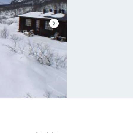
Nästa
bildspel