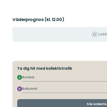
Väderprognos (kl. 12.00)
Ladda
Ta dig hit med kollektivtrafik
Avresa
A
Ankomst
B
Sök kollektiv