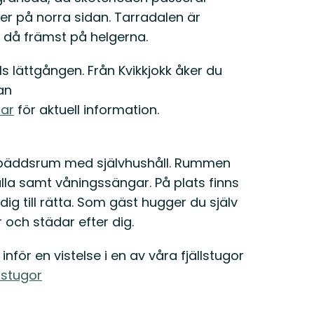
er på norra sidan. Tarradalen är
 då främst på helgerna.
s lättgången. Från Kvikkjokk åker du
an
tar
för aktuell information.
flerbäddsrum med självhushåll. Rummen
lla samt våningssängar. På plats finns
g till rätta. Som gäst hugger du själv
r och städar efter dig.
nför en vistelse i en av våra fjällstugor
lstugor