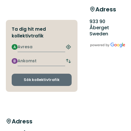
Adress
933 90
Åberget
Ta dig hit med
Sweden
kollektivtrafik
Avresa
A
Hitta
närmaste
hållplats
Ankomst
B
Byt
avgångs-
och
ankomsthållplatser
Sök kollektivtrafik
Adress