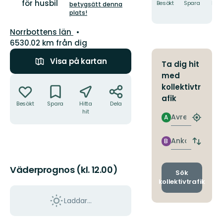
för husbil
5
Besökt
Spara
Hitt
betygsätt denna
hit
plats!
stjärnor
Län:
Norrbottens län
6530.02 km från dig
Visa på kartan
Ta dig hit
med
Åtgärder
kollektivtr
afik
Besökt
Spara
Hitta
Dela
hit
Avresa
A
Hitta
närmas
hållpla
Ankomst
B
Byt
avgång
och
Väderprognos (kl. 12.00)
ankomst
Sök
kollektivtrafik
Laddar...