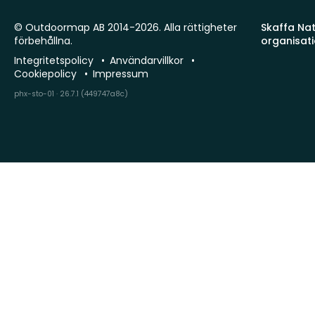
© Outdoormap AB 2014-2026. Alla rättigheter
Skaffa Natu
förbehållna.
organisat
Integritetspolicy
Användarvillkor
Cookiepolicy
Impressum
phx-sto-01 · 26.7.1 (449747a8c)