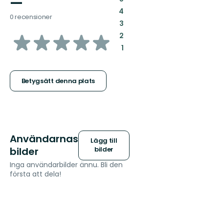
—
:
4
0 recensioner
:
3
av
:
2
:
1
5
stjärnor
Betygsätt denna plats
Användarnas
Lägg till
bilder
bilder
Inga användarbilder ännu. Bli den
första att dela!