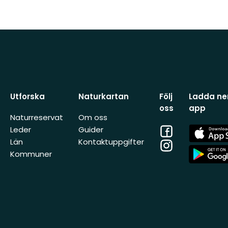
Utforska
Naturkartan
Följ
Ladda ner
oss
app
Naturreservat
Om oss
Facebook
App
Leder
Guider
Store
Län
Kontaktuppgifter
Instagram
App
Kommuner
Store