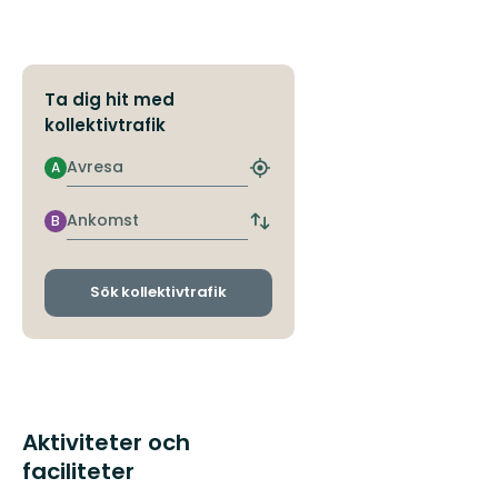
Ta dig hit med
kollektivtrafik
Avresa
A
Hitta
närmaste
hållplats
Ankomst
B
Byt
avgångs-
och
ankomsthållplatser
Sök kollektivtrafik
Aktiviteter och
faciliteter