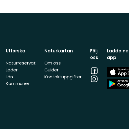
Utforska
Naturkartan
Följ
Ladda ner
oss
app
Naturreservat
Om oss
Facebook
App
Leder
Guider
Store
Län
Kontaktuppgifter
Instagram
App
Kommuner
Store