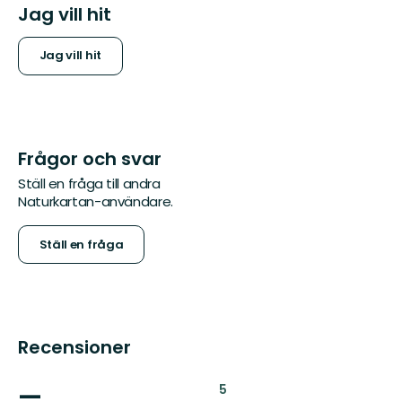
Jag vill hit
Jag vill hit
Frågor och svar
Ställ en fråga till andra
Naturkartan-användare.
Ställ en fråga
Recensioner
—
:
5