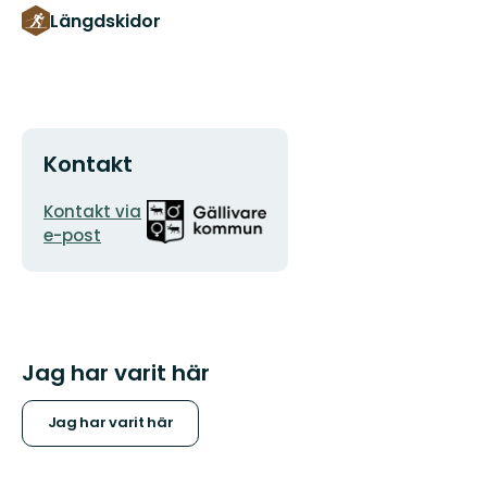
Längdskidor
Kontakt
E-
Organisationens
Kontakt via
postadress
logotyp
e-post
Jag har varit här
Jag har varit här