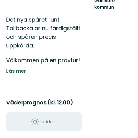
Gällivare
kommun
Välkommen
Beskrivning
till
Det nya spåret runt
Gällivares
Tallbacka är nu färdigställt
fantastiska
natur!
och spåren precis
uppkörda.
Välkommen på en provtur!
Läs mer
Väderprognos (kl. 12.00)
Laddar...