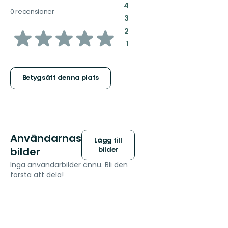
:
4
0 recensioner
:
3
av
:
2
:
1
5
stjärnor
Betygsätt denna plats
Användarnas
Lägg till
bilder
bilder
Inga användarbilder ännu. Bli den
första att dela!