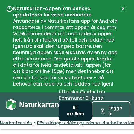
Naturkartan-appen kan behöva
Stän
uppdateras för vissa användare
Användare av Naturkartans app för Android
rapporterar i sommar att appen är seg mm.
Vi rekommenderar att man raderar appen
helt från sin telefon i så fall och laddar ned
igen! Då skall den fungera bättre. Den
befintliga appen skall ersättas av en ny app
efter sommaren. Den gamla appen laddar
all data för hela landet lokalt i appen (för
att klara offline-läge) men det innebär att
den blir för stor för vissa telefoner - då
behöver den raderas och laddas ned igen!
Utforska
Guider
Län
Kommuner
Bli kund
Bli
Logga
medlem
in
Norrbottens län
Bästa längdskidåkningslederna i Norrbottens län