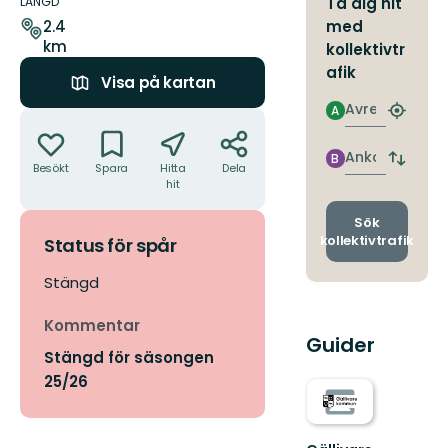
om
LÄNGD
Ta dig hit
leden
med
2.4
km
kollektivtr
afik
Visa på kartan
Avresa
A
Åtgärder
Hitta
närmas
hållpla
Ankomst
B
Byt
Besökt
Spara
Hitta
Dela
avgång
hit
och
ankomst
Sök
kollektivtrafik
Status för spår
Stängd
Kommentar
Guider
Stängd för säsongen
25/26