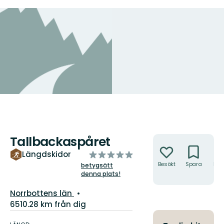
Tallbackaspåret
Åtgärder
av
Längdskidor
5
Besökt
Spara
Hitt
betygsätt
hit
denna plats!
stjärnor
Län:
Norrbottens län
6510.28 km från dig
Information