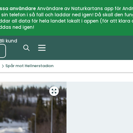
issa användare
Användare av Naturkartans app för Andr
n telefon i så fall och laddar ned igen! Då skall den fun
 all data för hela landet lokalt i appen (för att klara of
addas ned igen!
Bli kund
Spår mot Hellnerstadion
Gå
till
helskärmsläge