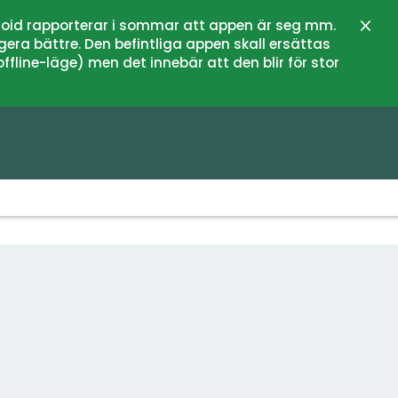
oid rapporterar i sommar att appen är seg mm.
Stän
gera bättre. Den befintliga appen skall ersättas
fline-läge) men det innebär att den blir för stor