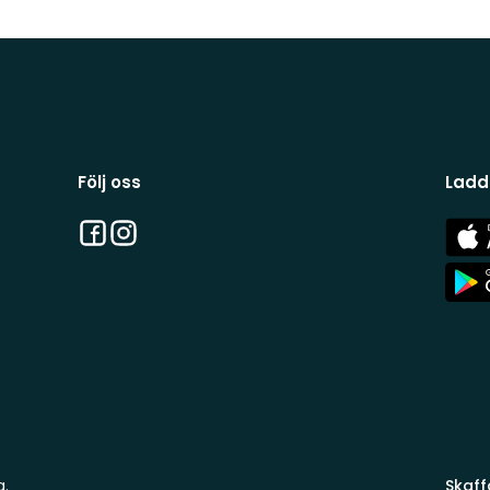
Följ oss
Ladd
Facebook
Instagram
App
Stor
App
Stor
a.
Skaff