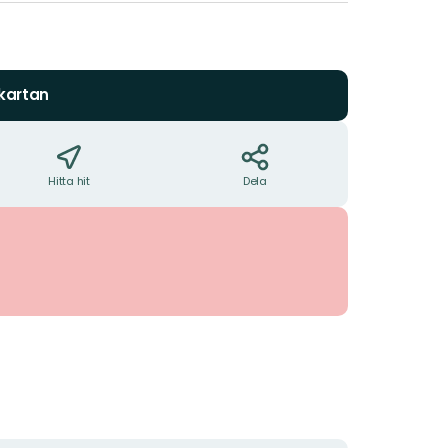
 kartan
Hitta hit
Dela