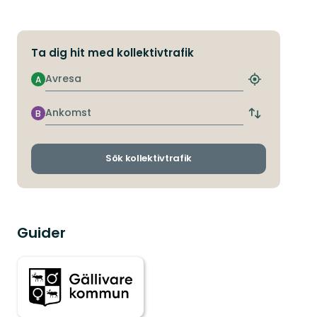
Ta dig hit med kollektivtrafik
Avresa
A
Hitta
närmaste
hållplats
Ankomst
B
Byt
avgångs-
och
ankomsthållp
Sök kollektivtrafik
Guider