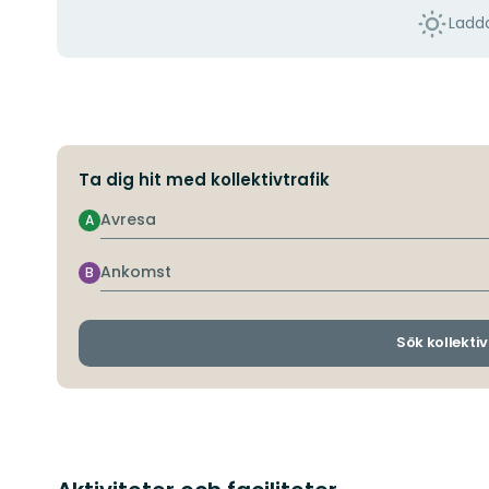
Ladda
Ta dig hit med kollektivtrafik
Avresa
A
Ankomst
B
Sök kollektiv