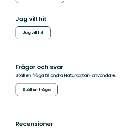
Jag vill hit
Jag vill hit
Frågor och svar
Ställ en fråga till andra Naturkartan-användare.
Ställ en fråga
Recensioner