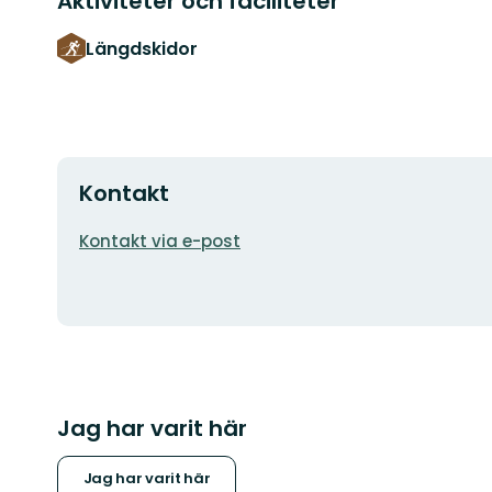
Aktiviteter och faciliteter
Längdskidor
Kontakt
E-
Kontakt via e-post
postadress
Jag har varit här
Jag har varit här