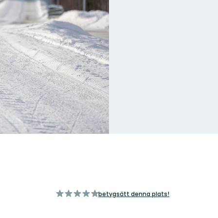
av
betygsätt denna plats!
5
stjärnor