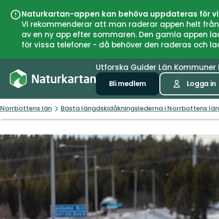
Naturkartan-appen kan behöva uppdateras för v
Vi rekommenderar att man raderar appen helt från si
av en ny app efter sommaren. Den gamla appen laddar
för vissa telefoner - då behöver den raderas och l
Utforska
Guider
Län
Kommuner
Bli medlem
Logga in
Norrbottens län
Bästa längdskidåkningslederna i Norrbottens län