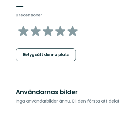
—
0 recensioner
av
5
stjärnor
Betygsätt denna plats
Användarnas bilder
Inga användarbilder ännu. Bli den första att dela!