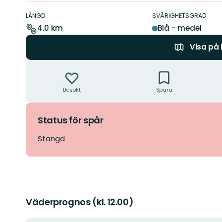
Information
om
LÄNGD
SVÅRIGHETSGRAD
leden
4.0 km
Blå - medel
Visa på
Åtgärder
Besökt
Spara
Status för spår
Stängd
Väderprognos (kl. 12.00)