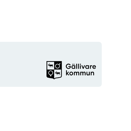
Organisationens
logotyp