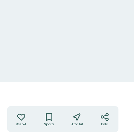
Åtgärder
Besökt
Spara
Hitta hit
Dela