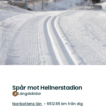
Spår mot Hellnerstadion
Längdskidor
Län:
Norrbottens län
6512.65 km från dig