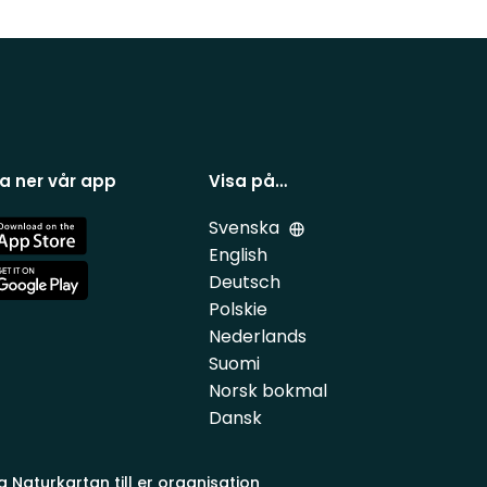
a ner vår app
Visa på…
Svenska
e
English
Deutsch
e
Polskie
Nederlands
Suomi
Norsk bokmal
Dansk
a Naturkartan till er organisation