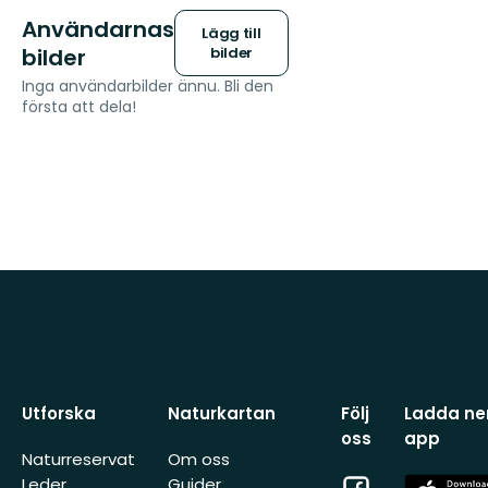
Användarnas
Lägg till
bilder
bilder
Inga användarbilder ännu. Bli den
första att dela!
Utforska
Naturkartan
Följ
Ladda ner
oss
app
Naturreservat
Om oss
Facebook
App
Leder
Guider