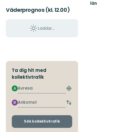
län
Välkommen
Väderprognos (kl. 12.00)
ut
i
Norrbottens
Laddar...
natur!
Ta dig hit med
kollektivtrafik
Avresa
A
Hitta
närmaste
hållplats
Ankomst
B
Byt
avgångs-
och
ankomsthållplatser
Sök kollektivtrafik