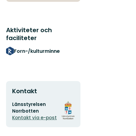
Aktiviteter och
faciliteter
Forn-/kulturminne
Kontakt
E-
Organisationens
Länsstyrelsen
postadress
logotyp
Norrbotten
Kontakt via e-post