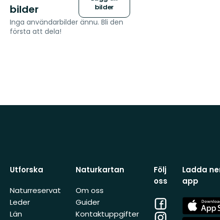
bilder
bilder
Inga användarbilder ännu. Bli den
första att dela!
Utforska
Naturkartan
Följ
Ladda ner
oss
app
Naturreservat
Om oss
Facebook
App
Leder
Guider
Store
Län
Kontaktuppgifter
Instagram