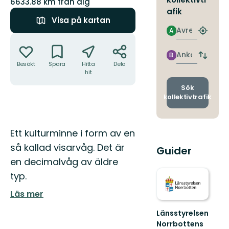
6633.88 km från dig
afik
Visa på kartan
Avresa
A
Hitta
Åtgärder
närmas
hållpla
Ankomst
B
Byt
Besökt
Spara
Hitta
Dela
avgång
hit
och
ankomst
Sök
kollektivtrafik
Beskrivning
Ett kulturminne i form av en
så kallad visarvåg. Det är
Guider
en decimalvåg av äldre
typ.
Läs mer
Länsstyrelsen
Norrbottens