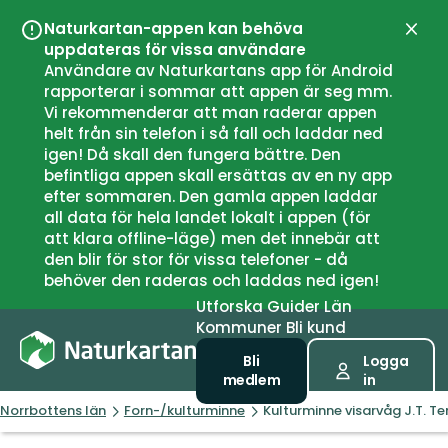
Naturkartan-appen kan behöva
Stän
uppdateras för vissa användare
Användare av Naturkartans app för Android
rapporterar i sommar att appen är seg mm.
Vi rekommenderar att man raderar appen
helt från sin telefon i så fall och laddar ned
igen! Då skall den fungera bättre. Den
befintliga appen skall ersättas av en ny app
efter sommaren. Den gamla appen laddar
all data för hela landet lokalt i appen (för
att klara offline-läge) men det innebär att
den blir för stor för vissa telefoner - då
behöver den raderas och laddas ned igen!
Utforska
Guider
Län
Kommuner
Bli kund
Bli
Logga
medlem
in
Norrbottens län
Forn-/kulturminne
Kulturminne visarvåg J.T. Te