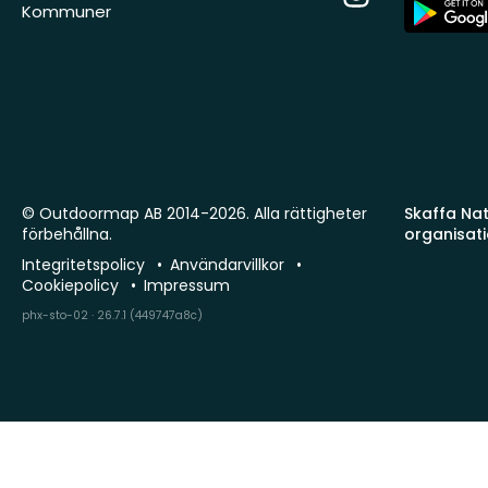
App
Kommuner
Store
© Outdoormap AB 2014-2026. Alla rättigheter
Skaffa Natu
förbehållna.
organisat
Integritetspolicy
Användarvillkor
Cookiepolicy
Impressum
phx-sto-02 · 26.7.1 (449747a8c)