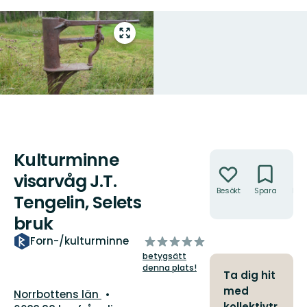
Gå
till
helskärmsläge
Kulturminne
Åtgärder
visarvåg J.T.
Besökt
Spara
Hitt
Tengelin, Selets
hit
bruk
av
Forn-/kulturminne
5
betygsätt
stjärnor
denna plats!
Ta dig hit
med
Län:
Norrbottens län
kollektivtr