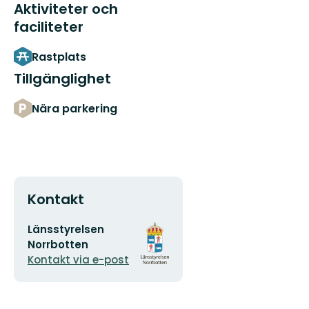
Aktiviteter och
faciliteter
Rastplats
Tillgänglighet
Nära parkering
Kontakt
E-
Organisationens
Länsstyrelsen
postadress
logotyp
Norrbotten
Kontakt via e-post