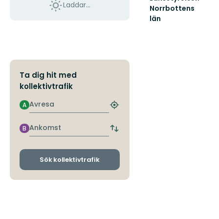
Laddar...
Norrbottens
län
Välkommen
ut
i
Norrbottens
natur!
Ta dig hit med
kollektivtrafik
Avresa
A
Hitta
närmaste
hållplats
Ankomst
B
Byt
avgångs-
och
ankomsthållplatser
Sök kollektivtrafik