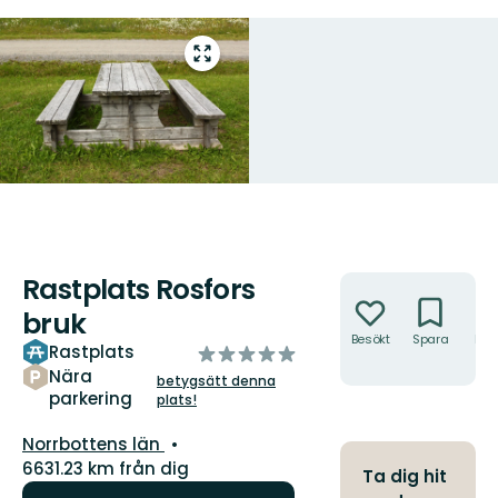
Gå
till
helskärmsläge
Rastplats Rosfors
Åtgärder
bruk
Besökt
Spara
Hitt
Rastplats
av
hit
5
Nära
betygsätt denna
parkering
stjärnor
plats!
Län:
Norrbottens län
6631.23 km från dig
Ta dig hit