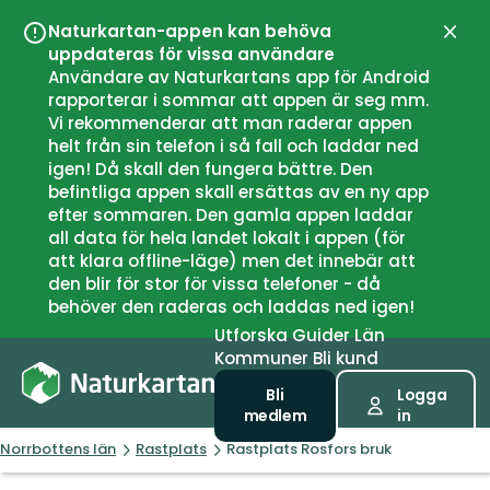
Naturkartan-appen kan behöva
Stän
uppdateras för vissa användare
Användare av Naturkartans app för Android
rapporterar i sommar att appen är seg mm.
Vi rekommenderar att man raderar appen
helt från sin telefon i så fall och laddar ned
igen! Då skall den fungera bättre. Den
befintliga appen skall ersättas av en ny app
efter sommaren. Den gamla appen laddar
all data för hela landet lokalt i appen (för
att klara offline-läge) men det innebär att
den blir för stor för vissa telefoner - då
behöver den raderas och laddas ned igen!
Utforska
Guider
Län
Kommuner
Bli kund
Bli
Logga
medlem
in
Norrbottens län
Rastplats
Rastplats Rosfors bruk