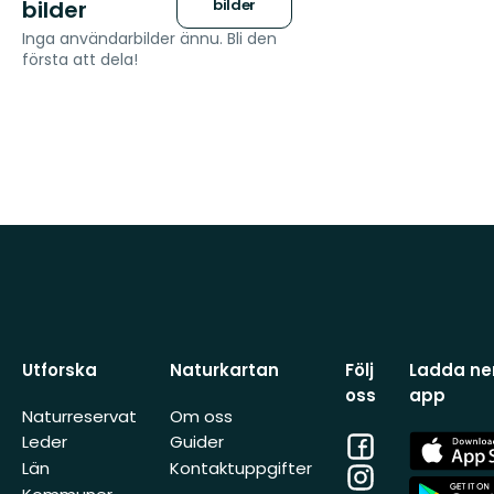
bilder
bilder
Inga användarbilder ännu. Bli den
första att dela!
Utforska
Naturkartan
Följ
Ladda ner
oss
app
Naturreservat
Om oss
Facebook
App
Leder
Guider
Store
Län
Kontaktuppgifter
Instagram
App