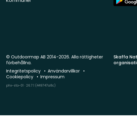
Kommuner
Store
© Outdoormap AB 2014-2026. Alla rättigheter
Skaffa Natu
förbehållna.
organisat
Integritetspolicy
Användarvillkor
Cookiepolicy
Impressum
phx-sto-01 · 26.7.1 (449747a8c)