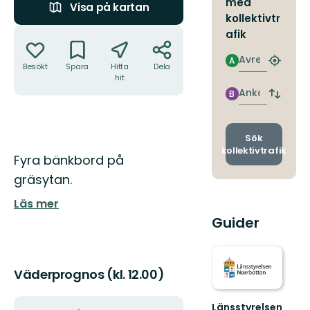
med
Visa på kartan
kollektivtr
Åtgärder
afik
Avresa
A
Hitta
Besökt
Spara
Hitta
Dela
närmas
hit
hållpla
Ankomst
B
Byt
avgång
och
ankomst
Sök
kollektivtrafik
Beskrivning
Fyra bänkbord på
gräsytan.
Läs mer
Guider
Väderprognos (kl. 12.00)
Länsstyrelsen