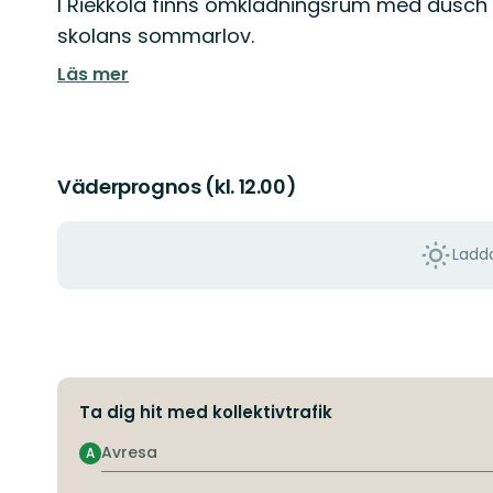
I Riekkola finns omklädningsrum med dusch
skolans sommarlov.
Läs mer
Väderprognos (kl. 12.00)
Ladda
Ta dig hit med kollektivtrafik
Avresa
A