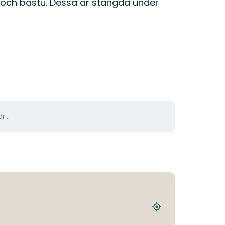
 och bastu. Dessa är stängda under
r...
Hitta
närmaste