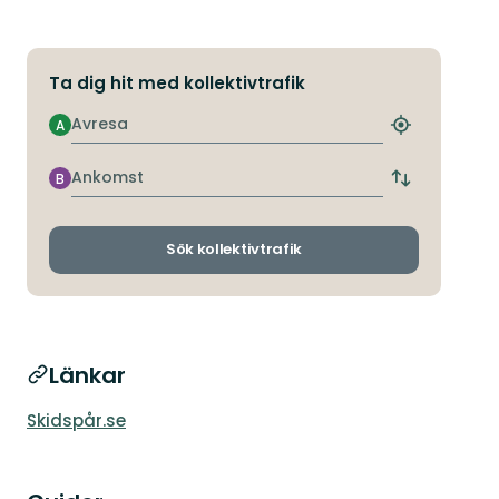
Ta dig hit med kollektivtrafik
Avresa
A
Hitta
närmaste
hållplats
Ankomst
B
Byt
avgångs-
och
ankomsthållp
Sök kollektivtrafik
Länkar
Skidspår.se