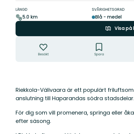
Information
om
LÄNGD
SVÅRIGHETSGRAD
leden
5.0 km
Blå - medel
Visa på
Åtgärder
Besökt
Spara
Beskrivning
Riekkola-Välivaara är ett populärt frilufts
anslutning till Haparandas södra stadsdelar
För dig som vill promenera, springa eller åk
efter säsong.