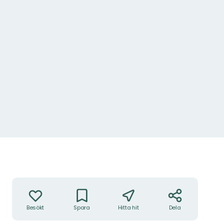
Åtgärder
Besökt
Spara
Hitta hit
Dela