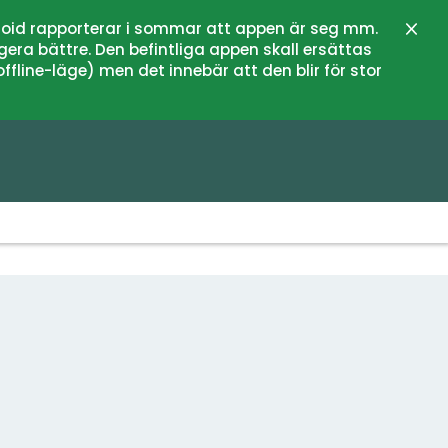
oid rapporterar i sommar att appen är seg mm.
Stän
gera bättre. Den befintliga appen skall ersättas
fline-läge) men det innebär att den blir för stor