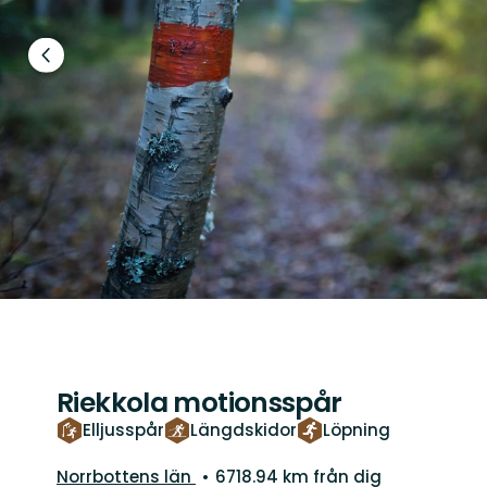
Föregående
bild
Riekkola motionsspår
Elljusspår
Längdskidor
Löpning
Län:
Norrbottens län
6718.94 km från dig