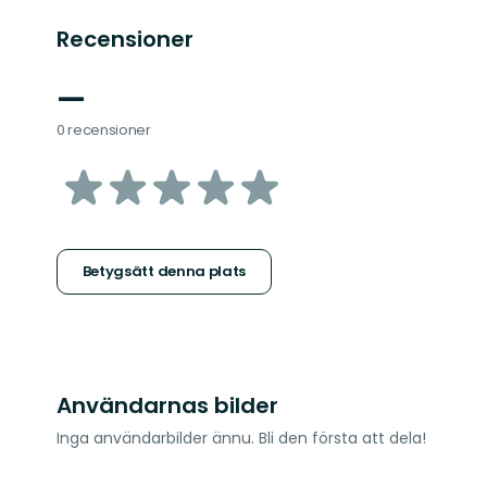
Recensioner
—
0 recensioner
av
5
stjärnor
Betygsätt denna plats
Användarnas bilder
Inga användarbilder ännu. Bli den första att dela!