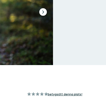
Nästa
bildspel
av
betygsätt denna plats!
5
stjärnor