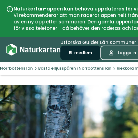
Naturkartan-appen kan behöva uppdateras för v
Vi rekommenderar att man raderar appen helt från si
av en ny app efter sommaren. Den gamla appen laddar
för vissa telefoner - då behöver den raderas och l
Utforska
Guider
Län
Kommuner
Bli medlem
Logga in
Norrbottens län
Bästa elljusspåren i Norrbottens län
Riekkola 