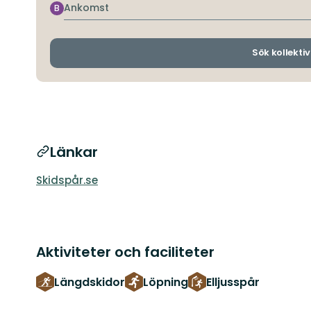
Ankomst
B
Sök kollektiv
Länkar
Skidspår.se
Aktiviteter och faciliteter
Längdskidor
Löpning
Elljusspår