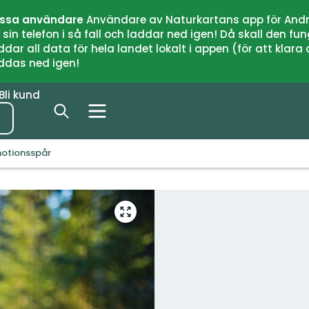
issa användare
Användare av Naturkartans app för Andr
n telefon i så fall och laddar ned igen! Då skall den fun
 all data för hela landet lokalt i appen (för att klara of
addas ned igen!
Bli kund
motionsspår
Gå
till
helskärmsläge