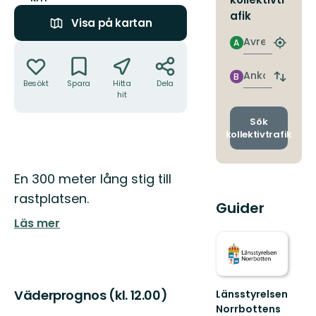
afik
Visa på kartan
Avresa
A
Åtgärder
Hitta
närmas
hållpla
Ankomst
B
Byt
Besökt
Spara
Hitta
Dela
avgång
hit
och
ankomst
Sök
kollektivtrafik
Beskrivning
En 300 meter lång stig till
rastplatsen.
Guider
Läs mer
Väderprognos (kl. 12.00)
Länsstyrelsen
Norrbottens