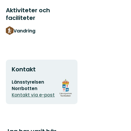
Aktiviteter och
faciliteter
Vandring
Kontakt
E-
Organisationens
Länsstyrelsen
postadress
logotyp
Norrbotten
Kontakt via e-post