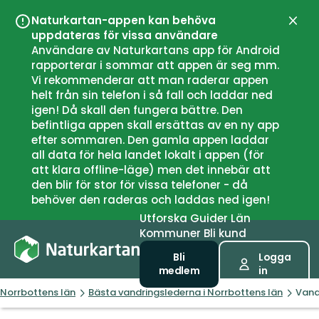
Naturkartan-appen kan behöva
Stän
uppdateras för vissa användare
Användare av Naturkartans app för Android
rapporterar i sommar att appen är seg mm.
Vi rekommenderar att man raderar appen
helt från sin telefon i så fall och laddar ned
igen! Då skall den fungera bättre. Den
befintliga appen skall ersättas av en ny app
efter sommaren. Den gamla appen laddar
all data för hela landet lokalt i appen (för
att klara offline-läge) men det innebär att
den blir för stor för vissa telefoner - då
behöver den raderas och laddas ned igen!
Utforska
Guider
Län
Kommuner
Bli kund
Bli
Logga
medlem
in
Norrbottens län
Bästa vandringslederna i Norrbottens län
Vand