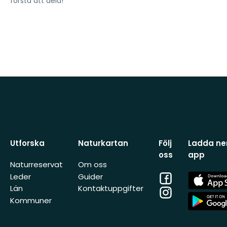
första att dela!
Utforska
Naturkartan
Följ
Ladda ner
oss
app
Naturreservat
Om oss
Facebook
App
Leder
Guider
Store
Län
Kontaktuppgifter
Instagram
App
Kommuner
Store