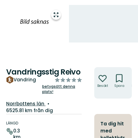
Gå
till
helskärmsläge
Vandringsstig Reivo
Åtgärder
av
Vandring
5
Besökt
Spara
Hitt
betygsätt denna
hit
plats!
stjärnor
Län:
Norrbottens län
6525.81 km från dig
Information
om
LÄNGD
Ta dig hit
leden
med
0.3
km
kollektivtr