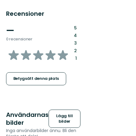
Recensioner
—
:
5
:
4
0 recensioner
:
3
av
:
2
:
1
5
stjärnor
Betygsätt denna plats
Användarnas
Lägg till
bilder
bilder
Inga användarbilder ännu. Bli den