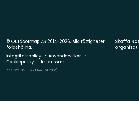
© Outdoormap AB 2014-2026. Alla rättigheter
Skaffa Natu
förbehållna.
organisat
Integritetspolicy
Användarvillkor
Cookiepolicy
Impressum
phx-sto-02 · 26.7.1 (449747a8c)