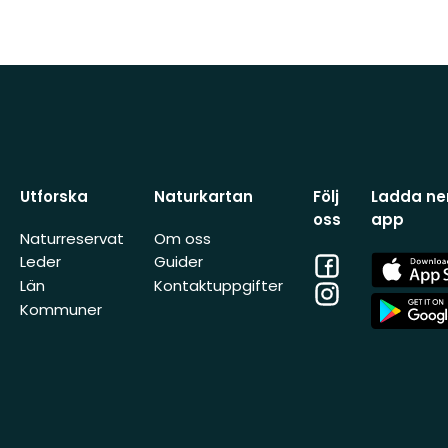
Utforska
Naturkartan
Följ
Ladda ner
oss
app
Naturreservat
Om oss
Facebook
App
Leder
Guider
Store
Län
Kontaktuppgifter
Instagram
App
Kommuner
Store