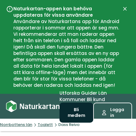
Naturkartan-appen kan behöva
Stän
uppdateras för vissa användare
Användare av Naturkartans app för Android
rapporterar i sommar att appen är seg mm.
Vi rekommenderar att man raderar appen
helt från sin telefon i så fall och laddar ned
igen! Då skall den fungera bättre. Den
befintliga appen skall ersättas av en ny app
efter sommaren. Den gamla appen laddar
all data för hela landet lokalt i appen (för
att klara offline-läge) men det innebär att
den blir för stor för vissa telefoner - då
behöver den raderas och laddas ned igen!
Utforska
Guider
Län
Kommuner
Bli kund
Bli
Logga
medlem
in
Norrbottens län
Toalett
Dass Reivo