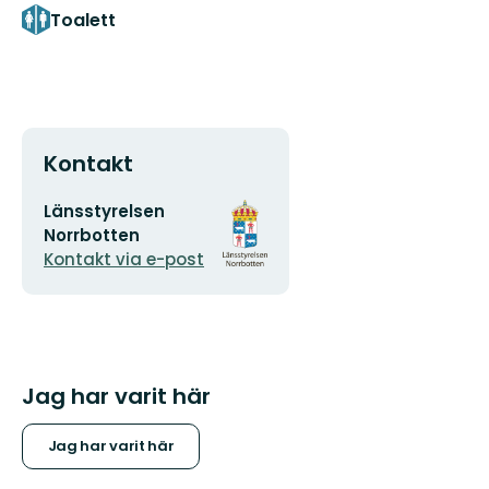
Toalett
Kontakt
E-
Organisationens
Länsstyrelsen
postadress
logotyp
Norrbotten
Kontakt via e-post
Jag har varit här
Jag har varit här