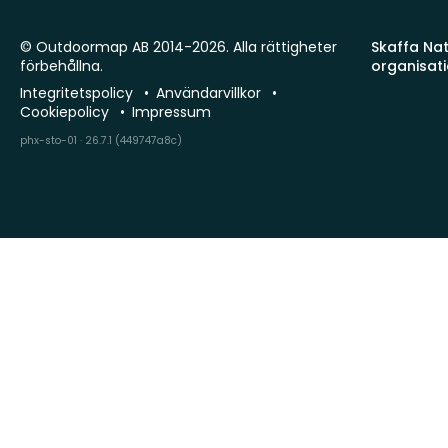
© Outdoormap AB 2014-2026. Alla rättigheter
Skaffa Natu
förbehållna.
organisat
Integritetspolicy
Användarvillkor
Cookiepolicy
Impressum
phx-sto-01 · 26.7.1 (449747a8c)