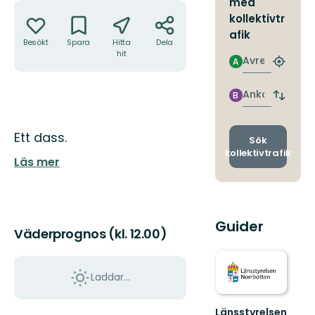
med
Åtgärder
kollektivtr
afik
Besökt
Spara
Hitta
Dela
hit
Avresa
A
Hitta
närmas
hållpla
Ankomst
B
Byt
avgång
och
Beskrivning
Ett dass.
ankomst
Sök
kollektivtrafik
Läs mer
Guider
Väderprognos (kl. 12.00)
Laddar...
Länsstyrelsen