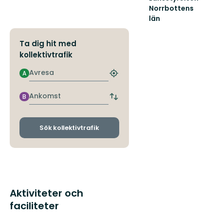
Norrbottens
län
Välkommen
ut
Ta dig hit med
i
kollektivtrafik
Norrbottens
natur!
Avresa
A
Hitta
närmaste
hållplats
Ankomst
B
Byt
avgångs-
och
ankomsthållplatser
Sök kollektivtrafik
Aktiviteter och
faciliteter