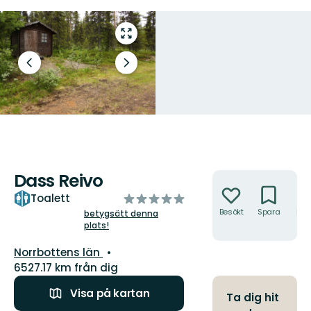
Gå
till
helskärmsläge
Föregående
Nästa
bild
bildspel
Dass Reivo
Åtgärder
av
Toalett
5
Besökt
Spara
Hitt
betygsätt denna
hit
plats!
stjärnor
Län:
Norrbottens län
6527.17 km från dig
Visa på kartan
Ta dig hit