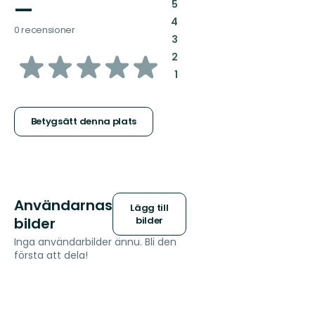
—
:
5
:
4
0 recensioner
:
3
av
:
2
:
1
5
stjärnor
Betygsätt denna plats
Användarnas
Lägg till
bilder
bilder
Inga användarbilder ännu. Bli den
första att dela!