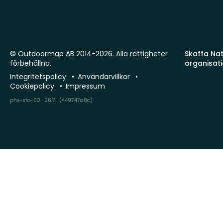
© Outdoormap AB 2014-2026. Alla rättigheter
Skaffa Natu
förbehållna.
organisat
Integritetspolicy
Användarvillkor
Cookiepolicy
Impressum
phx-sto-02 · 26.7.1 (449747a8c)