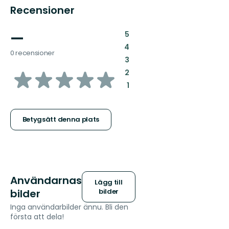
Recensioner
—
:
5
:
4
0 recensioner
:
3
av
:
2
:
1
5
stjärnor
Betygsätt denna plats
Användarnas
Lägg till
bilder
bilder
Inga användarbilder ännu. Bli den
första att dela!