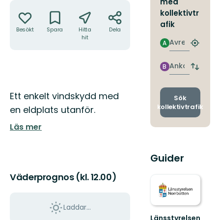
med
Åtgärder
kollektivtr
afik
Besökt
Spara
Hitta
Dela
hit
Avresa
A
Hitta
närmas
hållpla
Ankomst
B
Byt
avgång
och
Beskrivning
Ett enkelt vindskydd med
ankomst
Sök
kollektivtrafik
en eldplats utanför.
Läs mer
Guider
Väderprognos (kl. 12.00)
Laddar...
Länsstyrelsen