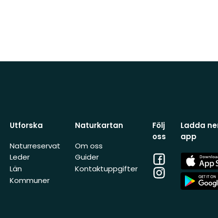
Utforska
Naturkartan
Följ
Ladda ner
oss
app
Naturreservat
Om oss
Facebook
App
Leder
Guider
Store
Län
Kontaktuppgifter
Instagram
App
Kommuner
Store