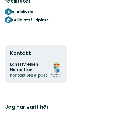
faciliteter
Vindskydd
Grillplats/Eldplats
Kontakt
E-
Organisationens
Länsstyrelsen
postadress
logotyp
Norrbotten
Kontakt via e-post
Jag har varit här