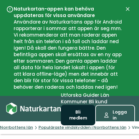
Naturkartan-appen kan behöva
Stän
uppdateras för vissa användare
Användare av Naturkartans app för Android
rapporterar i sommar att appen är seg mm.
Vi rekommenderar att man raderar appen
helt från sin telefon i så fall och laddar ned
igen! Då skall den fungera bättre. Den
befintliga appen skall ersättas av en ny app
efter sommaren. Den gamla appen laddar
all data för hela landet lokalt i appen (för
att klara offline-läge) men det innebär att
den blir för stor för vissa telefoner - då
behöver den raderas och laddas ned igen!
Utforska
Guider
Län
Kommuner
Bli kund
Bli
Logga
medlem
in
Norrbottens län
Populäraste vindskydden i Norrbottens län
Vin