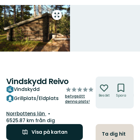
Gå
till
helskärmsläge
Vindskydd Reivo
Åtgärder
av
Vindskydd
5
Besökt
Spara
Hitt
betygsätt
Grillplats/Eldplats
hit
stjärnor
denna plats!
Län:
Norrbottens län
6525.87 km från dig
Visa på kartan
Ta dig hit