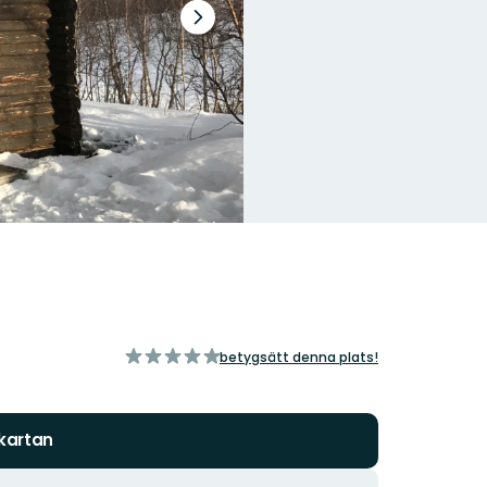
Nästa
bildspel
av
betygsätt denna plats!
5
stjärnor
 kartan