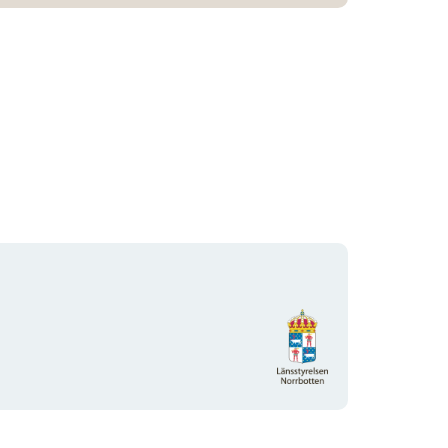
Organisationens
logotyp