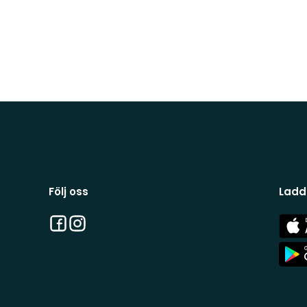
Följ oss
Ladd
Facebook
Instagram
App
Stor
App
Stor