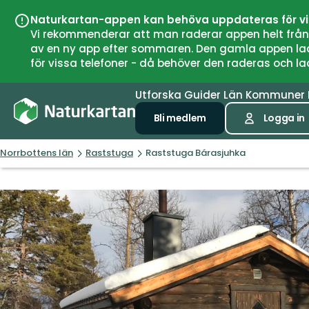
Naturkartan-appen kan behöva uppdateras för v
Vi rekommenderar att man raderar appen helt från si
av en ny app efter sommaren. Den gamla appen laddar
för vissa telefoner - då behöver den raderas och l
Utforska
Guider
Län
Kommuner
Bli medlem
Logga in
Norrbottens län
Raststuga
Raststuga Bárasjuhka