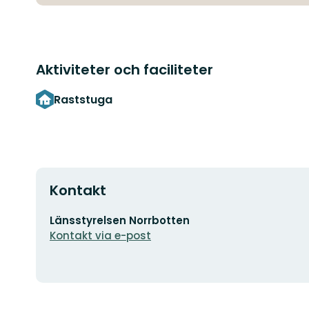
Aktiviteter och faciliteter
Raststuga
Kontakt
E-
Länsstyrelsen Norrbotten
postadress
Kontakt via e-post