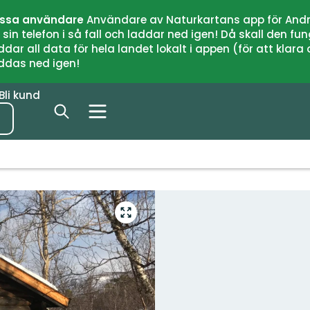
issa användare
Användare av Naturkartans app för Andr
n telefon i så fall och laddar ned igen! Då skall den fun
 all data för hela landet lokalt i appen (för att klara of
addas ned igen!
Bli kund
Gå
till
helskärmsläge