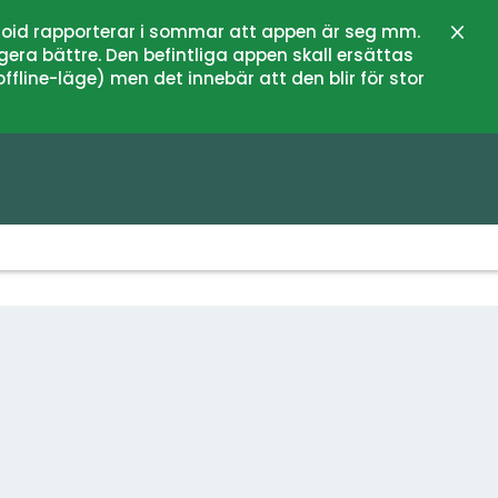
oid rapporterar i sommar att appen är seg mm.
Stän
gera bättre. Den befintliga appen skall ersättas
fline-läge) men det innebär att den blir för stor