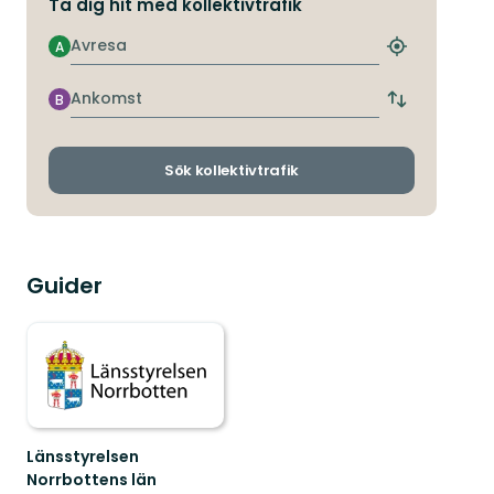
Ta dig hit med kollektivtrafik
Avresa
A
Hitta
närmaste
hållplats
Ankomst
B
Byt
avgångs-
och
ankomsthållp
Sök kollektivtrafik
Guider
Länsstyrelsen
Norrbottens län