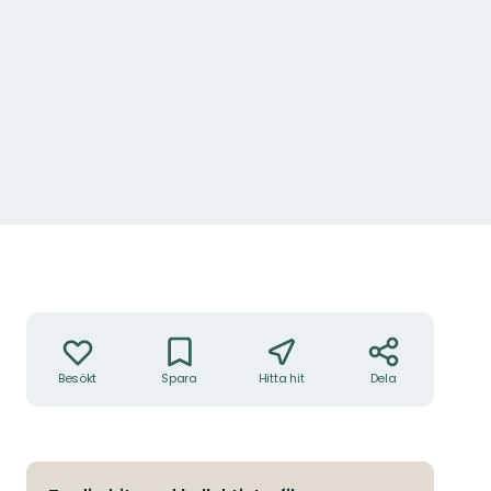
Åtgärder
Besökt
Spara
Hitta hit
Dela