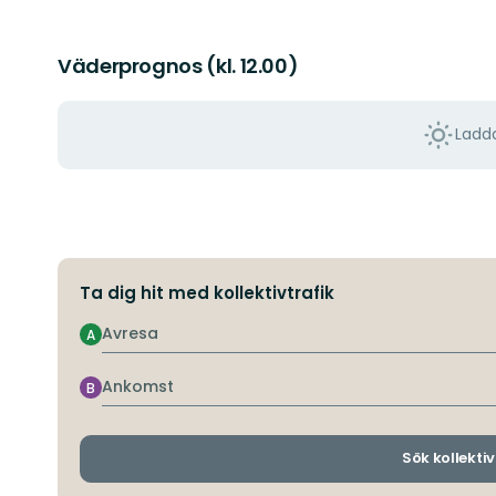
Väderprognos (kl. 12.00)
Ladda
Ta dig hit med kollektivtrafik
Avresa
A
Ankomst
B
Sök kollektiv