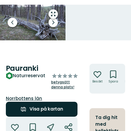
Gå
till
Föregående
Nästa
helskärmsläge
Vackert silvergrå trädlåga i
bild
bildspel
Pauranki.
Foto: Länsstyrelsen Norrbotten
Pauranki
Åtgärder
av
Naturreservat
5
Besökt
Spara
Hitt
betygsätt
hit
stjärnor
denna plats!
Län:
Norrbottens län
Visa på kartan
Ta dig hit
Åtgärder
med
kollektivtr