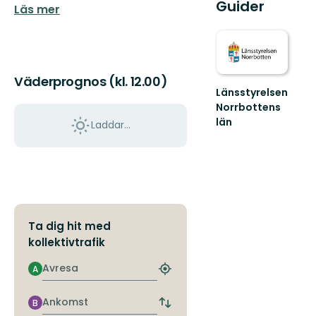
Guider
Läs mer
Väderprognos (kl. 12.00)
Länsstyrelsen
Norrbottens
län
Laddar...
Välkommen
ut
i
Norrbottens
natur!
Ta dig hit med
kollektivtrafik
Avresa
A
Hitta
närmaste
hållplats
Ankomst
B
Byt