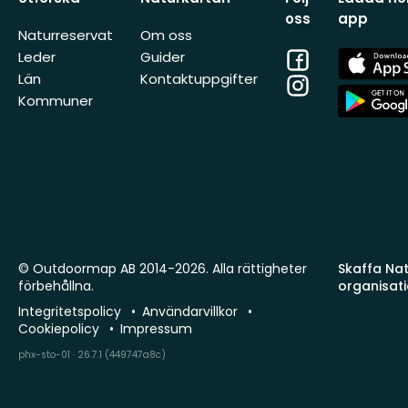
oss
app
Naturreservat
Om oss
Facebook
App
Leder
Guider
Store
Län
Kontaktuppgifter
Instagram
App
Kommuner
Store
© Outdoormap AB 2014-2026. Alla rättigheter
Skaffa Natu
förbehållna.
organisat
Integritetspolicy
Användarvillkor
Cookiepolicy
Impressum
phx-sto-01 · 26.7.1 (449747a8c)