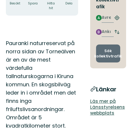
Besökt
Spara
Hitta
Dela
afik
hit
Avresa
A
Hitta
närmas
hållpla
Ankomst
B
Byt
avgång
Beskrivning
Pauranki naturreservat på
och
ankomst
norra sidan av Torneälven
Sök
kollektivtrafik
är en av de mest
värdefulla
tallnaturskogarna i Kiruna
kommun. En skogsbilväg
Länkar
leder in i området men det
finns inga
Läs mer på
Länsstyrelsens
friluftslivsanordningar.
webbplats
Området är 5
kvadratkilometer stort.