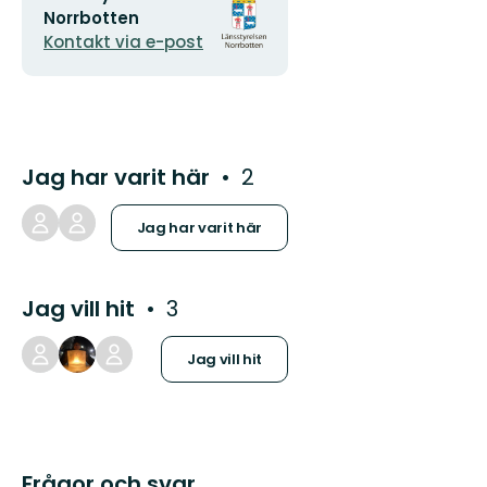
postadress
logotyp
Norrbotten
Kontakt via e-post
Jag har varit här
2
Jag har varit här
Jag vill hit
3
Jag vill hit
Frågor och svar