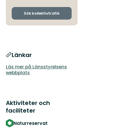
avgångs-
och
ankomsthållplatser
Sök kollektivtrafik
Länkar
Läs mer på Länsstyrelsens
webbplats
Aktiviteter och
faciliteter
Naturreservat