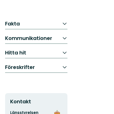
Fakta
Kommunikationer
Hitta hit
Föreskrifter
Kontakt
E-
Organisationens
Länsstyrelsen