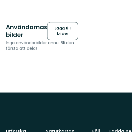
Användarnas
Lägg till
bilder
bilder
Inga användarbilder ännu. Bli den
första att dela!
Utforska
Naturkartan
Följ
Ladda ner