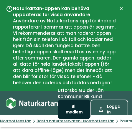
Naturkartan-appen kan behöva
Stän
uppdateras för vissa användare
Användare av Naturkartans app för Android
rapporterar i sommar att appen är seg mm.
Vi rekommenderar att man raderar appen
helt från sin telefon i så fall och laddar ned
igen! Då skall den fungera bättre. Den
befintliga appen skall ersättas av en ny app
efter sommaren. Den gamla appen laddar
all data för hela landet lokalt i appen (för
att klara offline-läge) men det innebär att
den blir för stor för vissa telefoner - då
behöver den raderas och laddas ned igen!
Utforska
Guider
Län
Kommuner
Bli kund
Bli
Logga
medlem
in
Norrbottens län
Bästa naturreservaten i Norrbottens län
Paura