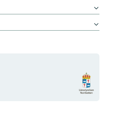
Organisationens
logotyp