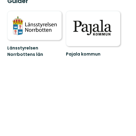
Guider
Länsstyrelsen
Pajala kommun
Norrbottens län
Välkommen
Välkommen
till
ut
Pajala
i
kommuns
Norrbottens
fantastiska
natur!
natur!!