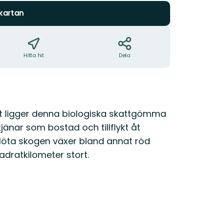
 kartan
Hitta hit
Dela
rt ligger denna biologiska skattgömma
jänar som bostad och tillflykt åt
blöta skogen växer bland annat röd
dratkilometer stort.