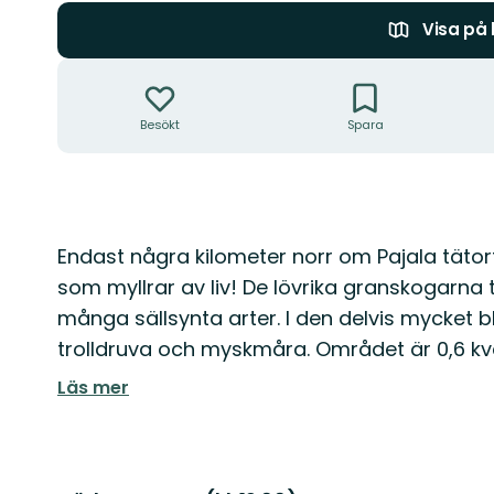
Visa på
Åtgärder
Besökt
Spara
Beskrivning
Endast några kilometer norr om Pajala täto
som myllrar av liv! De lövrika granskogarna t
många sällsynta arter. I den delvis mycket 
trolldruva och myskmåra. Området är 0,6 kva
Läs mer