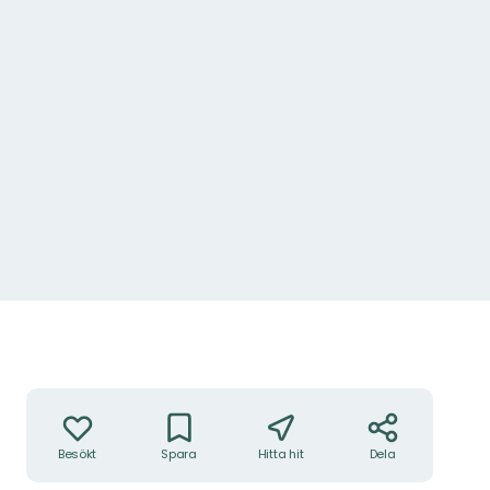
Nivalehto.
Foto: Länsstyrelsen Norrbotten
Åtgärder
Besökt
Spara
Hitta hit
Dela