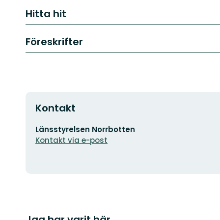
Hitta hit
Föreskrifter
Kontakt
E-
Länsstyrelsen Norrbotten
postadress
Kontakt via e-post
Jag har varit här