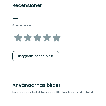
Recensioner
—
0 recensioner
av
5
stjärnor
Betygsätt denna plats
Användarnas bilder
Inga användarbilder ännu. Bli den första att dela!