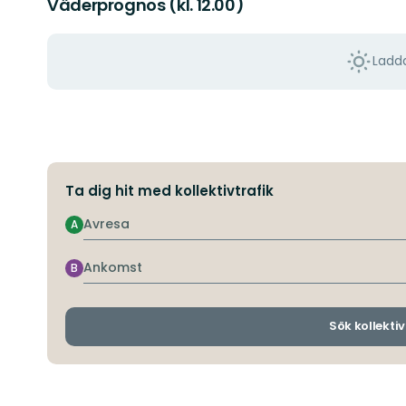
Väderprognos (kl. 12.00)
Ladda
Ta dig hit med kollektivtrafik
Avresa
A
Ankomst
B
Sök kollektiv