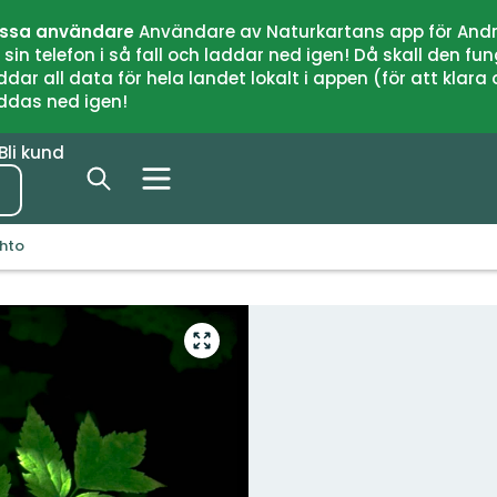
issa användare
Användare av Naturkartans app för Andr
n telefon i så fall och laddar ned igen! Då skall den fun
 all data för hela landet lokalt i appen (för att klara of
addas ned igen!
Bli kund
ehto
Gå
till
helskärmsläge