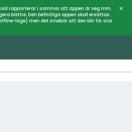
oid rapporterar i sommar att appen är seg mm.
Stän
gera bättre. Den befintliga appen skall ersättas
fline-läge) men det innebär att den blir för stor