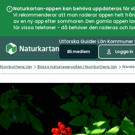
Naturkartan-appen kan behöva uppdateras för v
Vi rekommenderar att man raderar appen helt från si
av en ny app efter sommaren. Den gamla appen laddar
för vissa telefoner - då behöver den raderas och l
Utforska
Guider
Län
Kommuner
Bli medlem
Logga in
Norrbottens län
Bästa naturreservaten i Norrbottens län
Nival