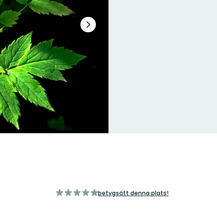
Nästa
bildspel
av
betygsätt denna plats!
5
stjärnor