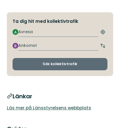
Ta dig hit med kollektivtrafik
Avresa
A
Hitta
närmaste
hållplats
Ankomst
B
Byt
avgångs-
och
ankomsthållp
Sök kollektivtrafik
Länkar
Läs mer på Länsstyrelsens webbplats