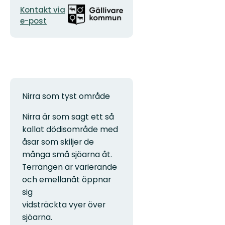
E-
Organisationens
Kontakt via
postadress
logotyp
e-post
Nirra som tyst område
Nirra är som sagt ett så
kallat dödisområde med
åsar som skiljer de
många små sjöarna åt.
Terrängen är varierande
och emellanåt öppnar
sig
vidsträckta vyer över
sjöarna.