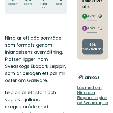
kollektivtr
Besökt
Spara
Hitta
Dela
afik
hit
Avresa
A
Hitta
närmas
hållpla
Ankomst
B
Byt
avgång
Beskrivning
Nirra är ett dödisområde
och
ankomst
som formats genom
Sök
kollektivtrafik
inlandsisens avsmältning.
Platsen ligger inom
Sveaskogs Ekopark Leipipir,
som är belägen ett par mil
Länkar
öster om Gällivare.
Läs med om
Leipipir är ett stort och
Nirra och
Ekopark Leipipir
väglöst fjällnära
på Sveaskog.se
skogsområde med