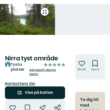
Gå
till
helskärmsläge
Nirra tyst område
Åtgärder
av
Tysta
platser
5
Besökt
Spara
Hitt
betygsätt denna
hit
plats!
stjärnor
Län:
Norrbottens län
Visa på kartan
Ta dig hit
Åtgärder
med