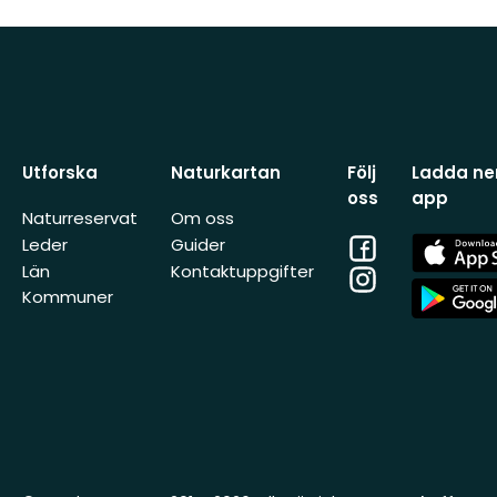
Utforska
Naturkartan
Följ
Ladda ner
oss
app
Naturreservat
Om oss
Facebook
App
Leder
Guider
Store
Län
Kontaktuppgifter
Instagram
App
Kommuner
Store