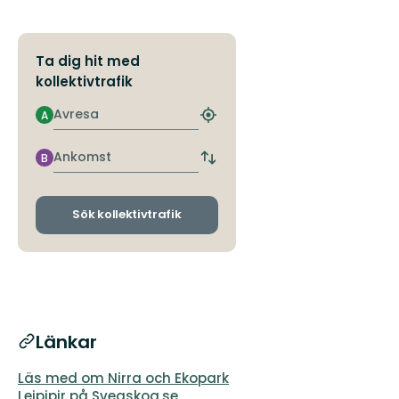
Ta dig hit med
kollektivtrafik
Avresa
A
Hitta
närmaste
hållplats
Ankomst
B
Byt
avgångs-
och
ankomsthållplatser
Sök kollektivtrafik
Länkar
Läs med om Nirra och Ekopark
Leipipir på Sveaskog.se