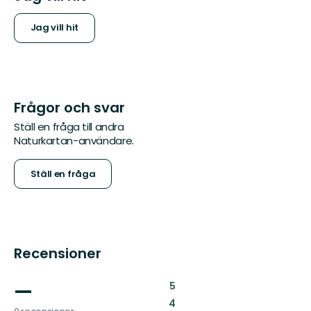
Jag vill hit
Frågor och svar
Ställ en fråga till andra
Naturkartan-användare.
Ställ en fråga
Recensioner
—
:
5
:
4