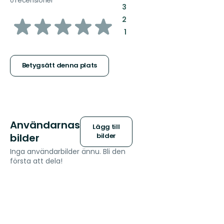
0 recensioner
:
3
av
:
2
:
1
5
stjärnor
Betygsätt denna plats
Användarnas
Lägg till
bilder
bilder
Inga användarbilder ännu. Bli den
första att dela!