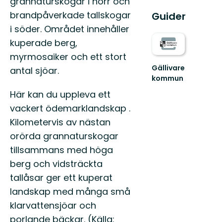
grannaturskogar i norr och
brandpåverkade tallskogar
Guider
i söder. Området innehåller
kuperade berg,
myrmosaiker och ett stort
Gällivare
antal sjöar.
kommun
Välkommen
Här kan du uppleva ett
till
Gällivares
vackert ödemarklandskap .
fantastiska
Kilometervis av nästan
natur!
orörda grannaturskogar
tillsammans med höga
berg och vidsträckta
tallåsar ger ett kuperat
landskap med många små
klarvattensjöar och
porlande bäckar. (Källa: