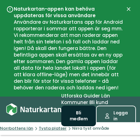
Naturkartan-appen kan behöva
Stän
uppdateras för vissa användare
Användare av Naturkartans app för Android
rapporterar i sommar att appen är seg mm.
Vi rekommenderar att man raderar appen
helt från sin telefon i så fall och laddar ned
igen! Då skall den fungera bättre. Den
befintliga appen skall ersättas av en ny app
efter sommaren. Den gamla appen laddar
all data för hela landet lokalt i appen (för
att klara offline-läge) men det innebär att
den blir för stor för vissa telefoner - då
behöver den raderas och laddas ned igen!
Utforska
Guider
Län
Kommuner
Bli kund
Bli
Logga
medlem
in
Norrbottens län
Tysta platser
Nirra tyst område