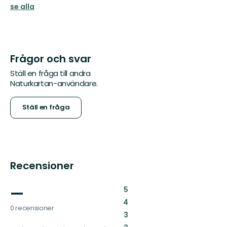
se alla
Frågor och svar
Ställ en fråga till andra
Naturkartan-användare.
Ställ en fråga
Recensioner
—
:
5
:
4
0 recensioner
:
3
: