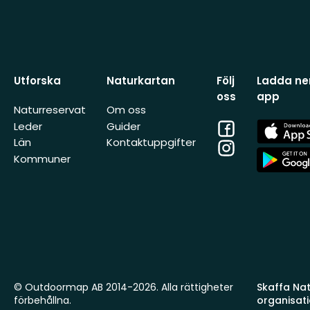
Utforska
Naturkartan
Följ
Ladda ner
oss
app
Naturreservat
Om oss
Facebook
App
Leder
Guider
Store
Län
Kontaktuppgifter
Instagram
App
Kommuner
Store
© Outdoormap AB 2014-2026. Alla rättigheter
Skaffa Natu
förbehållna.
organisat