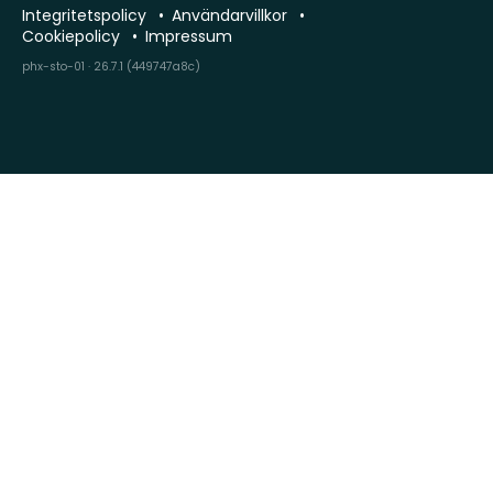
Integritetspolicy
Användarvillkor
Cookiepolicy
Impressum
phx-sto-01 · 26.7.1 (449747a8c)