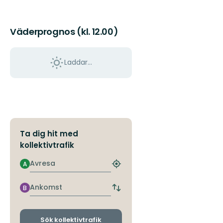
Väderprognos (kl. 12.00)
Laddar...
Ta dig hit med
kollektivtrafik
Avresa
A
Hitta
närmaste
hållplats
Ankomst
B
Byt
avgångs-
och
ankomsthållplatser
Sök kollektivtrafik