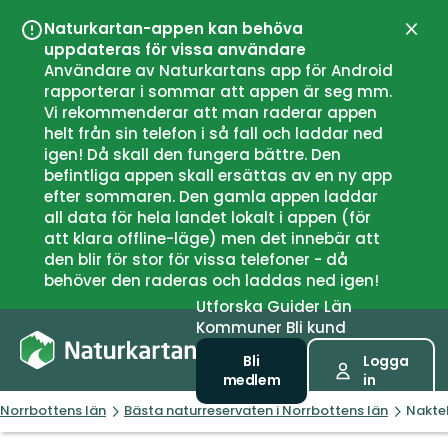
Naturkartan-appen kan behöva
Stän
uppdateras för vissa användare
Användare av Naturkartans app för Android
rapporterar i sommar att appen är seg mm.
Vi rekommenderar att man raderar appen
helt från sin telefon i så fall och laddar ned
igen! Då skall den fungera bättre. Den
befintliga appen skall ersättas av en ny app
efter sommaren. Den gamla appen laddar
all data för hela landet lokalt i appen (för
att klara offline-läge) men det innebär att
den blir för stor för vissa telefoner - då
behöver den raderas och laddas ned igen!
Utforska
Guider
Län
Kommuner
Bli kund
Bli
Logga
medlem
in
Norrbottens län
Bästa naturreservaten i Norrbottens län
Nakte