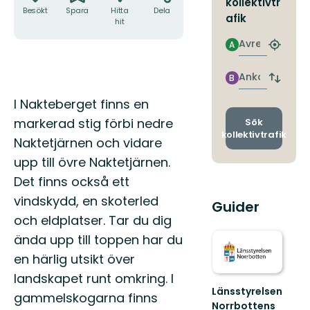
kollektivtr
Besökt
Spara
Hitta
Dela
afik
hit
Avresa
A
Hitta
närmas
hållpla
Ankomst
B
Byt
avgång
Beskrivning
I Nakteberget finns en
och
ankomst
markerad stig förbi nedre
Sök
kollektivtrafik
Naktetjärnen och vidare
upp till övre Naktetjärnen.
Det finns också ett
vindskydd, en skoterled
Guider
och eldplatser. Tar du dig
ända upp till toppen har du
en härlig utsikt över
landskapet runt omkring. I
Länsstyrelsen
gammelskogarna finns
Norrbottens