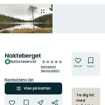
Gå
till
helskärmsläge
Nakteberget
Åtgärder
av
Naturreservat
5
Besökt
Spara
Hitt
betygsätt
hit
stjärnor
denna plats!
Län:
Norrbottens län
Visa på kartan
Ta dig hit
Åtgärder
med