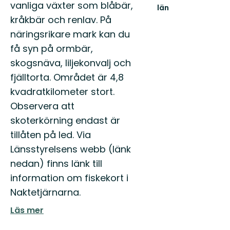
vanliga växter som blåbär,
län
Välkommen
kråkbär och renlav. På
ut
näringsrikare mark kan du
i
Norrbottens
få syn på ormbär,
natur!
skogsnäva, liljekonvalj och
fjälltorta. Området är 4,8
kvadratkilometer stort.
Observera att
skoterkörning endast är
tillåten på led. Via
Länsstyrelsens webb (länk
nedan) finns länk till
information om fiskekort i
Naktetjärnarna.
Läs mer