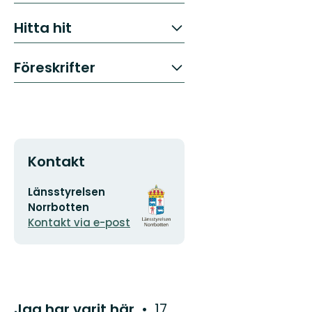
Hitta hit
Föreskrifter
Kontakt
E-
Organisationens
Länsstyrelsen
postadress
logotyp
Norrbotten
Kontakt via e-post
Jag har varit här
17