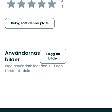
av
2
:
1
5
stjärnor
Betygsätt denna plats
Användarnas
Lägg till
bilder
bilder
Inga användarbilder ännu. Bli den
första att dela!