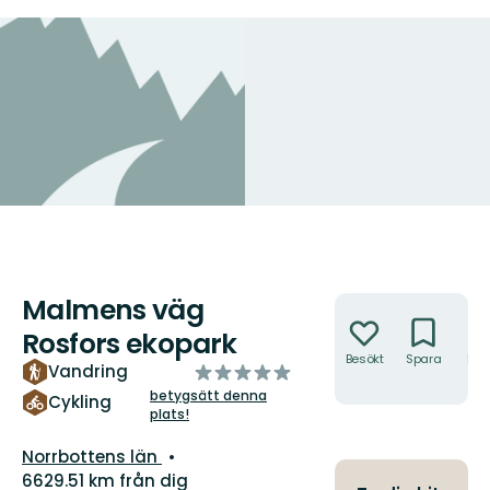
Malmens väg
Åtgärder
Rosfors ekopark
Besökt
Spara
Hitt
av
Vandring
hit
5
betygsätt denna
Cykling
plats!
stjärnor
Län:
Norrbottens län
6629.51 km från dig