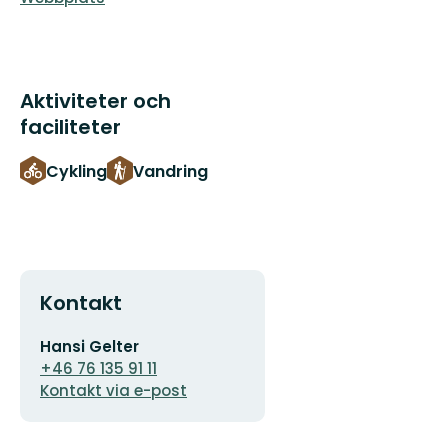
Aktiviteter och
faciliteter
Cykling
Vandring
Kontakt
E-
Hansi Gelter
postadress
+46 76 135 91 11
Kontakt via e-post