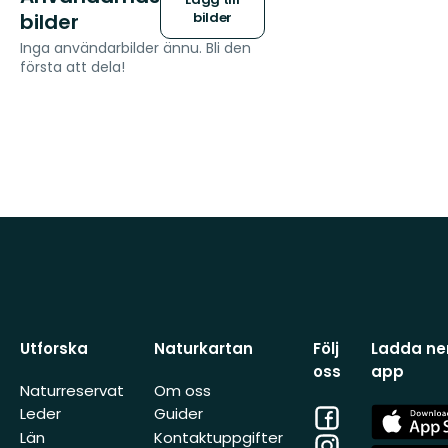
bilder
bilder
Inga användarbilder ännu. Bli den
första att dela!
Utforska
Naturkartan
Följ
Ladda ner
oss
app
Naturreservat
Om oss
Facebook
App
Leder
Guider
Store
Län
Kontaktuppgifter
Instagram