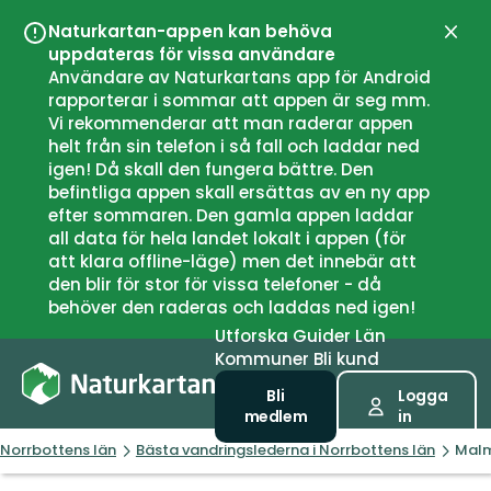
Naturkartan-appen kan behöva
Stän
uppdateras för vissa användare
Användare av Naturkartans app för Android
rapporterar i sommar att appen är seg mm.
Vi rekommenderar att man raderar appen
helt från sin telefon i så fall och laddar ned
igen! Då skall den fungera bättre. Den
befintliga appen skall ersättas av en ny app
efter sommaren. Den gamla appen laddar
all data för hela landet lokalt i appen (för
att klara offline-läge) men det innebär att
den blir för stor för vissa telefoner - då
behöver den raderas och laddas ned igen!
Utforska
Guider
Län
Kommuner
Bli kund
Bli
Logga
medlem
in
Norrbottens län
Bästa vandringslederna i Norrbottens län
Malm