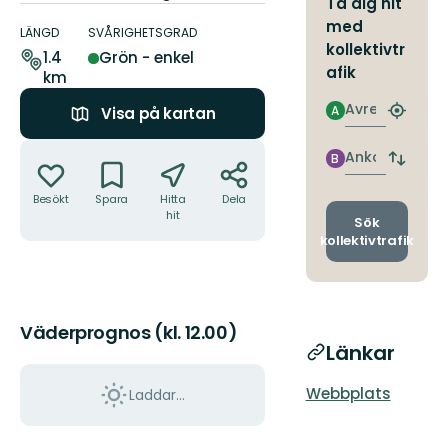
Ta dig hit
Information
med
om
LÄNGD
SVÅRIGHETSGRAD
kollektivtr
leden
1.4
Grön - enkel
afik
km
Avresa
A
Visa på kartan
Hitta
närmas
Åtgärder
hållpla
Ankomst
B
Byt
avgång
Besökt
Spara
Hitta
Dela
och
hit
ankomst
Sök
kollektivtrafik
Väderprognos (kl. 12.00)
Länkar
Webbplats
Laddar...