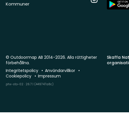
App
Kommuner
Store
© Outdoormap AB 2014-2026. Alla rättigheter
Skaffa Natu
förbehållna.
organisat
Integritetspolicy
Användarvillkor
Cookiepolicy
Impressum
phx-sto-02 · 26.7.1 (449747a8c)