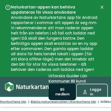
Naturkartan-appen kan behöva
Stän
uppdateras för vissa användare
Användare av Naturkartans app för Android
rapporterar i sommar att appen är seg mm.
Vi rekommenderar att man raderar appen
helt från sin telefon i så fall och laddar ned
igen! Då skall den fungera bättre. Den
befintliga appen skall ersättas av en ny app
efter sommaren. Den gamla appen laddar
all data för hela landet lokalt i appen (för
att klara offline-läge) men det innebär att
den blir för stor för vissa telefoner - då
behöver den raderas och laddas ned igen!
Utforska
Guider
Län
Kommuner
Bli kund
Bli
Logga
medlem
in
Norrbottens län
Bästa naturreservaten i Norrbottens län
Måkka