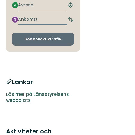
Avresa
A
Hitta
närmaste
hållplats
Ankomst
B
Byt
avgångs-
och
ankomsthållplatser
Sök kollektivtrafik
Länkar
Läs mer på Länsstyrelsens
webbplats
Aktiviteter och