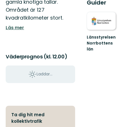
gamla knotiga tallar.
Guider
Området är 127
kvadratkilometer stort.
Läs mer
Länsstyrelsen
Norrbottens
län
Välkommen
Väderprognos (kl. 12.00)
ut
i
Norrbottens
Laddar...
natur!
Ta dig hit med
kollektivtrafik