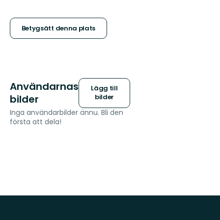
5
stjärnor
Betygsätt denna plats
Användarnas
Lägg till
bilder
bilder
Inga användarbilder ännu. Bli den
första att dela!