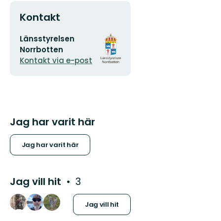
Kontakt
E-
Organisationens
Länsstyrelsen
postadress
logotyp
Norrbotten
Kontakt via e-post
Jag har varit här
Jag har varit här
Jag vill hit
3
Jag vill hit