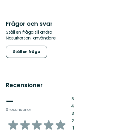
Frågor och svar
Ställ en fråga till andra
Naturkartan-användare.
Ställ en fråga
Recensioner
—
:
5
:
4
0 recensioner
:
3
av
:
2
:
1