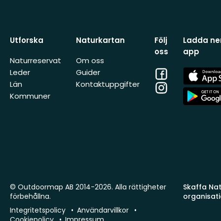
Utforska
Naturkartan
Följ
Ladda ner
oss
app
Naturreservat
Om oss
Facebook
App
Leder
Guider
Store
Län
Kontaktuppgifter
Instagram
App
Kommuner
Store
© Outdoormap AB 2014-2026. Alla rättigheter
Skaffa Natu
förbehållna.
organisat
Integritetspolicy
Användarvillkor
Cookiepolicy
Impressum