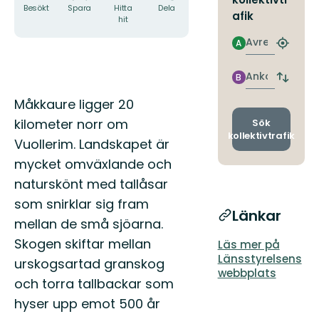
Besökt
Spara
Hitta
Dela
afik
hit
Avresa
A
Hitta
närmas
hållpla
Ankomst
B
Byt
avgång
Beskrivning
Måkkaure ligger 20
och
ankomst
kilometer norr om
Sök
kollektivtrafik
Vuollerim. Landskapet är
mycket omväxlande och
naturskönt med tallåsar
som snirklar sig fram
Länkar
mellan de små sjöarna.
Skogen skiftar mellan
Läs mer på
Länsstyrelsens
urskogsartad granskog
webbplats
och torra tallbackar som
hyser upp emot 500 år