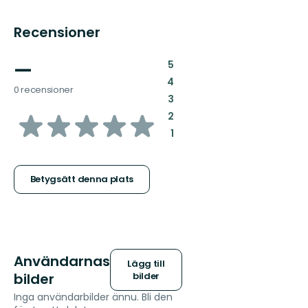
Recensioner
—
:
5
:
4
0 recensioner
:
3
av
:
2
:
1
5
stjärnor
Betygsätt denna plats
Användarnas
Lägg till
bilder
bilder
Inga användarbilder ännu. Bli den