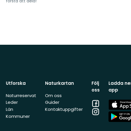
första att dela!
Utforska
Naturkartan
Följ
Ladda ner
oss
app
Naturreservat
Om oss
Facebook
App
Leder
Guider
Store
Län
Kontaktuppgifter
Instagram
App
Kommuner
Store