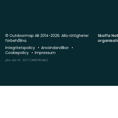
© Outdoormap AB 2014-2026. Alla rättigheter
Skaffa Natu
förbehållna.
organisat
Integritetspolicy
Användarvillkor
Cookiepolicy
Impressum
phx-sto-01 · 26.7.1 (449747a8c)