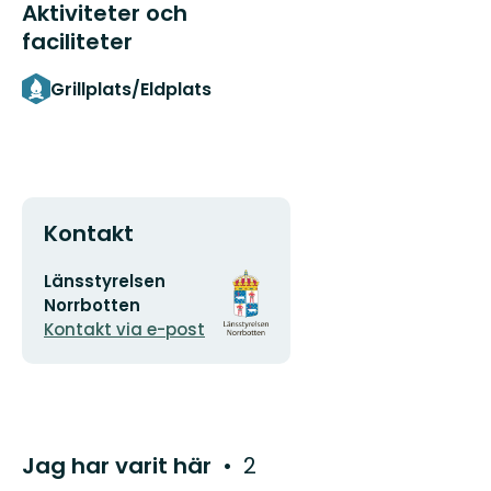
Aktiviteter och
faciliteter
Grillplats/Eldplats
Kontakt
E-
Organisationens
Länsstyrelsen
postadress
logotyp
Norrbotten
Kontakt via e-post
Jag har varit här
2