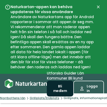
Naturkartan-appen kan behöva
Stän
uppdateras för vissa användare
Användare av Naturkartans app för Android
rapporterar i sommar att appen är seg mm.
Vi rekommenderar att man raderar appen
helt från sin telefon i så fall och laddar ned
igen! Då skall den fungera bättre. Den
befintliga appen skall ersättas av en ny app
efter sommaren. Den gamla appen laddar
all data för hela landet lokalt i appen (för
att klara offline-läge) men det innebär att
den blir för stor för vissa telefoner - då
behöver den raderas och laddas ned igen!
Utforska
Guider
Län
Kommuner
Bli kund
Bli
Logga
medlem
in
Norrbottens län
Grillplats/Eldplats
Grillplats, informationspla