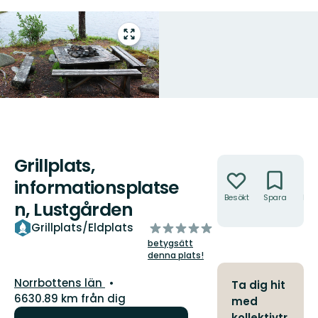
Gå
till
helskärmsläge
Grillplats,
Åtgärder
informationsplatse
Besökt
Spara
Hitt
n, Lustgården
hit
av
Grillplats/Eldplats
5
betygsätt
stjärnor
denna plats!
Län:
Norrbottens län
Ta dig hit
6630.89 km från dig
med
kollektivtr