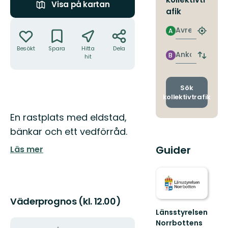
Visa på kartan
afik
Åtgärder
Avresa
A
Hitta
närmas
Besökt
Spara
Hitta
Dela
hållpla
Ankomst
B
hit
Byt
avgång
och
ankomst
Sök
kollektivtrafik
Beskrivning
En rastplats med eldstad,
bänkar och ett vedförråd.
Guider
Läs mer
Väderprognos (kl. 12.00)
Länsstyrelsen
Norrbottens