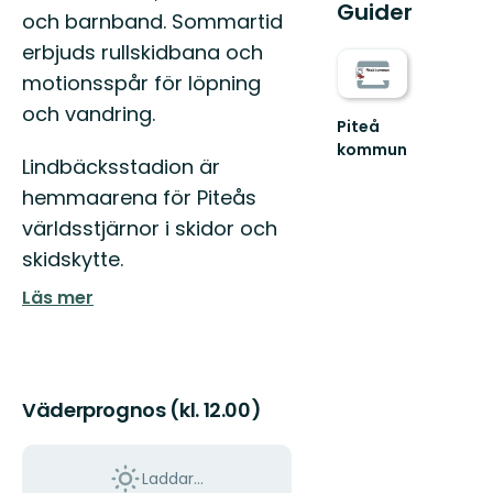
Guider
och barnband. Sommartid
erbjuds rullskidbana och
motionsspår för löpning
och vandring.
Piteå
kommun
Lindbäcksstadion är
Välkommen
till
hemmaarena för Piteås
Piteås
världsstjärnor i skidor och
fantastiska
natur
skidskytte.
och
skä...
Läs mer
Väderprognos (kl. 12.00)
Laddar...