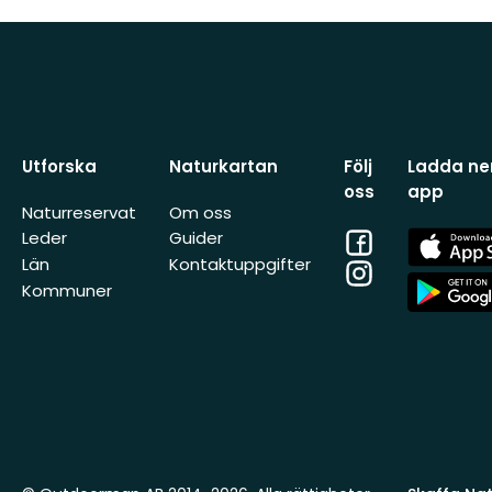
Utforska
Naturkartan
Följ
Ladda ner
oss
app
Naturreservat
Om oss
Facebook
App
Leder
Guider
Store
Län
Kontaktuppgifter
Instagram
App
Kommuner
Store