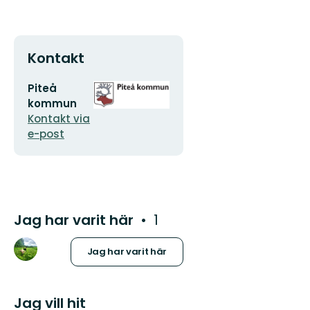
Kontakt
E-
Organisationens
Piteå
postadress
logotyp
kommun
Kontakt via
e-post
Jag har varit här
1
Jag har varit här
Jag vill hit