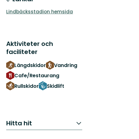
Lindbäcksstadion hemsida
Aktiviteter och
faciliteter
Längdskidor
Vandring
Cafe/Restaurang
Rullskidor
Skidlift
Hitta hit