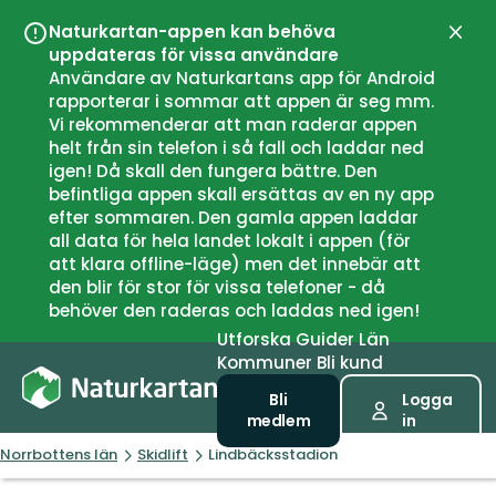
Naturkartan-appen kan behöva
Stän
uppdateras för vissa användare
Användare av Naturkartans app för Android
rapporterar i sommar att appen är seg mm.
Vi rekommenderar att man raderar appen
helt från sin telefon i så fall och laddar ned
igen! Då skall den fungera bättre. Den
befintliga appen skall ersättas av en ny app
efter sommaren. Den gamla appen laddar
all data för hela landet lokalt i appen (för
att klara offline-läge) men det innebär att
den blir för stor för vissa telefoner - då
behöver den raderas och laddas ned igen!
Utforska
Guider
Län
Kommuner
Bli kund
Bli
Logga
medlem
in
Norrbottens län
Skidlift
Lindbäcksstadion