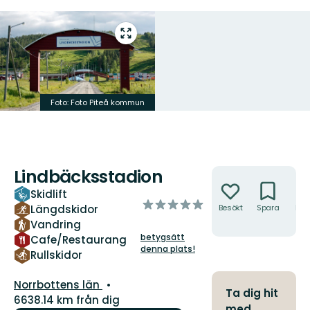
Gå
till
helskärmsläge
Foto: Foto Piteå kommun
Lindbäcksstadion
Åtgärder
Skidlift
av
Längdskidor
Besökt
Spara
Hitt
5
hit
Vandring
stjärnor
betygsätt
Cafe/Restaurang
denna plats!
Rullskidor
Län:
Norrbottens län
Ta dig hit
6638.14 km från dig
med