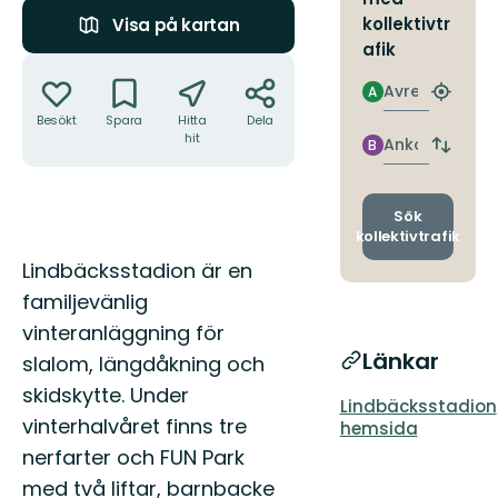
kollektivtr
Visa på kartan
afik
Åtgärder
Avresa
A
Hitta
närmas
Besökt
Spara
Hitta
Dela
hit
hållpla
Ankomst
B
Byt
avgång
och
ankomst
Sök
kollektivtrafik
Beskrivning
Lindbäcksstadion är en
familjevänlig
vinteranläggning för
Länkar
slalom, längdåkning och
skidskytte. Under
Lindbäcksstadion
vinterhalvåret finns tre
hemsida
nerfarter och FUN Park
med två liftar, barnbacke