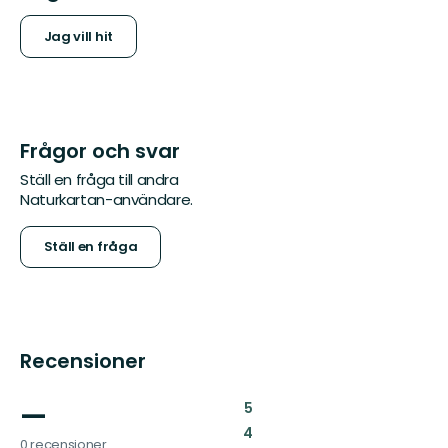
Jag vill hit
Frågor och svar
Ställ en fråga till andra
Naturkartan-användare.
Ställ en fråga
Recensioner
—
:
5
:
4
0 recensioner