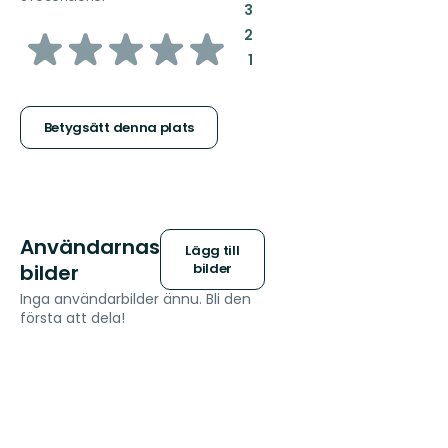
:
3
av
:
2
:
1
5
stjärnor
Betygsätt denna plats
Användarnas
Lägg till
bilder
bilder
Inga användarbilder ännu. Bli den
första att dela!