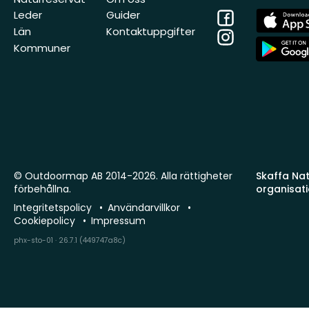
Facebook
App
Leder
Guider
Store
Län
Kontaktuppgifter
Instagram
App
Kommuner
Store
© Outdoormap AB 2014-2026. Alla rättigheter
Skaffa Natu
förbehållna.
organisat
Integritetspolicy
Användarvillkor
Cookiepolicy
Impressum
phx-sto-01 · 26.7.1 (449747a8c)