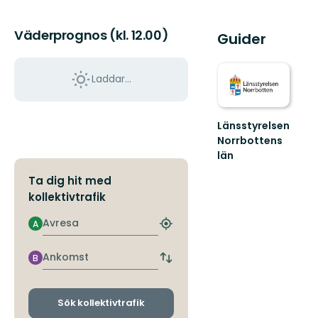
Väderprognos (kl. 12.00)
Guider
Laddar...
Länsstyrelsen
Norrbottens
län
Välkommen
Ta dig hit med
ut
i
kollektivtrafik
Norrbottens
natur!
Avresa
A
Hitta
närmaste
hållplats
Ankomst
B
Byt
avgångs-
och
ankomsthållplatser
Sök kollektivtrafik