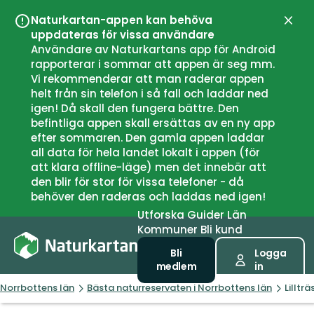
Naturkartan-appen kan behöva
Stän
uppdateras för vissa användare
Användare av Naturkartans app för Android
rapporterar i sommar att appen är seg mm.
Vi rekommenderar att man raderar appen
helt från sin telefon i så fall och laddar ned
igen! Då skall den fungera bättre. Den
befintliga appen skall ersättas av en ny app
efter sommaren. Den gamla appen laddar
all data för hela landet lokalt i appen (för
att klara offline-läge) men det innebär att
den blir för stor för vissa telefoner - då
behöver den raderas och laddas ned igen!
Utforska
Guider
Län
Kommuner
Bli kund
Bli
Logga
medlem
in
Norrbottens län
Bästa naturreservaten i Norrbottens län
Lilltr