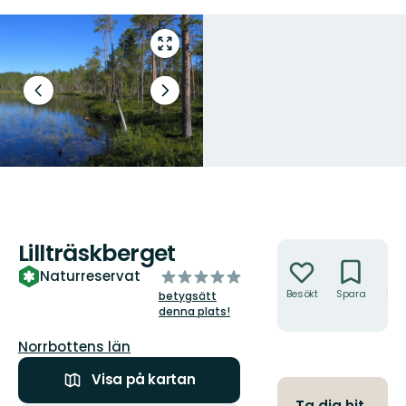
Gå
till
helskärmsläge
Föregående
Nästa
bild
bildspel
Lillträskberget.
Foto: Länsstyrelsen Norrbotten
Lillträskberget
Åtgärder
av
Naturreservat
5
Besökt
Spara
Hitt
betygsätt
hit
stjärnor
denna plats!
Län:
Norrbottens län
Visa på kartan
Ta dig hit