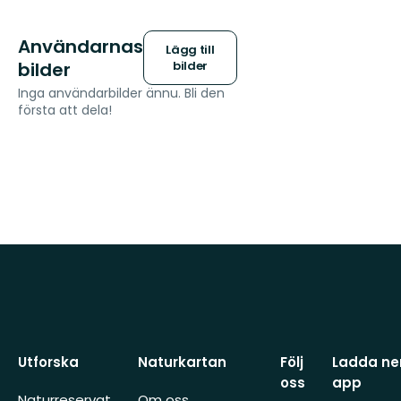
Användarnas
Lägg till
bilder
bilder
Inga användarbilder ännu. Bli den
första att dela!
Utforska
Naturkartan
Följ
Ladda ner
oss
app
Naturreservat
Om oss