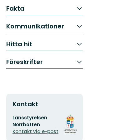
Fakta
Kommunikationer
Hitta hit
Föreskrifter
Kontakt
E-
Organisationens
Länsstyrelsen
postadress
logotyp
Norrbotten
Kontakt via e-post