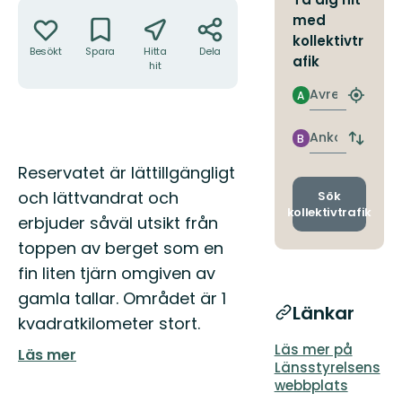
Åtgärder
med
kollektivtr
Besökt
Spara
Hitta
Dela
afik
hit
Avresa
A
Hitta
närmas
hållpla
Ankomst
B
Byt
avgång
Beskrivning
Reservatet är lättillgängligt
och
ankomst
och lättvandrat och
Sök
kollektivtrafik
erbjuder såväl utsikt från
toppen av berget som en
fin liten tjärn omgiven av
gamla tallar. Området är 1
Länkar
kvadratkilometer stort.
Läs mer på
Läs mer
Länsstyrelsens
webbplats