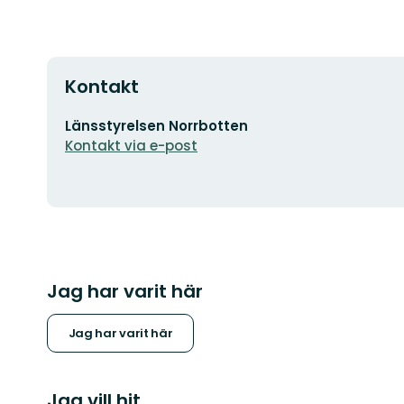
Kontakt
E-
Länsstyrelsen Norrbotten
postadress
Kontakt via e-post
Jag har varit här
Jag har varit här
Jag vill hit