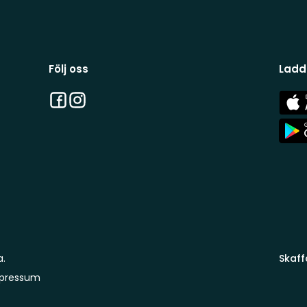
Följ oss
Ladd
Facebook
Instagram
App
Stor
App
Stor
a.
Skaff
pressum