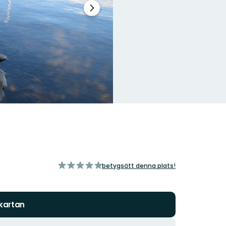
Nästa
bildspel
av
betygsätt denna plats!
5
stjärnor
 kartan