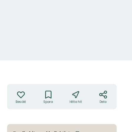
Åtgärder
Besökt
Spara
Hitta hit
Dela