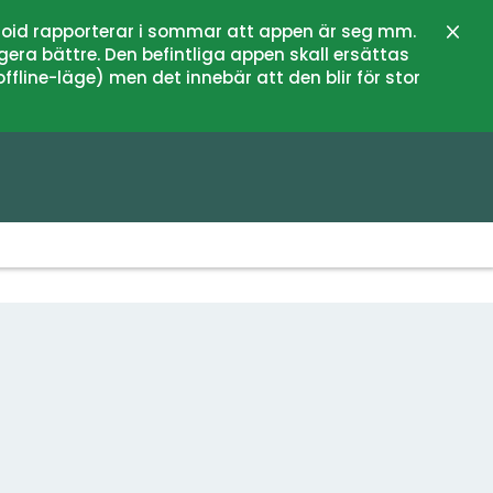
oid rapporterar i sommar att appen är seg mm.
Stän
gera bättre. Den befintliga appen skall ersättas
fline-läge) men det innebär att den blir för stor