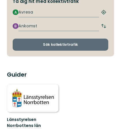
Ta dig hit med kollektivtrafik
Avresa
A
Hitta
närmaste
hållplats
Ankomst
B
Byt
avgångs-
och
ankomsthållp
Sök kollektivtrafik
Guider
Länsstyrelsen
Norrbottens län