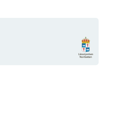
Organisationens
logotyp