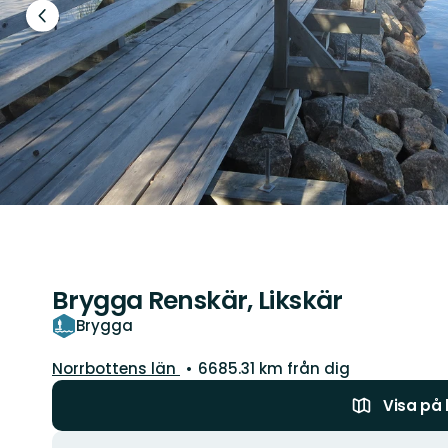
Föregående
bild
Brygga Renskär, Likskär
Brygga
Län:
Norrbottens län
6685.31 km från dig
Visa på
Åtgärder