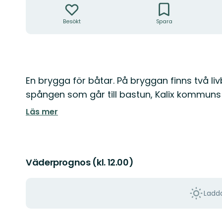
Besökt
Spara
Beskrivning
En brygga för båtar. På bryggan finns två liv
spången som går till bastun, Kalix kommuns 
Läs mer
Väderprognos (kl. 12.00)
Ladda