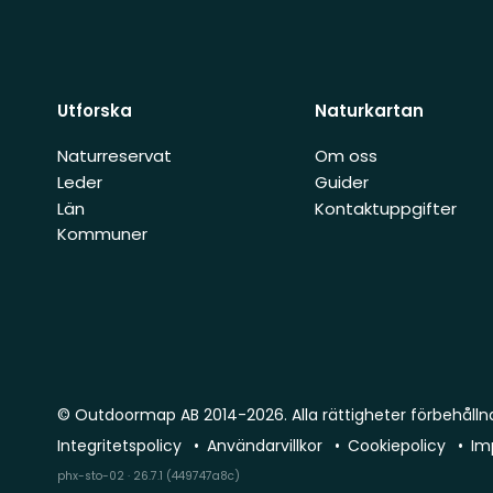
Utforska
Naturkartan
Naturreservat
Om oss
Leder
Guider
Län
Kontaktuppgifter
Kommuner
© Outdoormap AB 2014-2026. Alla rättigheter förbehålln
Integritetspolicy
Användarvillkor
Cookiepolicy
Im
phx-sto-02 · 26.7.1 (449747a8c)