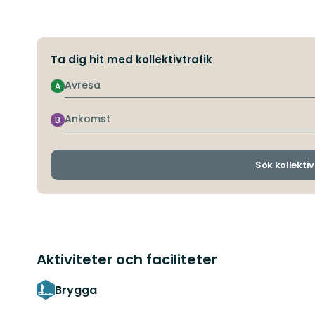
Ta dig hit med kollektivtrafik
Avresa
A
Ankomst
B
Sök kollektiv
Aktiviteter och faciliteter
Brygga