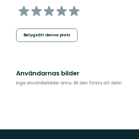
av
5
stjärnor
Betygsätt denna plats
Användarnas bilder
Inga användarbilder ännu. Bli den första att dela!