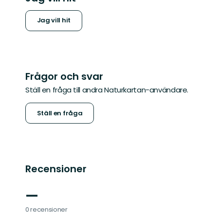
Jag vill hit
Frågor och svar
Ställ en fråga till andra Naturkartan-användare.
Ställ en fråga
Recensioner
—
0 recensioner