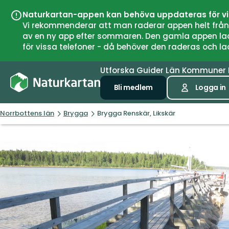
Naturkartan-appen kan behöva uppdateras för v
Vi rekommenderar att man raderar appen helt från si
av en ny app efter sommaren. Den gamla appen laddar
för vissa telefoner - då behöver den raderas och l
Utforska
Guider
Län
Kommuner
Bli medlem
Logga in
Norrbottens län
Brygga
Brygga Renskär, Likskär