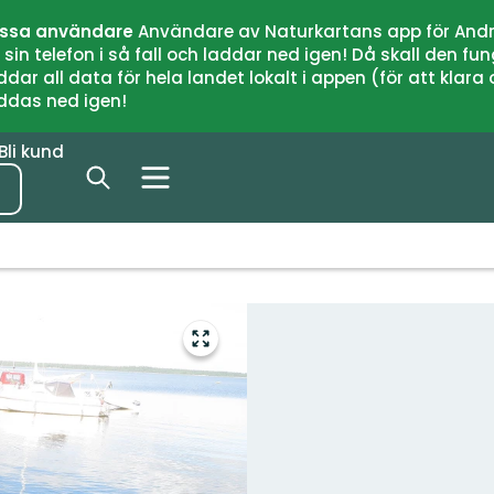
issa användare
Användare av Naturkartans app för Andr
n telefon i så fall och laddar ned igen! Då skall den fun
 all data för hela landet lokalt i appen (för att klara of
addas ned igen!
Bli kund
Gå
till
helskärmsläge