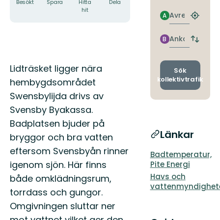
Besökt
Spara
Hitta
Dela
hit
Avresa
A
Hitta
närmas
hållpla
Ankomst
B
Byt
avgång
och
Beskrivning
Lidträsket ligger nära
ankomst
Sök
kollektivtrafik
hembygdsområdet
Swensbylijda drivs av
Svensby Byakassa.
Badplatsen bjuder på
Länkar
bryggor och bra vatten
eftersom Svensbyån rinner
Badtemperatur,
igenom sjön. Här finns
Pite Energi
Havs och
både omklädningsrum,
vattenmyndighet
torrdass och gungor.
Omgivningen sluttar ner
mot vattnet vilket ger den