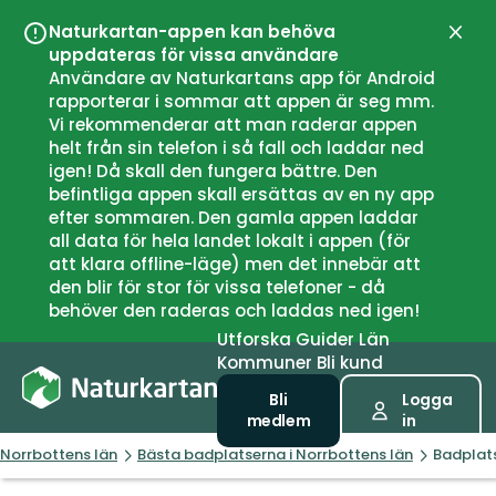
Naturkartan-appen kan behöva
Stän
uppdateras för vissa användare
Användare av Naturkartans app för Android
rapporterar i sommar att appen är seg mm.
Vi rekommenderar att man raderar appen
helt från sin telefon i så fall och laddar ned
igen! Då skall den fungera bättre. Den
befintliga appen skall ersättas av en ny app
efter sommaren. Den gamla appen laddar
all data för hela landet lokalt i appen (för
att klara offline-läge) men det innebär att
den blir för stor för vissa telefoner - då
behöver den raderas och laddas ned igen!
Utforska
Guider
Län
Kommuner
Bli kund
Bli
Logga
medlem
in
Norrbottens län
Bästa badplatserna i Norrbottens län
Badplats