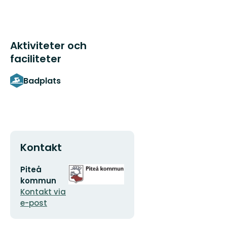
Aktiviteter och
faciliteter
Badplats
Kontakt
E-
Organisationens
Piteå
postadress
logotyp
kommun
Kontakt via
e-post