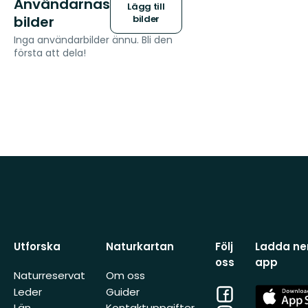
Användarnas
Lägg till
bilder
bilder
Inga användarbilder ännu. Bli den
första att dela!
Utforska
Naturkartan
Följ
Ladda ner
oss
app
Naturreservat
Om oss
Facebook
App
Leder
Guider
Store
Län
Kontaktuppgifter