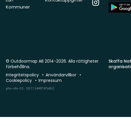
Instagram
App
Kommuner
Store
© Outdoormap AB 2014-2026. Alla rättigheter
Skaffa Natu
förbehållna.
organisat
Integritetspolicy
Användarvillkor
Cookiepolicy
Impressum
phx-sto-02 · 26.7.1 (449747a8c)