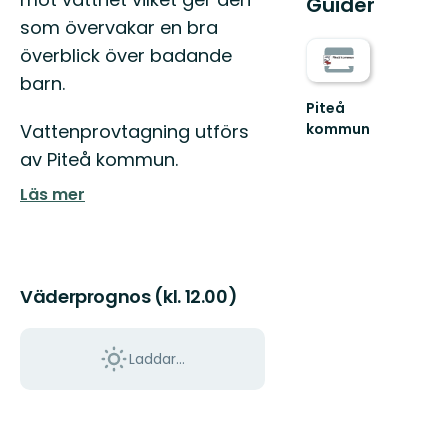
Guider
som övervakar en bra
överblick över badande
barn.
Piteå
Vattenprovtagning utförs
kommun
Välkommen
av Piteå kommun.
till
Piteås
Läs mer
fantastiska
natur
och
skä...
Väderprognos (kl. 12.00)
Laddar...