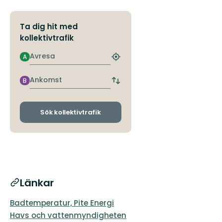
Ta dig hit med
kollektivtrafik
Avresa
A
Hitta
närmaste
hållplats
Ankomst
B
Byt
avgångs-
och
ankomsthållplatser
Sök kollektivtrafik
Länkar
Badtemperatur, Pite Energi
Havs och vattenmyndigheten