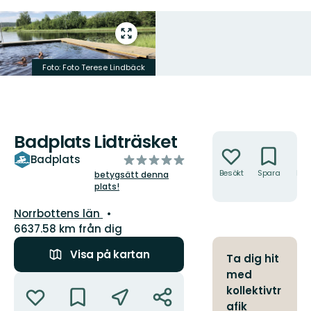
Gå
till
helskärmsläge
Foto: Foto Terese Lindbäck
Badplats Lidträsket
Åtgärder
av
Badplats
5
Besökt
Spara
Hitt
betygsätt denna
hit
plats!
stjärnor
Län:
Norrbottens län
6637.58 km från dig
Visa på kartan
Ta dig hit
med
Åtgärder
kollektivtr
afik