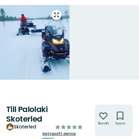
Gå
till
helskärmsläge
Till Palolaki
Åtgärder
Skoterled
Besökt
Spara
Hitt
av
Skoterled
hit
5
betygsätt denna
plats!