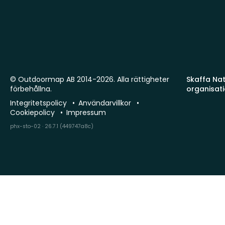
© Outdoormap AB 2014-2026. Alla rättigheter
Skaffa Natu
förbehållna.
organisat
Integritetspolicy
Användarvillkor
Cookiepolicy
Impressum
phx-sto-02 · 26.7.1 (449747a8c)