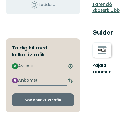
Tärendö
Laddar...
Skoterklubb
Guider
Ta dig hit med
kollektivtrafik
Pajala
Avresa
A
Hitta
kommun
närmaste
Välkommen
hållplats
Ankomst
B
Byt
till
avgångs-
Pajala
och
kommuns
ankomsthållplatser
Sök kollektivtrafik
fantastiska
natur!!