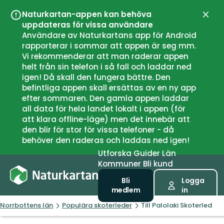
Naturkartan-appen kan behöva
Stän
uppdateras för vissa användare
Användare av Naturkartans app för Android
rapporterar i sommar att appen är seg mm.
Vi rekommenderar att man raderar appen
helt från sin telefon i så fall och laddar ned
igen! Då skall den fungera bättre. Den
befintliga appen skall ersättas av en ny app
efter sommaren. Den gamla appen laddar
all data för hela landet lokalt i appen (för
att klara offline-läge) men det innebär att
den blir för stor för vissa telefoner - då
behöver den raderas och laddas ned igen!
Utforska
Guider
Län
Kommuner
Bli kund
Bli
Logga
medlem
in
Norrbottens län
Populära skoterleder
Till Palolaki Skoterled