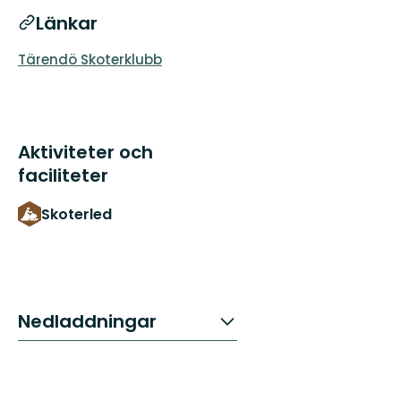
Länkar
Tärendö Skoterklubb
Aktiviteter och
faciliteter
Skoterled
Nedladdningar