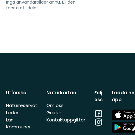
Inga användarbilder ännu. Bli den
första att dela!
Utforska
Naturkartan
Följ
Ladda ner
oss
app
Naturreservat
Om oss
Facebook
App
Leder
Guider
Store
Län
Kontaktuppgifter
Instagram
App
Kommuner
Store