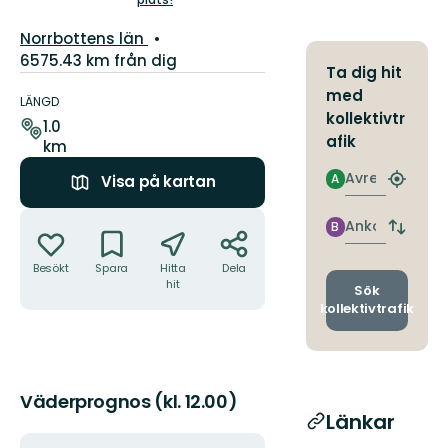
stjärnor
Län:
Norrbottens län
6575.43 km från dig
Ta dig hit
Information
med
om
LÄNGD
kollektivtr
leden
1.0
afik
km
Avresa
A
Visa på kartan
Hitta
närmas
Åtgärder
hållpla
Ankomst
B
Byt
avgång
Besökt
Spara
Hitta
Dela
och
hit
ankomst
Sök
kollektivtrafik
Väderprognos (kl. 12.00)
Länkar