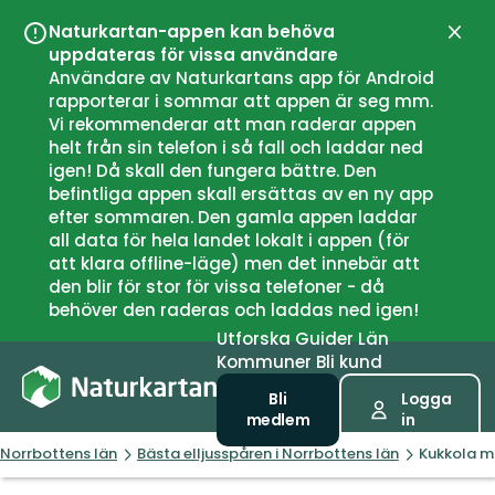
Naturkartan-appen kan behöva
Stän
uppdateras för vissa användare
Användare av Naturkartans app för Android
rapporterar i sommar att appen är seg mm.
Vi rekommenderar att man raderar appen
helt från sin telefon i så fall och laddar ned
igen! Då skall den fungera bättre. Den
befintliga appen skall ersättas av en ny app
efter sommaren. Den gamla appen laddar
all data för hela landet lokalt i appen (för
att klara offline-läge) men det innebär att
den blir för stor för vissa telefoner - då
behöver den raderas och laddas ned igen!
Utforska
Guider
Län
Kommuner
Bli kund
Bli
Logga
medlem
in
Norrbottens län
Bästa elljusspåren i Norrbottens län
Kukkola m