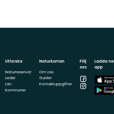
Utforska
Naturkartan
Följ
Ladda ner
oss
app
Naturreservat
Om oss
Facebook
App
Leder
Guider
Store
Län
Kontaktuppgifter
Instagram
App
Kommuner
Store