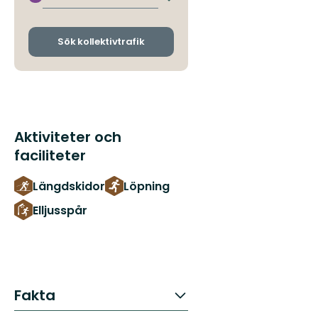
Byt
avgångs-
och
ankomsthållplatser
Sök kollektivtrafik
Aktiviteter och
faciliteter
Längdskidor
Löpning
Elljusspår
Fakta