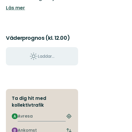
Smultronställen,
Läs mer
aktiviteter
och
upplevelser
i
...
Väderprognos (kl. 12.00)
Laddar...
Ta dig hit med
kollektivtrafik
Avresa
A
Hitta
närmaste
hållplats
Ankomst
B