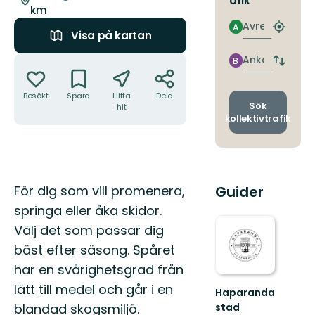
afik
km
Avresa
A
Hitta
Visa på kartan
närmas
hållpla
Åtgärder
Ankomst
B
Byt
avgång
och
Besökt
Spara
Hitta
Dela
ankomst
Sök
hit
kollektivtrafik
Beskrivning
Guider
För dig som vill promenera,
springa eller åka skidor.
Välj det som passar dig
bäst efter säsong. Spåret
har en svårighetsgrad från
lätt till medel och går i en
Haparanda
stad
blandad skogsmiljö.