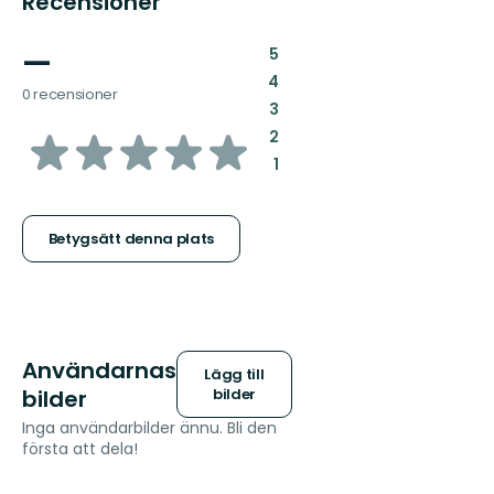
Recensioner
—
:
5
:
4
0 recensioner
:
3
av
:
2
:
1
5
stjärnor
Betygsätt denna plats
Användarnas
Lägg till
bilder
bilder
Inga användarbilder ännu. Bli den
första att dela!