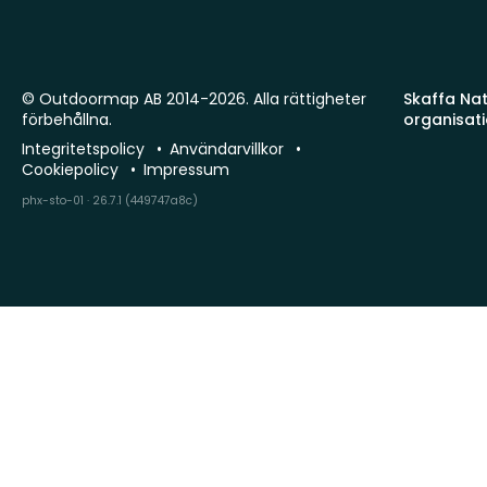
© Outdoormap AB 2014-2026. Alla rättigheter
Skaffa Natu
förbehållna.
organisat
Integritetspolicy
Användarvillkor
Cookiepolicy
Impressum
phx-sto-01 · 26.7.1 (449747a8c)