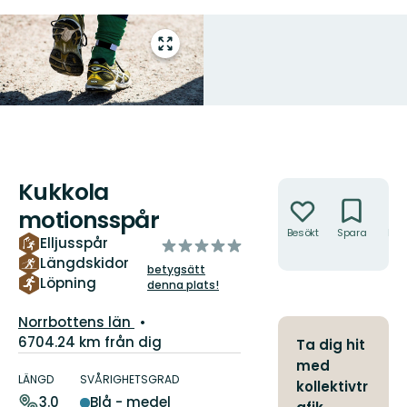
Gå
till
helskärmsläge
Kukkola
Åtgärder
motionsspår
Besökt
Spara
Hitt
Elljusspår
av
hit
Längdskidor
5
betygsätt
stjärnor
Löpning
denna plats!
Län:
Norrbottens län
6704.24 km från dig
Ta dig hit
Information
med
om
LÄNGD
SVÅRIGHETSGRAD
kollektivtr
leden
3.0
Blå - medel