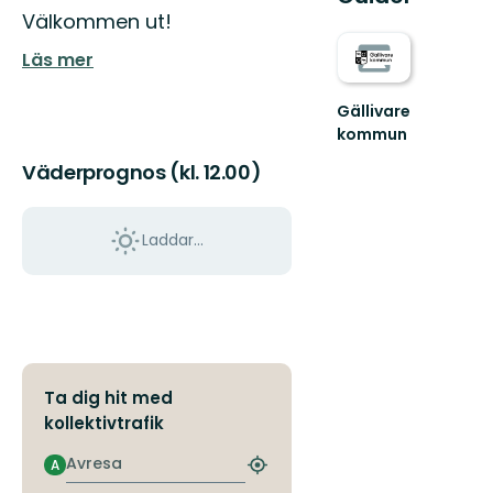
Välkommen ut!
Läs mer
Gällivare
kommun
Välkommen
Väderprognos (kl. 12.00)
till
Gällivares
fantastiska
natur!
Laddar...
Ta dig hit med
kollektivtrafik
Avresa
A
Hitta
närmaste