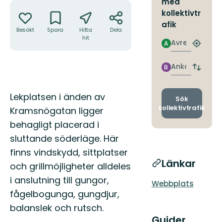
med
Åtgärder
kollektivtr
afik
Besökt
Spara
Hitta
Dela
hit
Avresa
A
Hitta
närmas
hållpla
Ankomst
B
Byt
avgång
och
Beskrivning
Lekplatsen i änden av
ankomst
Sök
kollektivtrafik
Kramsnögatan ligger
behagligt placerad i
sluttande söderläge. Här
finns vindskydd, sittplatser
Länkar
och grillmöjligheter alldeles
i anslutning till gungor,
Webbplats
fågelbogunga, gungdjur,
balanslek och rutsch.
Guider