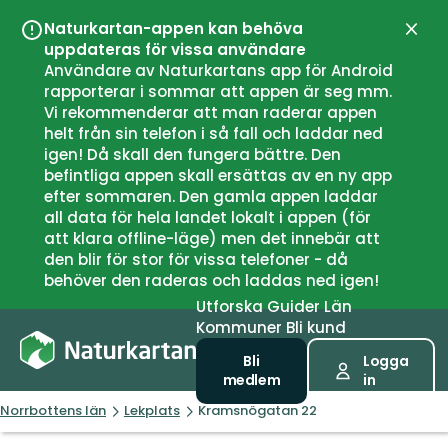
Naturkartan-appen kan behöva
Stän
uppdateras för vissa användare
Användare av Naturkartans app för Android
rapporterar i sommar att appen är seg mm.
Vi rekommenderar att man raderar appen
helt från sin telefon i så fall och laddar ned
igen! Då skall den fungera bättre. Den
befintliga appen skall ersättas av en ny app
efter sommaren. Den gamla appen laddar
all data för hela landet lokalt i appen (för
att klara offline-läge) men det innebär att
den blir för stor för vissa telefoner - då
behöver den raderas och laddas ned igen!
Utforska
Guider
Län
Kommuner
Bli kund
Bli
Logga
medlem
in
Norrbottens län
Lekplats
Kramsnögatan 22