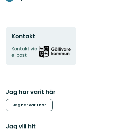
Kontakt
E-
Organisationens
Kontakt via
postadress
logotyp
e-post
Jag har varit här
Jag har varit här
Jag vill hit