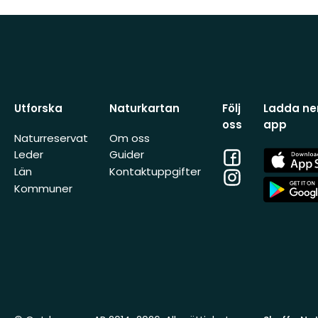
Utforska
Naturkartan
Följ
Ladda ner
oss
app
Naturreservat
Om oss
Facebook
App
Leder
Guider
Store
Län
Kontaktuppgifter
Instagram
App
Kommuner
Store