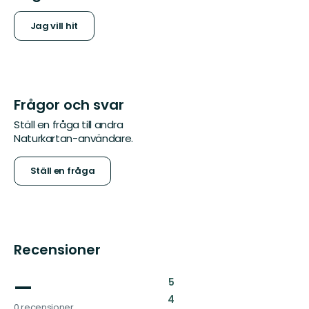
Jag vill hit
Frågor och svar
Ställ en fråga till andra
Naturkartan-användare.
Ställ en fråga
Recensioner
—
:
5
:
4
0 recensioner