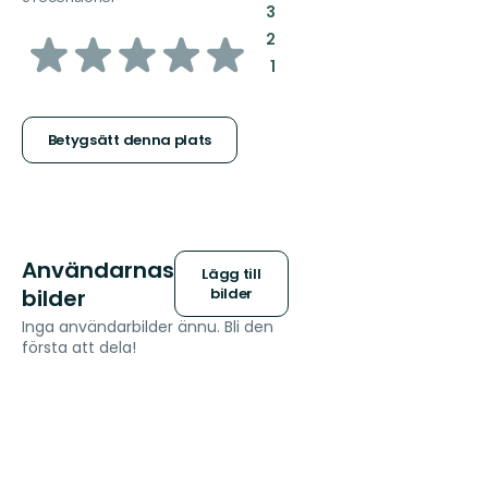
:
3
av
:
2
:
1
5
stjärnor
Betygsätt denna plats
Användarnas
Lägg till
bilder
bilder
Inga användarbilder ännu. Bli den
första att dela!