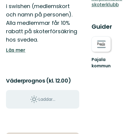
skoterklubb
i swishen (medlemskort
och namn på personen).
Alla medlemmar får 10%
Guider
rabatt på skoterförsäkring
hos svedea.
Läs mer
Pajala
kommun
Välkommen
till
Väderprognos (kl. 12.00)
Pajala
kommuns
fantastiska
Laddar...
natur!!