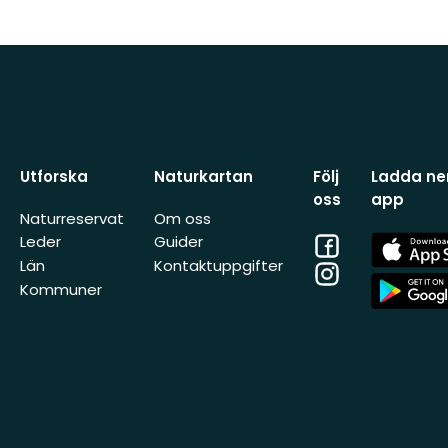
Utforska
Naturkartan
Följ
Ladda ner
oss
app
Naturreservat
Om oss
Facebook
App
Leder
Guider
Store
Län
Kontaktuppgifter
Instagram
App
Kommuner
Store