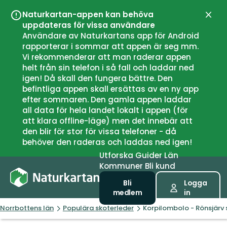
Naturkartan-appen kan behöva
Stän
uppdateras för vissa användare
Användare av Naturkartans app för Android
rapporterar i sommar att appen är seg mm.
Vi rekommenderar att man raderar appen
helt från sin telefon i så fall och laddar ned
igen! Då skall den fungera bättre. Den
befintliga appen skall ersättas av en ny app
efter sommaren. Den gamla appen laddar
all data för hela landet lokalt i appen (för
att klara offline-läge) men det innebär att
den blir för stor för vissa telefoner - då
behöver den raderas och laddas ned igen!
Utforska
Guider
Län
Kommuner
Bli kund
Bli
Logga
medlem
in
Norrbottens län
Populära skoterleder
Korpilombolo - Rönsjärv 