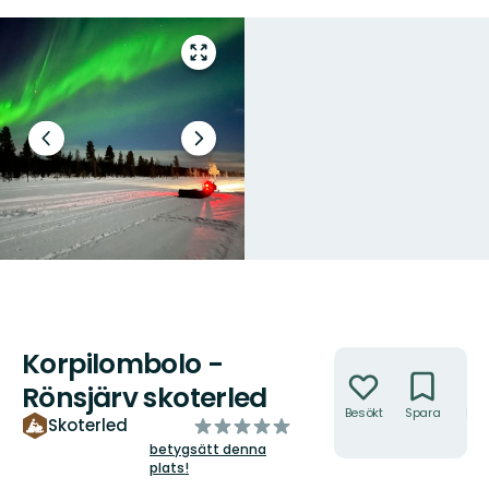
Gå
till
helskärmsläge
Föregående
Nästa
bild
bildspel
Korpilombolo -
Åtgärder
Rönsjärv skoterled
Besökt
Spara
Hitt
av
Skoterled
hit
5
betygsätt denna
plats!
stjärnor