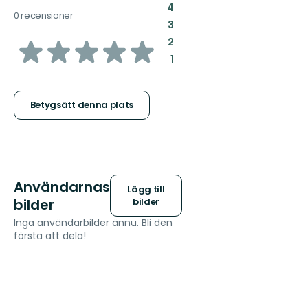
:
4
0 recensioner
:
3
av
:
2
:
1
5
stjärnor
Betygsätt denna plats
Användarnas
Lägg till
bilder
bilder
Inga användarbilder ännu. Bli den
första att dela!