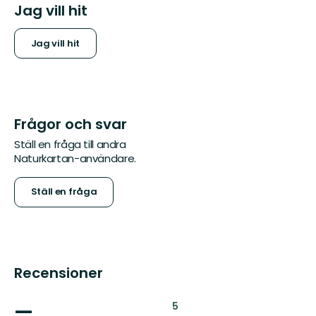
Jag vill hit
Jag vill hit
Frågor och svar
Ställ en fråga till andra
Naturkartan-användare.
Ställ en fråga
Recensioner
—
:
5