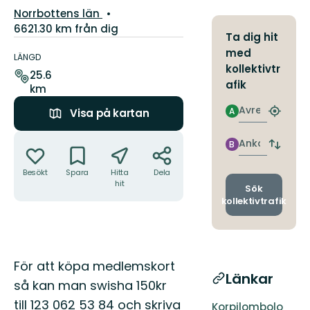
Län:
Norrbottens län
6621.30 km från dig
Ta dig hit
Information
med
om
LÄNGD
kollektivtr
leden
25.6
afik
km
Avresa
A
Visa på kartan
Hitta
närmas
Åtgärder
hållpla
Ankomst
B
Byt
avgång
Besökt
Spara
Hitta
Dela
och
hit
ankomst
Sök
kollektivtrafik
Beskrivning
För att köpa medlemskort
Länkar
så kan man swisha 150kr
till 123 062 53 84 och skriva
Korpilombolo