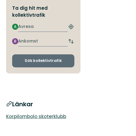
Ta dig hit med
kollektivtrafik
Avresa
A
Hitta
närmaste
hållplats
Ankomst
B
Byt
avgångs-
och
ankomsthållplatser
Sök kollektivtrafik
Länkar
Korpilombolo skoterklubb