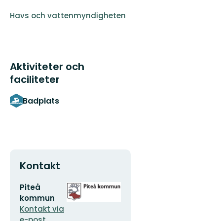
Havs och vattenmyndigheten
Aktiviteter och
faciliteter
Badplats
Kontakt
E-
Organisationens
Piteå
postadress
logotyp
kommun
Kontakt via
e-post