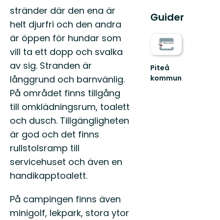
stränder där den ena är
Guider
helt djurfri och den andra
är öppen för hundar som
vill ta ett dopp och svalka
av sig. Stranden är
Piteå
långgrund och barnvänlig.
kommun
Välkommen
På området finns tillgång
till
till omklädningsrum, toalett
Piteås
fantastiska
och dusch. Tillgängligheten
natur
är god och det finns
och
skä...
rullstolsramp till
servicehuset och även en
handikapptoalett.
På campingen finns även
minigolf, lekpark, stora ytor