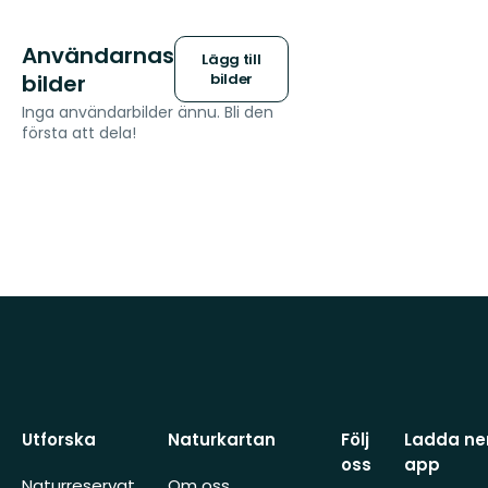
Användarnas
Lägg till
bilder
bilder
Inga användarbilder ännu. Bli den
första att dela!
Utforska
Naturkartan
Följ
Ladda ner
oss
app
Naturreservat
Om oss