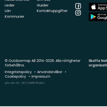
Facebook
App
Leder
Guider
Store
Län
Kontaktuppgifter
Instagram
App
Kommuner
Store
© Outdoormap AB 2014-2026. Alla rättigheter
Skaffa Natu
förbehållna.
organisat
Integritetspolicy
Användarvillkor
Cookiepolicy
Impressum
phx-sto-02 · 26.7.1 (449747a8c)