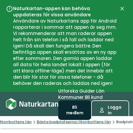
Naturkartan-appen kan behöva
Stän
uppdateras för vissa användare
Användare av Naturkartans app för Android
rapporterar i sommar att appen är seg mm.
Vi rekommenderar att man raderar appen
helt från sin telefon i så fall och laddar ned
igen! Då skall den fungera bättre. Den
befintliga appen skall ersättas av en ny app
efter sommaren. Den gamla appen laddar
all data för hela landet lokalt i appen (för
att klara offline-läge) men det innebär att
den blir för stor för vissa telefoner - då
behöver den raderas och laddas ned igen!
Utforska
Guider
Län
Kommuner
Bli kund
Bli
Logga
medlem
in
Norrbottens län
Bästa badplatserna i Norrbottens län
Badplat