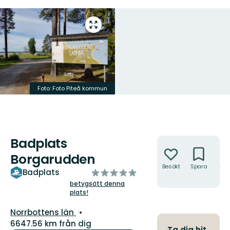
Gå
till
helskärmsläge
Foto: Foto Piteå kommun
Badplats
Åtgärder
Borgarudden
Besökt
Spara
Hitt
av
Badplats
hit
5
betygsätt denna
plats!
stjärnor
Län:
Norrbottens län
6647.56 km från dig
Ta dig hit