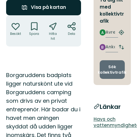
med
Visa på kartan
kollektivtr
Åtgärder
afik
Avresa
A
Besökt
Spara
Hitta
Dela
Hitta
hit
närmas
hållpla
Ankomst
B
Byt
avgång
och
ankomst
Sök
kollektivtrafik
Beskrivning
Borgaruddens badplats
ligger naturskönt ute vid
Borgaruddens camping
som drivs av en privat
Länkar
entreprenör. Här badar du i
havet men aningen
Havs och
vattenmyndighet
skyddat då udden ligger
inomskärs. Det finns två