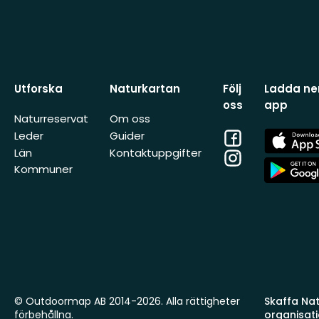
Utforska
Naturkartan
Följ
Ladda ner
oss
app
Naturreservat
Om oss
Facebook
App
Leder
Guider
Store
Län
Kontaktuppgifter
Instagram
App
Kommuner
Store
© Outdoormap AB 2014-2026. Alla rättigheter
Skaffa Natu
förbehållna.
organisat