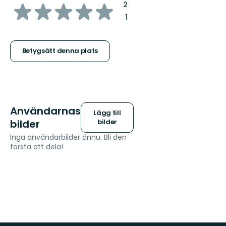
av
:
2
:
1
5
stjärnor
Betygsätt denna plats
Användarnas
Lägg till
bilder
bilder
Inga användarbilder ännu. Bli den
första att dela!