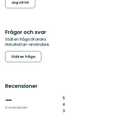
Jag vill hit
Frågor och svar
Ställ en fråga till andra
Naturkartan-användare.
Ställ en fråga
Recensioner
—
:
5
:
4
0 recensioner
:
3