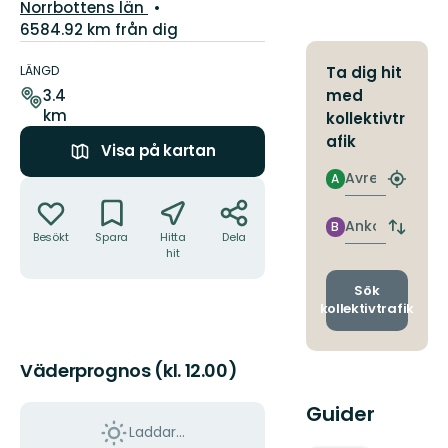
Län:
Norrbottens län
6584.92 km från dig
Information
om
LÄNGD
Ta dig hit
leden
med
3.4
km
kollektivtr
afik
Visa på kartan
Avresa
A
Åtgärder
Hitta
närmas
hållpla
Ankomst
B
Byt
Besökt
Spara
Hitta
Dela
avgång
hit
och
ankomst
Sök
kollektivtrafik
Väderprognos (kl. 12.00)
Guider
Laddar...