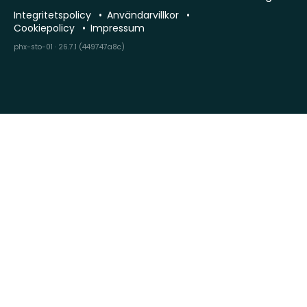
Integritetspolicy
Användarvillkor
Cookiepolicy
Impressum
phx-sto-01 · 26.7.1 (449747a8c)