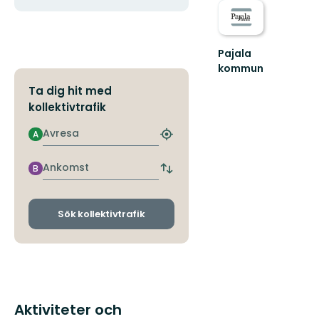
Pajala
kommun
Välkommen
Ta dig hit med
till
kollektivtrafik
Pajala
kommuns
Avresa
A
fantastiska
Hitta
natur!!
närmaste
hållplats
Ankomst
B
Byt
avgångs-
och
ankomsthållplatser
Sök kollektivtrafik
Aktiviteter och