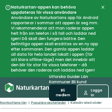
Naturkartan-appen kan behöva
Stän
uppdateras för vissa användare
Användare av Naturkartans app för Android
rapporterar i sommar att appen är seg mm.
Vi rekommenderar att man raderar appen
helt från sin telefon i så fall och laddar ned
igen! Då skall den fungera bättre. Den
befintliga appen skall ersättas av en ny app
efter sommaren. Den gamla appen laddar
all data för hela landet lokalt i appen (för
att klara offline-läge) men det innebär att
den blir för stor för vissa telefoner - då
behöver den raderas och laddas ned igen!
Utforska
Guider
Län
Kommuner
Bli kund
Bli
Logga
medlem
in
Norrbottens län
Populära skoterleder
Kalixälv isled söder