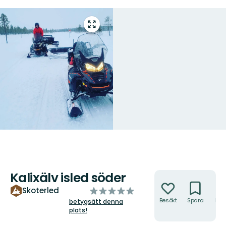
Gå
till
helskärmsläge
Kalixälv isled söder
Åtgärder
av
Skoterled
5
Besökt
Spara
Hitt
betygsätt denna
hit
plats!
stjärnor