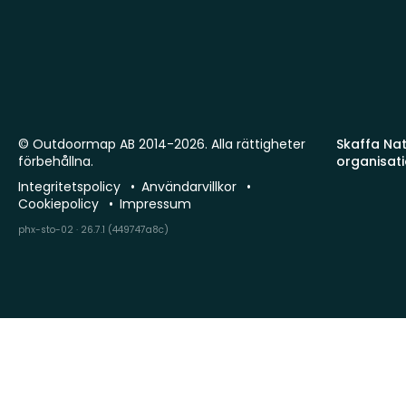
© Outdoormap AB 2014-2026. Alla rättigheter
Skaffa Natu
förbehållna.
organisat
Integritetspolicy
Användarvillkor
Cookiepolicy
Impressum
phx-sto-02 · 26.7.1 (449747a8c)