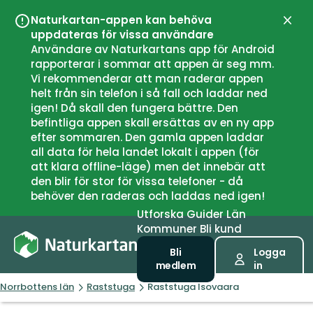
Naturkartan-appen kan behöva
Stän
uppdateras för vissa användare
Användare av Naturkartans app för Android
rapporterar i sommar att appen är seg mm.
Vi rekommenderar att man raderar appen
helt från sin telefon i så fall och laddar ned
igen! Då skall den fungera bättre. Den
befintliga appen skall ersättas av en ny app
efter sommaren. Den gamla appen laddar
all data för hela landet lokalt i appen (för
att klara offline-läge) men det innebär att
den blir för stor för vissa telefoner - då
behöver den raderas och laddas ned igen!
Utforska
Guider
Län
Kommuner
Bli kund
Bli
Logga
medlem
in
Norrbottens län
Raststuga
Raststuga Isovaara