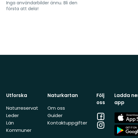
Inga användarbilder ännu. Bli den
första att dela!
Utforska
Naturkartan
Följ
Ladda ner
oss
app
Naturreservat
Om oss
Facebook
App
Leder
Guider
Store
Län
Kontaktuppgifter
Instagram
App
Kommuner
Store