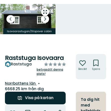
Gå
till
Föregående
Nästa
helskärmsläge
bild
bildspel
Isovaarastugan/Stopover cabin
Vedbod/woodshed
Raststuga Isovaara
Åtgärder
av
Raststuga
5
Besökt
Spara
Hitt
betygsätt denna
hit
plats!
stjärnor
Län:
Norrbottens län
6668.25 km från dig
Visa på kartan
Ta dig hit
med
Åtgärder
kollektivtr