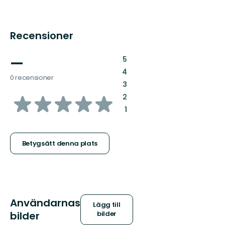
Recensioner
—
:
5
:
4
0 recensioner
:
3
av
:
2
:
1
5
stjärnor
Betygsätt denna plats
Användarnas
Lägg till
bilder
bilder