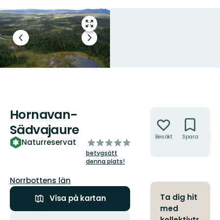
Gå
till
Föregående
Nästa
helskärmsläge
bild
bildspel
Hornavan-
Åtgärder
Sädvajaure
Besökt
Spara
Hitt
av
Naturreservat
hit
5
betygsätt
stjärnor
denna plats!
Län:
Norrbottens län
Ta dig hit
Visa på kartan
med
Åtgärder
kollektivtr