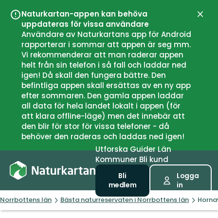
Naturkartan-appen kan behöva
Stän
uppdateras för vissa användare
Användare av Naturkartans app för Android
rapporterar i sommar att appen är seg mm.
Vi rekommenderar att man raderar appen
helt från sin telefon i så fall och laddar ned
igen! Då skall den fungera bättre. Den
befintliga appen skall ersättas av en ny app
efter sommaren. Den gamla appen laddar
all data för hela landet lokalt i appen (för
att klara offline-läge) men det innebär att
den blir för stor för vissa telefoner - då
behöver den raderas och laddas ned igen!
Utforska
Guider
Län
Kommuner
Bli kund
Bli
Logga
medlem
in
Norrbottens län
Bästa naturreservaten i Norrbottens län
Horna