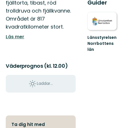
Guider
fjälltorta, tibast, röd
trolldruva och fjällkvanne.
Området är 817
kvadratkilometer stort.
Läs mer
Länsstyrelsen
Norrbottens
län
Välkommen
ut
Väderprognos (kl. 12.00)
i
Norrbottens
natur!
Laddar...
Ta dig hit med