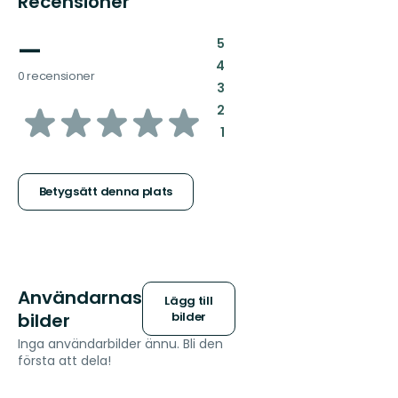
Recensioner
—
:
5
:
4
0 recensioner
:
3
av
:
2
:
1
5
stjärnor
Betygsätt denna plats
Användarnas
Lägg till
bilder
bilder
Inga användarbilder ännu. Bli den
första att dela!