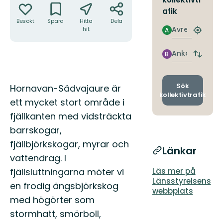
afik
Besökt
Spara
Hitta
Dela
Avresa
hit
A
Hitta
närmas
hållpla
Ankomst
B
Byt
avgång
och
ankomst
Beskrivning
Sök
Hornavan-Sädvajaure är
kollektivtrafik
ett mycket stort område i
fjällkanten med vidsträckta
barrskogar,
fjällbjörkskogar, myrar och
Länkar
vattendrag. I
fjällsluttningarna möter vi
Läs mer på
Länsstyrelsens
en frodig ängsbjörkskog
webbplats
med högörter som
stormhatt, smörboll,