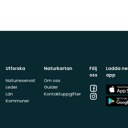
Utforska
Naturkartan
Följ
Ladda ner
oss
app
Naturreservat
Om oss
Facebook
App
Leder
Guider
Store
Län
Kontaktuppgifter
Instagram
App
Kommuner
Store