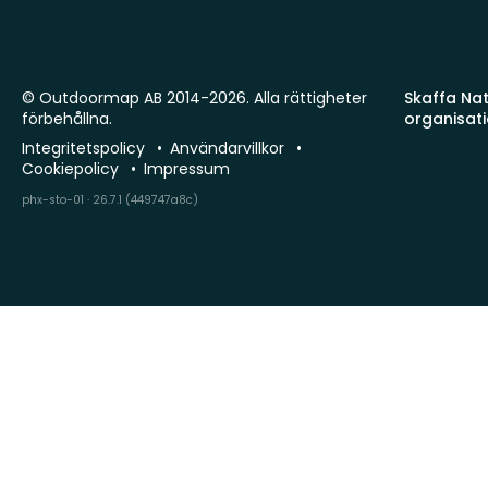
© Outdoormap AB 2014-2026. Alla rättigheter
Skaffa Natu
förbehållna.
organisat
Integritetspolicy
Användarvillkor
Cookiepolicy
Impressum
phx-sto-01 · 26.7.1 (449747a8c)