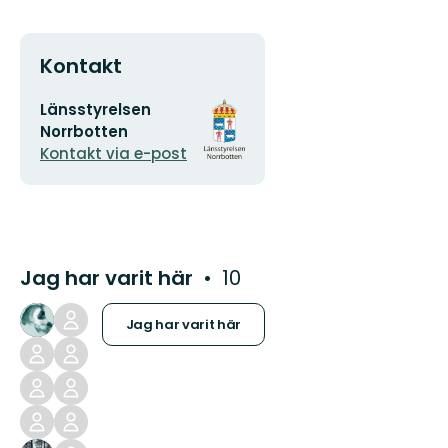
Kontakt
E-
Organisationens
Länsstyrelsen
postadress
logotyp
Norrbotten
Kontakt via e-post
Jag har varit här
10
Jag har varit här